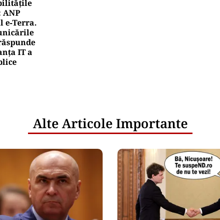
litățile
: ANP
l e‑Terra.
nicările
e răspunde
nța IT a
blice
Alte Articole Importante