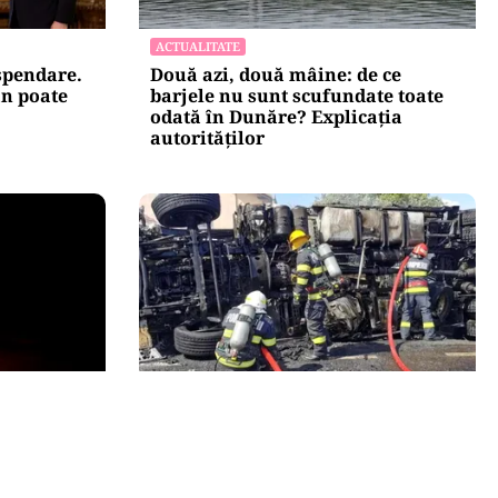
ACTUALITATE
uspendare.
Două azi, două mâine: de ce
n poate
barjele nu sunt scufundate toate
odată în Dunăre? Explicația
autorităților
ACTUALITATE
vernul
Alertă majoră în Timiș! Populația,
iză și
evacuată după răsturnarea unui
nsumului
camion cu hipoclorit pe DN68A