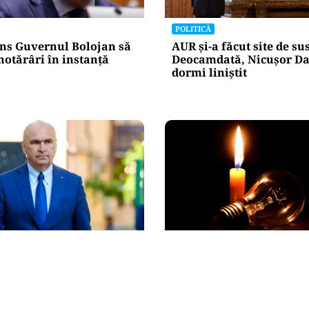
POLITICĂ
ns Guvernul Bolojan să
AUR și-a făcut site de s
hotărâri în instanță
Deocamdată, Nicușor Da
dormi liniștit
POLITICĂ
tre lege și discreție: ce
Pericol de blackout? Gu
re declarația de avere a
activează măsurile de cr
 sale
pregătește limitarea co
de energie