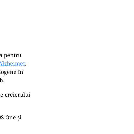
ia pentru
Alzheimer
.
dogene în
h.
le creierului
OS One și