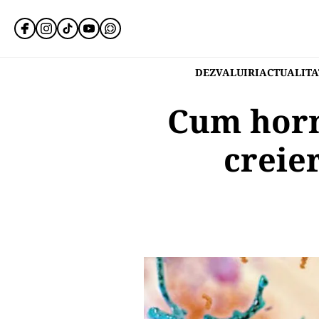
DEZVALUIRI
ACTUALITA
Cum hormo
creie