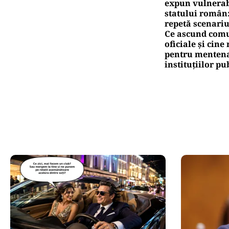
expun vulnerabi
statului român
repetă scenariu
Ce ascund comu
oficiale și cin
pentru mentena
instituțiilor pu