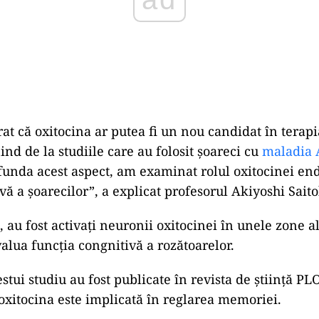
at că oxitocina ar putea fi un nou candidat în terap
nd de la studiile care au folosit șoareci cu
maladia 
unda acest aspect, am examinat rolul oxitocinei en
vă a șoarecilor”, a explicat profesorul Akiyoshi Saito
 au fost activați neuronii oxitocinei în unele zone a
valua funcția congnitivă a rozătoarelor.
stui studiu au fost publicate în revista de știință PL
oxitocina este implicată în reglarea memoriei.