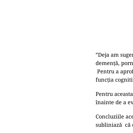
”Deja am suger
demență, porni
Pentru a aprof
funcția cogniti
Pentru aceasta,
înainte de a e
Concluziile ace
subliniază că 