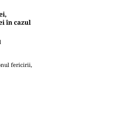
ei,
i în cazul
l
ul fericirii,