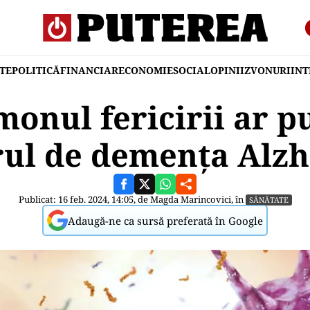
TE
POLITICĂ
FINANCIAR
ECONOMIE
SOCIAL
OPINII
ZVONURI
IN
nul fericirii ar p
rul de demența Alz
Publicat: 16 feb. 2024, 14:05, de
Magda Marincovici
, în
SĂNĂTATE
Adaugă-ne ca sursă preferată în Google