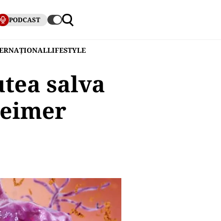
PODCAST
TERNAȚIONAL
LIFESTYLE
utea salva
heimer