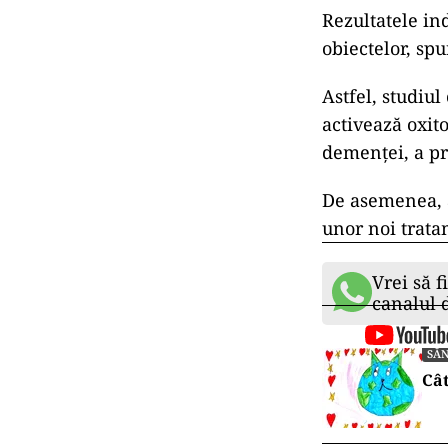
Rezultatele in
obiectelor, spu
Astfel, studiul
activează oxito
demenței, a pr
De asemenea, a
unor noi trat
Vrei să f
canalul
SĂ
Cât