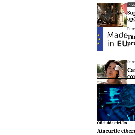
SĂ
Sup
ap
Pute
Ță
pr
Pute
Ca
co
Oficiuldestiri.ro
Atacurile ciber