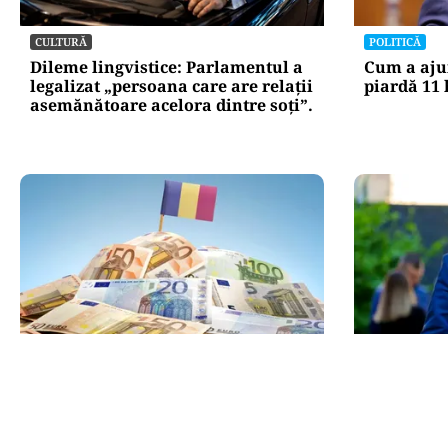
CULTURĂ
POLITICĂ
Dileme lingvistice: Parlamentul a
Cum a aju
legalizat „persoana care are relații
piardă 11 
asemănătoare acelora dintre soți”.
POLITICĂ
POLITICĂ
PSD atacă USR și PNL după
Bolojan, în
sesizarea la CCR: „Sacrifică 771 de
spune desp
milioane de euro pentru Dominic
partenerei
Fritz”