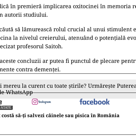
dică în premieră implicarea oxitocinei în memoria r
n autorii studiului.
 căută să lămurească rolul crucial al unui stimulent 
cina la nivelul creierului, atenuând o potențială evo
ecizat profesorul Saitoh.
ceste concluzii ar putea fi punctul de plecare pent
amente contra demenței.
ii mereu la curent cu toate știrile? Urmărește Puterea
 de WhatsApp
NĂTATE
 costă să-ți salvezi câinele sau pisica în România