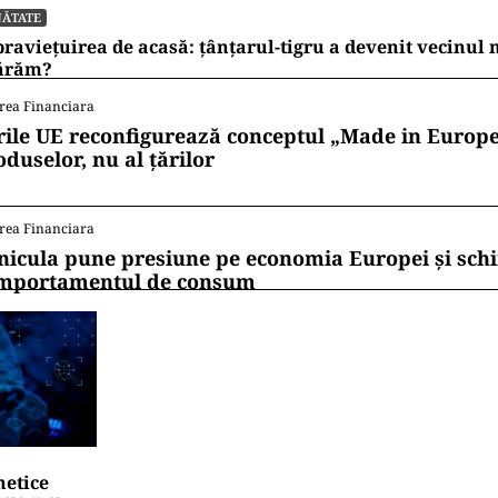
NĂTATE
raviețuirea de acasă: țânțarul-tigru a devenit vecinul
ărăm?
rea Financiara
rile UE reconfigurează conceptul „Made in Europe
oduselor, nu al țărilor
rea Financiara
nicula pune presiune pe economia Europei și sc
mportamentul de consum
netice