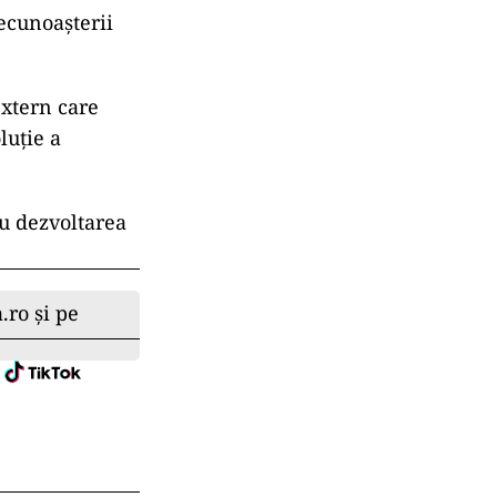
ecunoașterii
extern care
luție a
ru dezvoltarea
.ro și pe