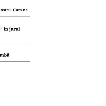
 nostru. Cum ne
” în jurul
himbă