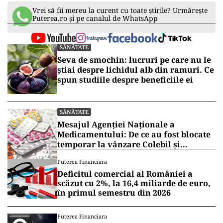
Vrei să fii mereu la curent cu toate știrile? Urmărește
Puterea.ro și pe canalul de WhatsApp
SĂNĂTATE
Seva de smochin: lucruri pe care nu le
știai despre lichidul alb din ramuri. Ce
spun studiile despre beneficiile ei
SĂNĂTATE
Mesajul Agenției Naționale a
Medicamentului: De ce au fost blocate
temporar la vânzare Colebil și
Panzcebil
Puterea Financiara
Deficitul comercial al României a
scăzut cu 2%, la 16,4 miliarde de euro,
în primul semestru din 2026
Puterea Financiara