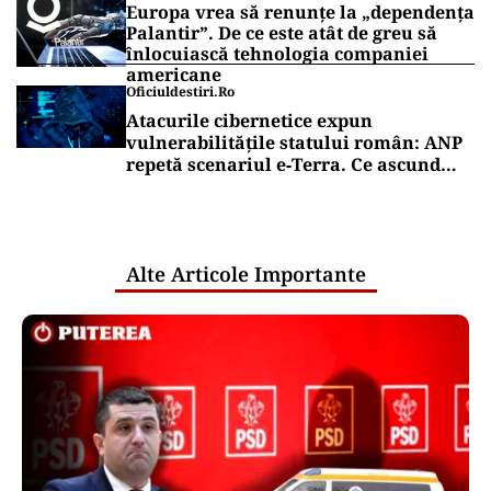
Europa vrea să renunțe la „dependența
Palantir”. De ce este atât de greu să
înlocuiască tehnologia companiei
americane
Oficiuldestiri.ro
Atacurile cibernetice expun
vulnerabilitățile statului român: ANP
repetă scenariul e‑Terra. Ce ascund
comunicările oficiale și cine răspunde
pentru mentenanța IT a instituțiilor
publice
Alte Articole Importante