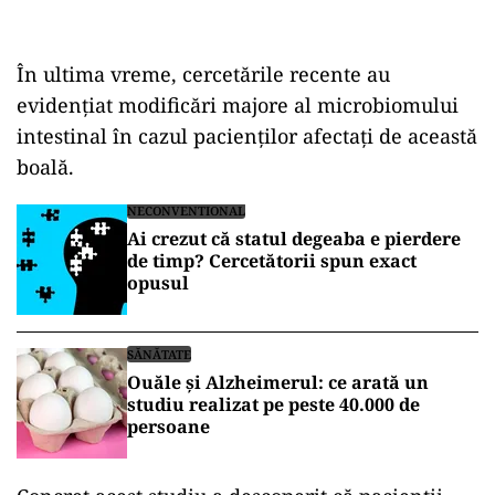
În ultima vreme, cercetările recente au
evidențiat modificări majore al microbiomului
intestinal în cazul pacienților afectați de această
boală.
NECONVENTIONAL
Ai crezut că statul degeaba e pierdere
de timp? Cercetătorii spun exact
opusul
SĂNĂTATE
Ouăle și Alzheimerul: ce arată un
studiu realizat pe peste 40.000 de
persoane