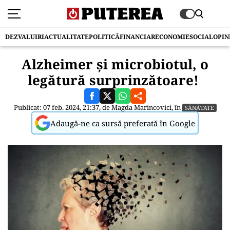
DEZVALUIRI
ACTUALITATE
POLITICĂ
FINANCIAR
ECONOMIE
SOCIAL
OPIN
Alzheimer și microbiotul, o
legătură surprinzătoare!
Publicat: 07 feb. 2024, 21:37, de
Magda Marincovici
, în
SĂNĂTATE
Adaugă-ne ca sursă preferată în Google