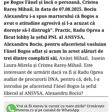
pe Bogos Fănel și încă o persoană, Cristea
Rareș Mihail, în data de 07.08.2025. Bociu
Alexandru i-a spus martorului că Bogos a
avut o atitudine agresivă și l-a acuzat că
dorește să-l distrugă”. Practic, Radu Oprea a
făcut lobby la șeful PNL al ANSVSA,
Alexandru Bociu, pentru afaceristul vasluian
Fănel Bogos aflat și acum în arest alături de
trei dintre complicii săi,
Aniței Mihail, Iusein
Laura-Mirela și Cristea Rareș-Mihail. Este
interesant de urmărit dacă va fi și Radu Oprea
audiat de procurorii DNA, pentru că, deh, l-a
introdus pe afaceristul Fănel Bogos la șeful
liberal al ANSVSA, Alexandru Bociu?
Vrei să fii mereu la curent cu toate știrile? Urmărește
Puterea.ro și pe canalul de WhatsApp