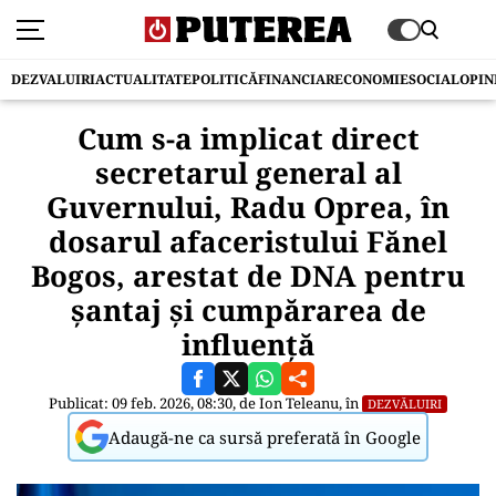
DEZVALUIRI
ACTUALITATE
POLITICĂ
FINANCIAR
ECONOMIE
SOCIAL
OPIN
Cum s-a implicat direct
secretarul general al
Guvernului, Radu Oprea, în
dosarul afaceristului Fănel
Bogos, arestat de DNA pentru
șantaj și cumpărarea de
influență
Publicat: 09 feb. 2026, 08:30, de
Ion Teleanu
, în
DEZVĂLUIRI
Adaugă-ne ca sursă preferată în Google