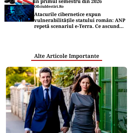
în primul semestru din 2026
Oficiuldestiri.ro
Atacurile cibernetice expun
vulnerabilitățile statului român: ANP
repetă scenariul e‑Terra. Ce ascund
comunicările oficiale și cine răspunde
pentru mentenanța IT a instituțiilor
publice
Alte Articole Importante