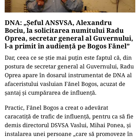
DNA: „Șeful ANSVSA, Alexandru
Bociu,
la solicitarea numitului Radu
Oprea, secretar general al Guvernului,
l-a primit în audiență pe Bogos Fănel”
Dar, ceea ce se știe mai puțin este faptul că, din
postura de secretar general al Guvernului, Radu
Oprea apare în dosarul instrumentat de DNA al
afaceristului vasluian Fănel Bogos, acuzat de
șantaj și cumpărarea de influență.
Practic, Fănel Bogos a creat o adevărat
caracatiță de trafic de influență, pentru ca să fie
demis directorul DSVSA Vaslui, Mihai Ponea, și
instalarea unei persoane „care să promoveze în