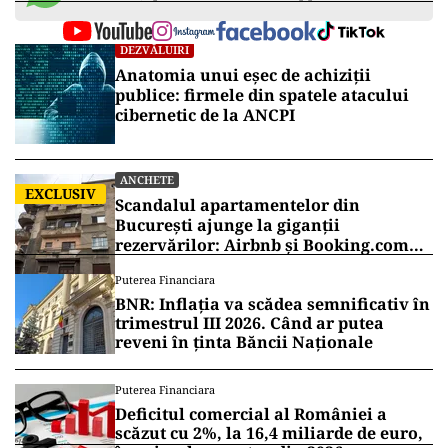
DEZVĂLUIRI
Anatomia unui eșec de achiziții
publice: firmele din spatele atacului
cibernetic de la ANCPI
ANCHETE
EXCLUSIV
Scandalul apartamentelor din
București ajunge la giganții
rezervărilor: Airbnb și Booking.com
anunță măsuri și cer respectarea legii
Puterea Financiara
BNR: Inflația va scădea semnificativ în
trimestrul III 2026. Când ar putea
reveni în ținta Băncii Naționale
Puterea Financiara
Deficitul comercial al României a
scăzut cu 2%, la 16,4 miliarde de euro,