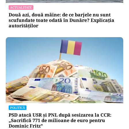
ACTUALITATE
Două azi, două mâine: de ce barjele nu sunt
scufundate toate odată în Dunăre? Explicația
autorităților
POLITICĂ
PSD atacă USR și PNL după sesizarea la CCR:
„Sacrifică 771 de milioane de euro pentru
Dominic Fritz”