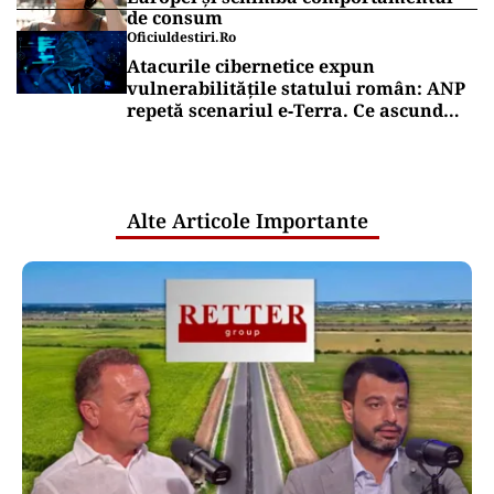
de consum
Oficiuldestiri.ro
Atacurile cibernetice expun
vulnerabilitățile statului român: ANP
repetă scenariul e‑Terra. Ce ascund
comunicările oficiale și cine răspunde
pentru mentenanța IT a instituțiilor
publice
Alte Articole Importante