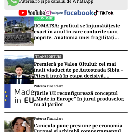
Puterea.ro și pe canalul de WhatsApp
ECONOMIE
ROMATSA: profitul se înjumătățește
exact în anul în care conturile sunt
poprite. Anatomia unei fragilități
anunțate
TRANSPORTURI
Premieră pe Valea Oltului: cel mai
înalt viaduct de pe Autostrada Sibiu –
Pitești intră în etapa decisivă.
Secretarul de stat Horațiu Cosma
Puterea Financiara
anunță unde s-a ajuns cu lucrările
Țările UE reconfigurează conceptul
(VIDEO)
„Made in Europe” în jurul produselor,
nu al țărilor
Puterea Financiara
Canicula pune presiune pe economia
Europei și schimbă comportamentul