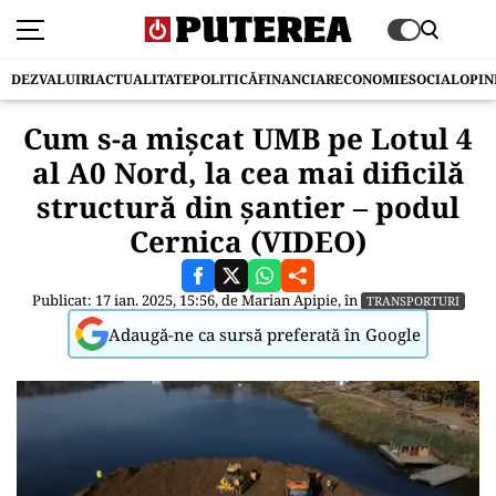
DEZVALUIRI
ACTUALITATE
POLITICĂ
FINANCIAR
ECONOMIE
SOCIAL
OPIN
Cum s-a mișcat UMB pe Lotul 4
al A0 Nord, la cea mai dificilă
structură din șantier – podul
Cernica (VIDEO)
Publicat: 17 ian. 2025, 15:56, de
Marian Apipie
, în
TRANSPORTURI
Adaugă-ne ca sursă preferată în Google