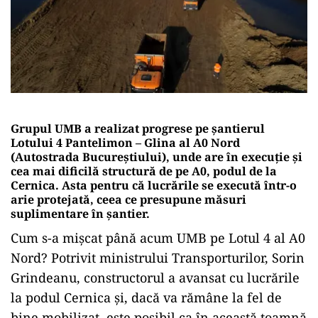
Grupul UMB a realizat progrese pe șantierul
Lotului 4 Pantelimon – Glina al A0 Nord
(Autostrada Bucureștiului), unde are în execuție și
cea mai dificilă structură de pe A0, podul de la
Cernica. Asta pentru că lucrările se execută într-o
arie protejată, ceea ce presupune măsuri
suplimentare în șantier.
Cum s-a mișcat până acum UMB pe Lotul 4 al A0
Nord? Potrivit ministrului Transporturilor, Sorin
Grindeanu, constructorul a avansat cu lucrările
la podul Cernica și, dacă va rămâne la fel de
bine mobilizat, este posibil ca în această toamnă