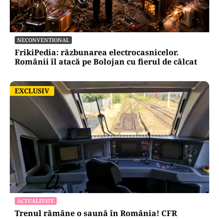
NECONVENTIONAL
FrikiPedia: răzbunarea electrocasnicelor.
Românii îl atacă pe Bolojan cu fierul de călcat
EXCLUSIV
EXCLUSIV
ACTUALITATE
Trenul rămâne o saună în România! CFR