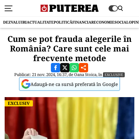
DEZVALUIRI
ACTUALITATE
POLITICĂ
FINANCIAR
ECONOMIE
SOCIAL
OPIN
Cum se pot frauda alegerile în
România? Care sunt cele mai
frecvente metode
Publicat: 21 nov. 2024, 16:37, de
Oana Stoica
, în
EXCLUSIVE
Adaugă-ne ca sursă preferată în Google
EXCLUSIV