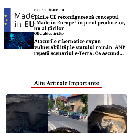
Puterea Financiara
Țările UE reconfigurează conceptul
„Made in Europe” în jurul produselor,
nu al țărilor
Oficiuldestiri.ro
Atacurile cibernetice expun
vulnerabilitățile statului român: ANP
repetă scenariul e‑Terra. Ce ascund
comunicările oficiale și cine răspunde
pentru mentenanța IT a instituțiilor
publice
Alte Articole Importante