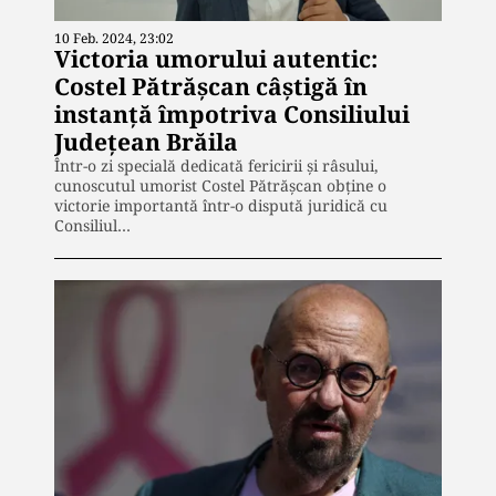
10 Feb. 2024, 23:02
Victoria umorului autentic:
Costel Pătrăşcan câştigă în
instanţă împotriva Consiliului
Judeţean Brăila
Într-o zi specială dedicată fericirii şi râsului,
cunoscutul umorist Costel Pătrăşcan obţine o
victorie importantă într-o dispută juridică cu
Consiliul…