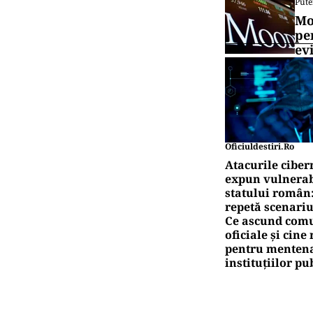
Pute
Mo
pe
ev
Oficiuldestiri.ro
Atacurile ciber
expun vulnerabi
statului român
repetă scenariu
Ce ascund comu
oficiale și cin
pentru mentena
instituțiilor pu