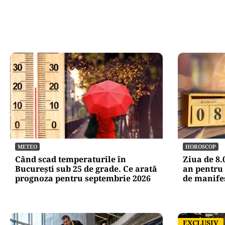
METEO
HOROSCOP
Când scad temperaturile în
Ziua de 8.
București sub 25 de grade. Ce arată
an pentru 
prognoza pentru septembrie 2026
de manife
EXCLUSIV
EXCLUSIV