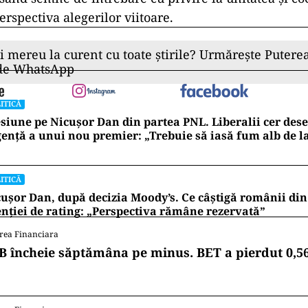
erspectiva alegerilor viitoare.
ii mereu la curent cu toate știrile? Urmărește Puterea
 de WhatsApp
ITICĂ
siune pe Nicușor Dan din partea PNL. Liberalii cer de
ență a unui nou premier: „Trebuie să iasă fum alb de l
ITICĂ
ușor Dan, după decizia Moody’s. Ce câștigă românii din
nției de rating: „Perspectiva rămâne rezervată”
rea Financiara
B încheie săptămâna pe minus. BET a pierdut 0,5