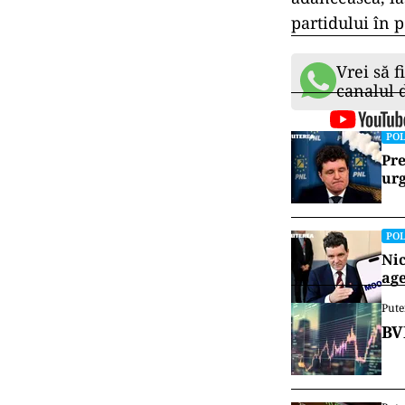
partidului în p
Vrei să f
canalul
POL
Pre
urg
POL
Nic
age
Pute
BV