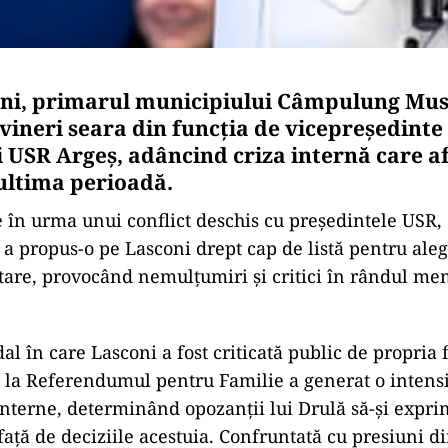
ni, primarul municipiului Câmpulung Musc
vineri seara din funcția de vicepreședinte 
i USR Argeș, adâncind criza internă care a
 ultima perioadă.
e în urma unui conflict deschis cu președintele USR, 
 a propus-o pe Lasconi drept cap de listă pentru aleg
are, provocând nemulțumiri și critici în rândul me
l în care Lasconi a fost criticată public de propria 
l la Referendumul pentru Familie a generat o intensi
interne, determinând opozanții lui Drulă să-și expr
ață de deciziile acestuia. Confruntată cu presiuni d