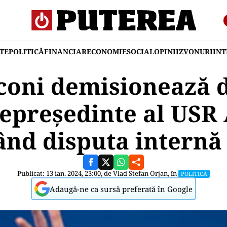
TE
POLITICĂ
FINANCIAR
ECONOMIE
SOCIAL
OPINII
ZVONURI
IN
coni demisionează d
cepreședinte al USR 
ând disputa internă 
Publicat: 13 ian. 2024, 23:00, de
Vlad Stefan Orjan
, în
POLITICĂ
Adaugă-ne ca sursă preferată în Google