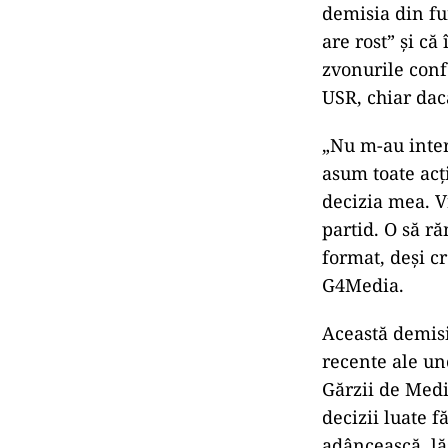
demisia din fu
are rost” și că
zvonurile conf
USR, chiar dacă
„Nu m-au inter
asum toate acți
decizia mea. V
partid. O să ră
format, deși c
G4Media.
Această demisi
recente ale un
Gărzii de Medi
decizii luate 
adâncească, lă