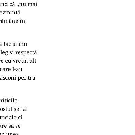
rând că „nu mai
 dezmintă
 rămâne în
 fac și îmi
leg și respectă
re cu vreun alt
 care l-au
Lasconi pentru
iticile
stul șef al
oriale și
are să se
oeziunea