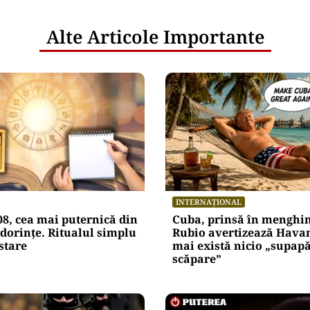
Alte Articole Importante
INTERNAȚIONAL
08, cea mai puternică din
Cuba, prinsă în menghi
dorințe. Ritualul simplu
Rubio avertizează Hava
stare
mai există nicio „supap
scăpare”