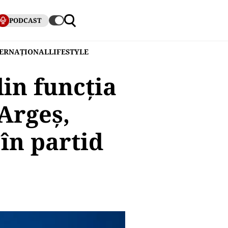
PODCAST
TERNAȚIONAL
LIFESTYLE
in funcția
Argeș,
în partid