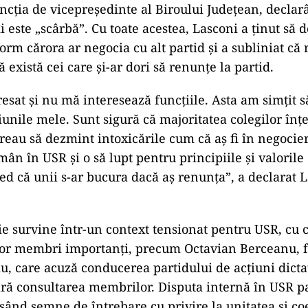
ncția de vicepreședinte al Biroului Județean, decla
 îi este „scârbă”. Cu toate acestea, Lasconi a ținut să
orm cărora ar negocia cu alt partid și a subliniat că
 există cei care și-ar dori să renunțe la partid.
esat și nu mă interesează funcțiile. Asta am simțit să
unile mele. Sunt sigură că majoritatea colegilor înțe
reau să dezmint intoxicările cum că aș fi în negocie
mân în USR și o să lupt pentru principiile și valorile
red că unii s-ar bucura dacă aș renunța”, a declarat 
e survine într-un context tensionat pentru USR, cu cr
or membri importanți, precum Octavian Berceanu, fo
u, care acuză conducerea partidului de acțiuni dictat
fără consultarea membrilor. Disputa internă în USR p
sând semne de întrebare cu privire la unitatea și c