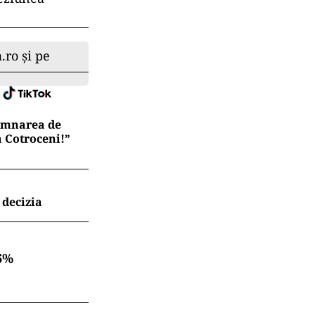
.ro și pe
semnarea de
a Cotroceni!”
 decizia
6%