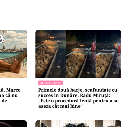
ACTUALITATE
nă. Marco
Primele două barje, scufundate cu
na că nu
succes în Dunăre. Radu Miruță:
ă de
„Este o procedură lentă pentru a se
așeza cât mai bine”