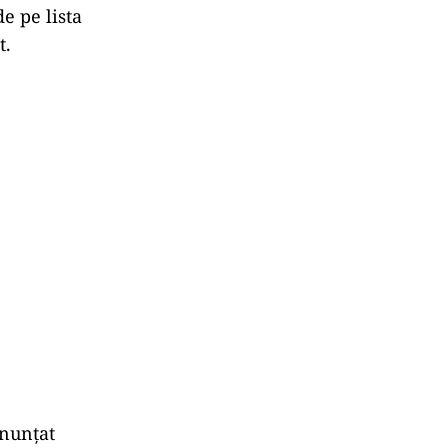
de pe lista
t.
anunțat