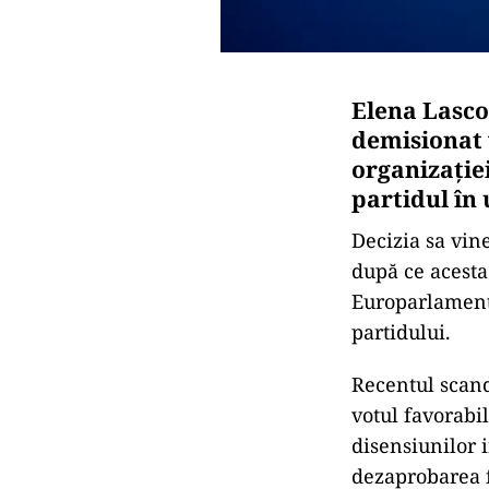
Elena Lasco
demisionat 
organizație
partidul în
Decizia sa vin
după ce acesta
Europarlament
partidului.
Recentul scanda
votul favorabi
disensiunilor 
dezaprobarea f