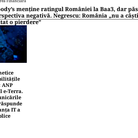
rea Financiara
ody’s menține ratingul României la Baa3, dar pă
rspectiva negativă. Negrescu: România „nu a câști
itat o pierdere”
netice
litățile
: ANP
l e‑Terra.
nicările
e răspunde
nța IT a
blice