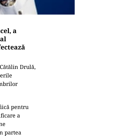
el, a
al
fectează
Cătălin Drulă,
erile
mbrilor
fiică pentru
ficare a
ime
in partea