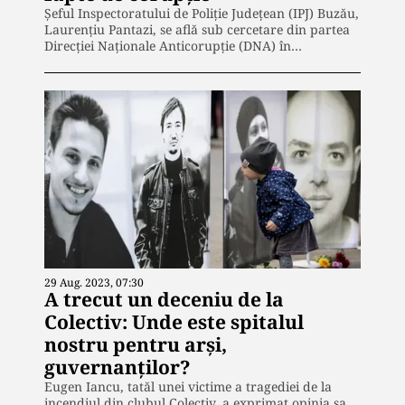
Șeful Inspectoratului de Poliție Județean (IPJ) Buzău,
Laurențiu Pantazi, se află sub cercetare din partea
Direcției Naționale Anticorupție (DNA) în…
29 Aug. 2023, 07:30
A trecut un deceniu de la
Colectiv: Unde este spitalul
nostru pentru arși,
guvernanților?
Eugen Iancu, tatăl unei victime a tragediei de la
incendiul din clubul Colectiv, a exprimat opinia sa