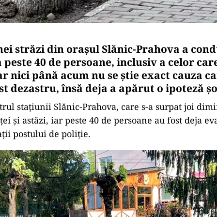
ei străzi din orașul Slănic-Prahova a cond
 peste 40 de persoane, inclusiv a celor car
dar nici până acum nu se știe exact cauza ca
t dezastru, însă deja a apărut o ipoteză șo
rul stațiunii Slănic-Prahova, care s-a surpat joi dimi
ței și astăzi, iar peste 40 de persoane au fost deja ev
ții postului de poliție.