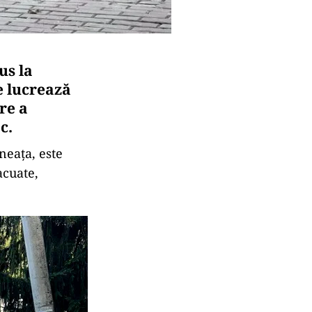
us la
e lucrează
re a
c.
neața, este
acuate,