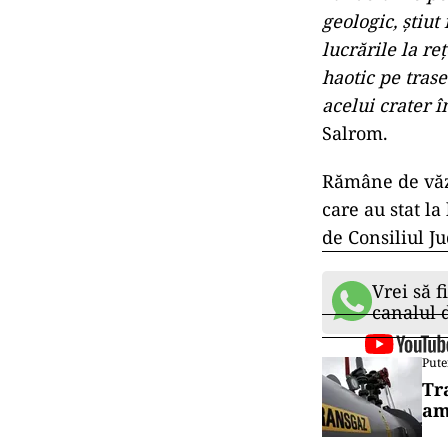
geologic, știut
lucrările la r
haotic pe trase
acelui crater î
Salrom.
Rămâne de văzu
care au stat la
de Consiliul J
Vrei să f
canalul
Pute
Tr
am