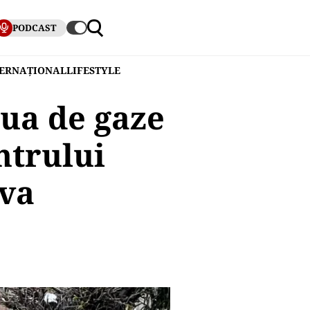
PODCAST
TERNAȚIONAL
LIFESTYLE
aua de gaze
ntrului
ova