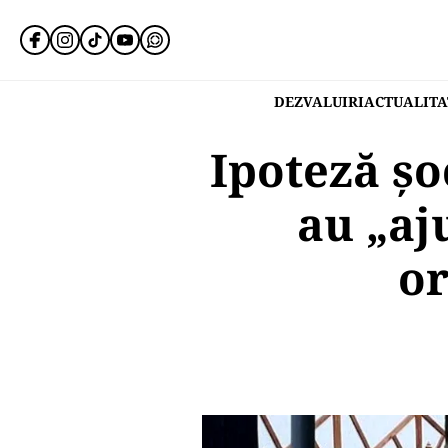
DEZVALUIRI
ACTUALITA
Ipoteză șo
au „aj
or