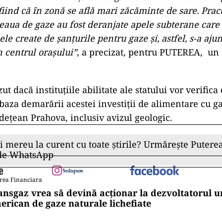
 fiind că în zonă se află mari zăcăminte de sare. Pract
ețeaua de gaze au fost deranjate apele subterane care
ele create de șanțurile pentru gaze și, astfel, s-a aj
n centrul orașului”
, a precizat, pentru PUTEREA, un s
t dacă instituțiile abilitate ale statului vor verific
 baza demarării acestei investiții de alimentare cu g
udețean Prahova, inclusiv avizul geologic.
ii mereu la curent cu toate știrile? Urmărește Puterea
 de WhatsApp
rea Financiara
ansgaz vrea să devină acționar la dezvoltatorul u
erican de gaze naturale lichefiate