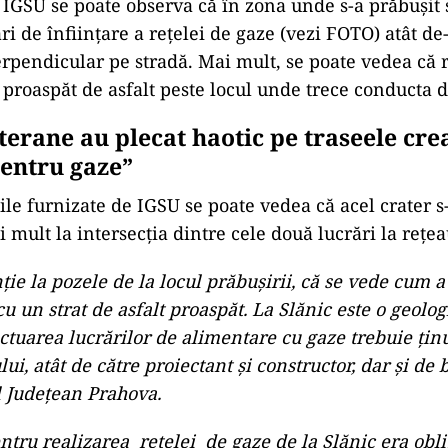
 IGSU se poate observa că în zona unde s-a prăbușit 
ri de înființare a rețelei de gaze (vezi FOTO) atât de
perpendicular pe stradă. Mai mult, se poate vedea că r
t proaspăt de asfalt peste locul unde trece conducta d
terane au plecat haotic pe traseele cre
pentru gaze”
le furnizate de IGSU se poate vedea că acel crater s-
 mult la intersecția dintre cele două lucrări la rețe
nție la pozele de la locul prăbușirii, că se vede cum a
u un strat de asfalt proaspăt. La Slănic este o geologi
ectuarea lucrărilor de alimentare cu gaze trebuie țin
ului, atât de către proiectant și constructor, dar și de 
l Județean Prahova.
entru realizarea rețelei de gaze de la Slănic era obli