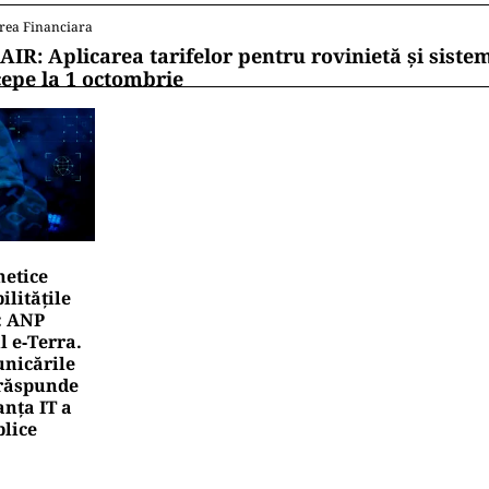
rea Financiara
AIR: Aplicarea tarifelor pentru rovinietă și siste
cepe la 1 octombrie
netice
litățile
: ANP
l e‑Terra.
nicările
e răspunde
nța IT a
blice