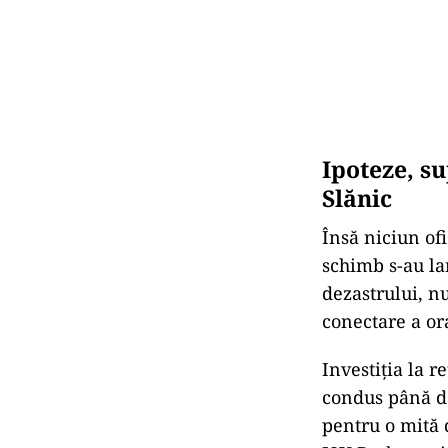
Ipoteze, su
Slănic
Însă niciun ofi
schimb s-au la
dezastrului, nu
conectare a or
Investiția la r
condus până de
pentru o mită 