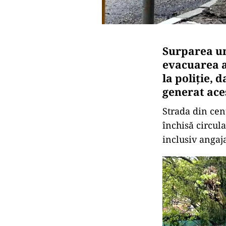
Surparea un
evacuarea a
la poliție, 
generat aces
Strada din cent
închisă circula
inclusiv angaja