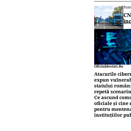
Pute
CN
în
Oficiuldestiri.ro
Atacurile ciber
expun vulnerabi
statului român
repetă scenariu
Ce ascund comu
oficiale și cin
pentru mentena
instituțiilor pu