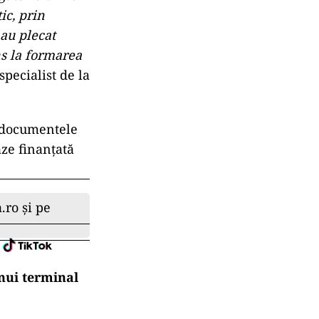
ic, prin
 au plecat
uns la formarea
pecialist de la
a documentele
aze finanțată
.ro și pe
nui terminal