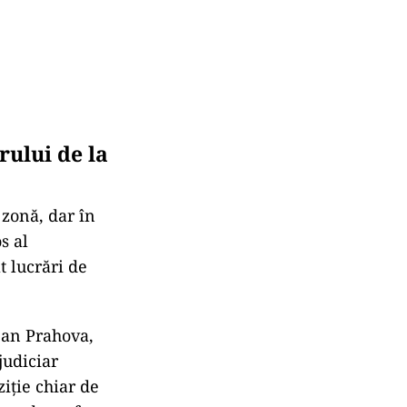
rului de la
 zonă, dar în
s al
t lucrări de
țean Prahova,
judiciar
iție chiar de