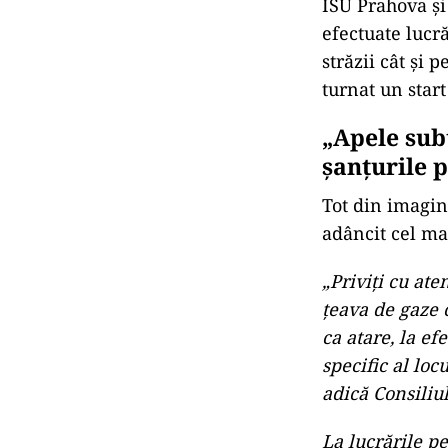
ISU Prahova și
efectuate lucră
străzii cât și 
turnat un star
„Apele sub
șanțurile 
Tot din imagini
adâncit cel mai
„Priviți cu ate
țeava de gaze c
ca atare, la ef
specific al loc
adică Consiliu
La lucrările p