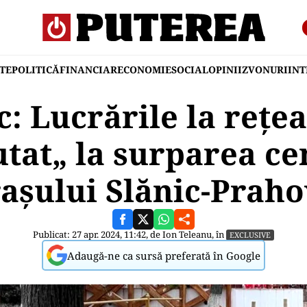
TE
POLITICĂ
FINANCIAR
ECONOMIE
SOCIAL
OPINII
ZVONURI
IN
c: Lucrările la rețe
utat„ la surparea ce
așului Slănic-Prah
Publicat: 27 apr. 2024, 11:42, de
Ion Teleanu
, în
EXCLUSIVE
Adaugă-ne ca sursă preferată în Google