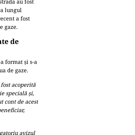
strada au fost
-a lungul
ecent a fost
e gaze.
ate de
a format și s-a
aua de gaze.
 fost acoperită
e specială și,
ut cont de acest
beneficiar,
gatoriu avizul