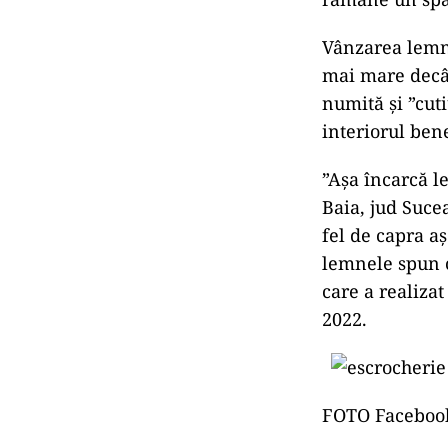
Vânzarea lemne
mai mare decât
numită și ”cut
interiorul bene
”Așa încarcă l
Baia, jud Suce
fel de capra a
lemnele spun 
care a realiza
2022.
FOTO Faceboo