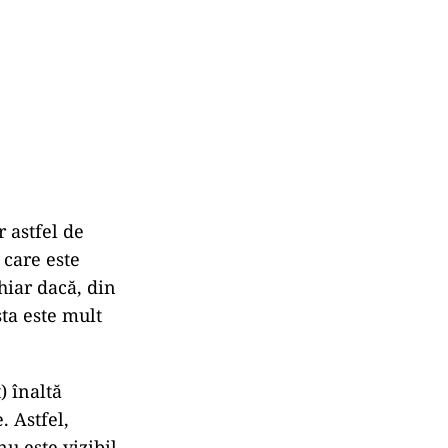
 astfel de
 care este
hiar dacă, din
sta este mult
) înaltă
. Astfel,
u este vizibil.