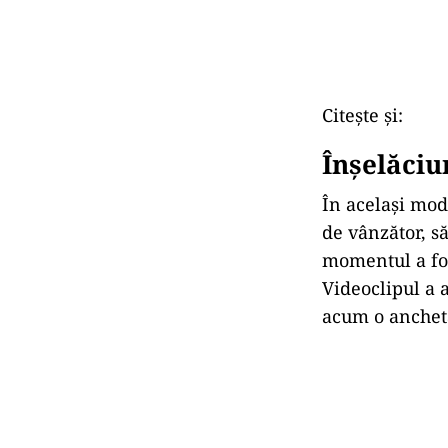
Citește și:
Înșelăci
În același mod,
de vânzător, s
momentul a fos
Videoclipul a a
acum o anchet