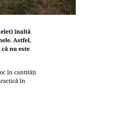
elet) înaltă
ele. Astfel,
 că nu este
c în cantități
ractică în