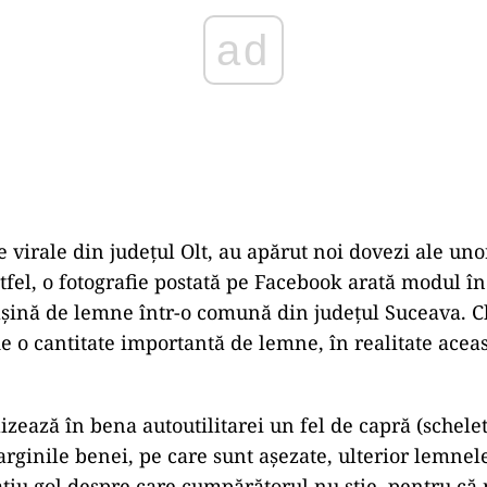
 virale din județul Olt, au apărut noi dovezi ale unor
tfel, o fotografie postată pe Facebook arată modul în
șină de lemne într-o comună din județul Suceava. C
de o cantitate importantă de lemne, în realitate acea
izează în bena autoutilitarei un fel de capră (schelet
rginile benei, pe care sunt așezate, ulterior lemnele
iu gol despre care cumpărătorul nu știe, pentru că n