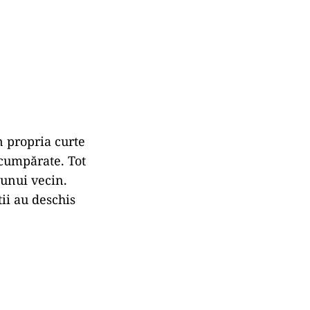
n propria curte
 cumpărate. Tot
unui vecin.
tii au deschis