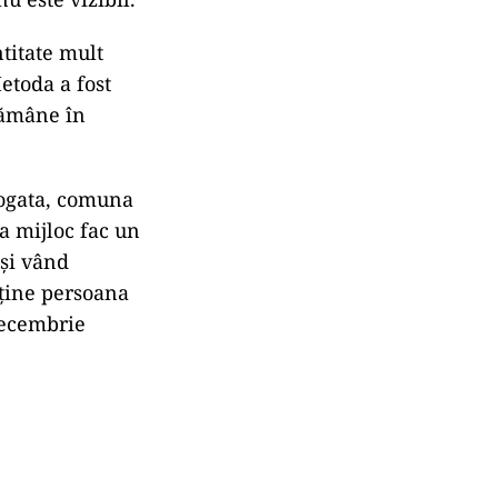
titate mult
etoda a fost
 rămâne în
Bogata, comuna
a mijloc fac un
 și vând
ține persoana
decembrie