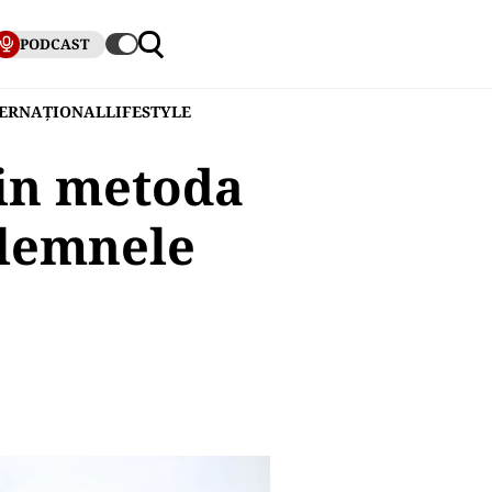
PODCAST
TERNAȚIONAL
LIFESTYLE
rin metoda
 lemnele