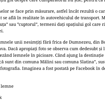
lor se face prin măsurare, astfel încât rezultă o can
 se află în realitate în autovehiculul de transport. M
iuța” sau ”cuptorul”, termeni dați spațiului gol care
i.
emnele unii nesimțiți fără frica de Dumnezeu, din 
ava. Dacă apropiați foto se observa cum dedesubt și l
șezând lemnele în picioare. Când ajung la destinație
că sunt din comuna Mălini sau comuna Slatina”, sus
t fotografia. Imaginea a fost postată pe Facebook în 
k