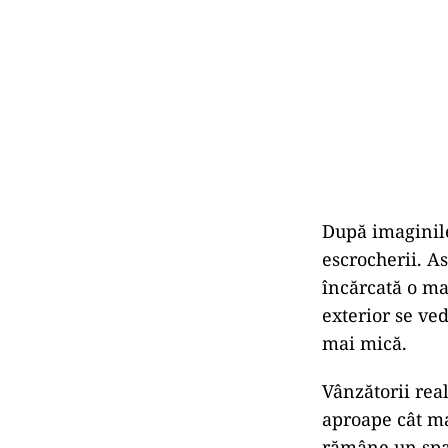
După imaginile
escrocherii. As
încărcată o ma
exterior se ve
mai mică.
Vânzătorii real
aproape cât ma
rămâne un spaț