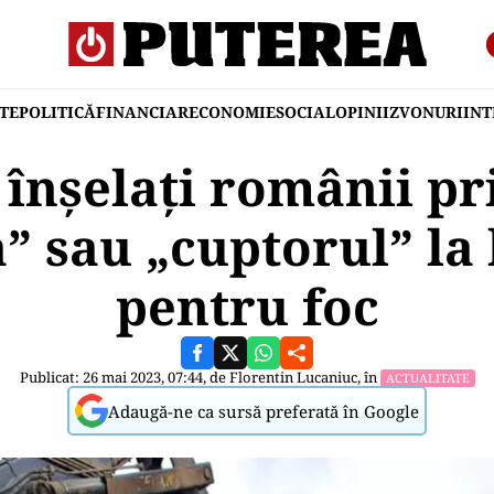
TE
POLITICĂ
FINANCIAR
ECONOMIE
SOCIAL
OPINII
ZVONURI
IN
înșelați românii p
a” sau „cuptorul” la
pentru foc
Publicat: 26 mai 2023, 07:44, de
Florentin Lucaniuc
, în
ACTUALITATE
Adaugă-ne ca sursă preferată în Google