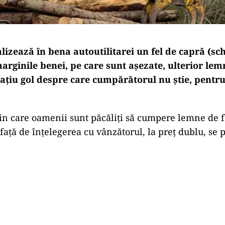
lizează în bena autoutilitarei un fel de capră (sch
rginile benei, pe care sunt așezate, ulterior lemn
țiu gol despre care cumpărătorul nu știe, pentru
in care oamenii sunt păcăliți să cumpere lemne de fo
față de înțelegerea cu vânzătorul, la preț dublu, se p
Play