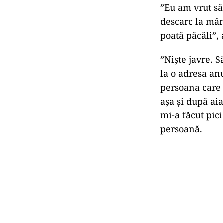
”Eu am vrut să 
descarc la mâna
poată păcăli”, 
”Niște javre. 
la o adresa anu
persoana care 
așa și după aia
mi-a făcut pici
persoană.