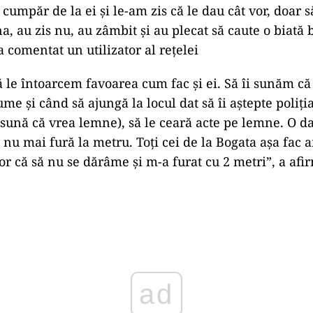
cumpăr de la ei și le-am zis că le dau cât vor, doar s
, au zis nu, au zâmbit și au plecat să caute o biată 
a comentat un utilizator al rețelei
Să le întoarcem favoarea cum fac și ei. Să îi sunăm 
me și când să ajungă la locul dat să îi aștepte poliți
sună că vrea lemne), să le ceară acte pe lemne. O da
 nu mai fură la metru. Toți cei de la Bogata așa fac a
or că să nu se dărâme și m-a furat cu 2 metri”, a afir
ad