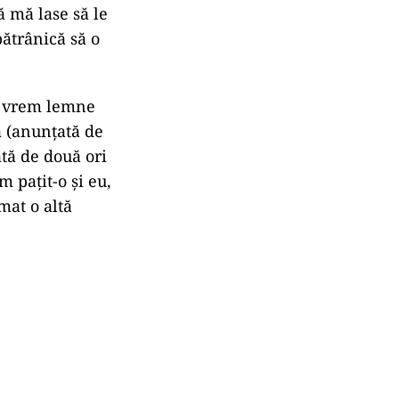
ă mă lase să le
bătrânică să o
că vrem lemne
a (anunțată de
tă de două ori
m pațit-o și eu,
mat o altă