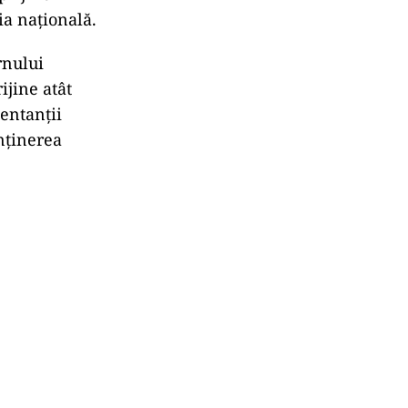
ia națională.
rnului
ijine atât
entanții
nținerea