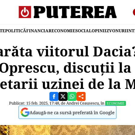
TE
POLITICĂ
FINANCIAR
ECONOMIE
SOCIAL
OPINII
ZVONURI
IN
răta viitorul Daci
prescu, discuții la
etarii uzinei de la 
Publicat: 15 feb. 2025, 17:48, de
Andrei Ceausescu
, în
ECONOMIE
Adaugă-ne ca sursă preferată în Google