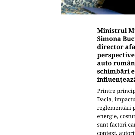
Ministrul Mu
Simona Bucu
director af
perspective
auto române
schimbări e
influențeaz
Printre princi
Dacia, impactul
reglementări p
energie, costu
sunt factori c
context, autori