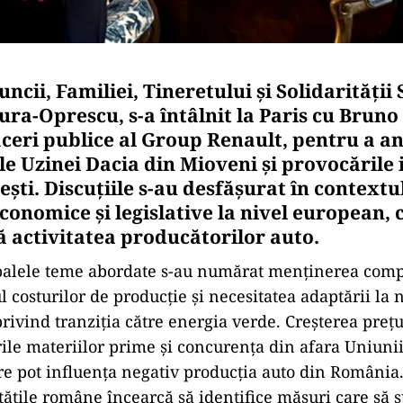
ncii, Familiei, Tineretului și Solidarității 
ra-Oprescu, s-a întâlnit la Paris cu Bruno
aceri publice al Group Renault, pentru a an
le Uzinei Dacia din Mioveni și provocările 
ști. Discuțiile s-au desfășurat în contextu
conomice și legislative la nivel european, 
ă activitatea producătorilor auto.
palele teme abordate s-au numărat menținerea compet
 costurilor de producție și necesitatea adaptării la 
rivind tranziția către energia verde. Creșterea prețu
rile materiilor prime și concurența din afara Uniun
are pot influența negativ producția auto din România.
tățile române încearcă să identifice măsuri care să s