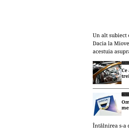
Un alt subiect
Dacia la Miove
acestuia asupr
AUT
Ce 
tre
BUS
Omu
mer
Întâlnirea s-a