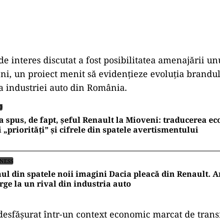
 de interes discutat a fost posibilitatea amenajării 
ni, un proiect menit să evidențieze evoluția brandul
a industriei auto din România.
O
a spus, de fapt, șeful Renault la Mioveni: traducerea e
i „priorități” și cifrele din spatele avertismentului
INESS
l din spatele noii imagini Dacia pleacă din Renault. 
ge la un rival din industria auto
 desfășurat într-un context economic marcat de tran