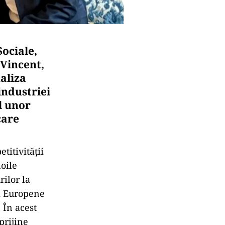
Sociale,
 Vincent,
aliza
industriei
l unor
care
itivității
noile
rilor la
ii Europene
 În acest
prijine