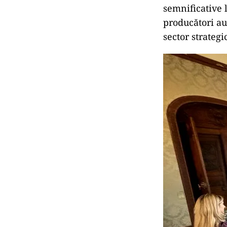
semnificative l
producători aut
sector strateg