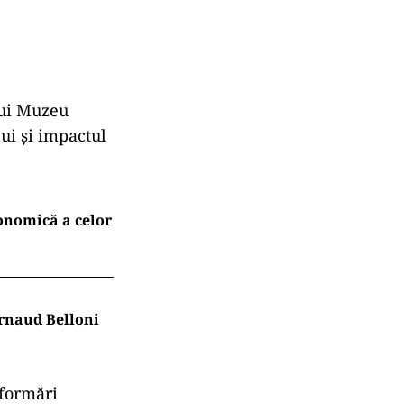
unui Muzeu
ui și impactul
conomică a celor
Arnaud Belloni
sformări