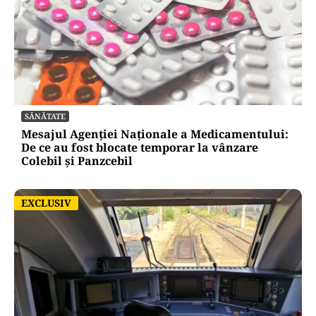
SĂNĂTATE
Mesajul Agenției Naționale a Medicamentului:
De ce au fost blocate temporar la vânzare
Colebil și Panzcebil
EXCLUSIV
EXCLUSIV