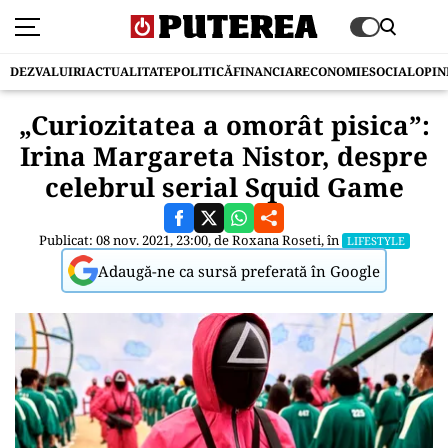
DEZVALUIRI
ACTUALITATE
POLITICĂ
FINANCIAR
ECONOMIE
SOCIAL
OPIN
„Curiozitatea a omorât pisica”:
Irina Margareta Nistor, despre
celebrul serial Squid Game
Publicat: 08 nov. 2021, 23:00, de
Roxana Roseti
, în
LIFESTYLE
Adaugă-ne ca sursă preferată în Google