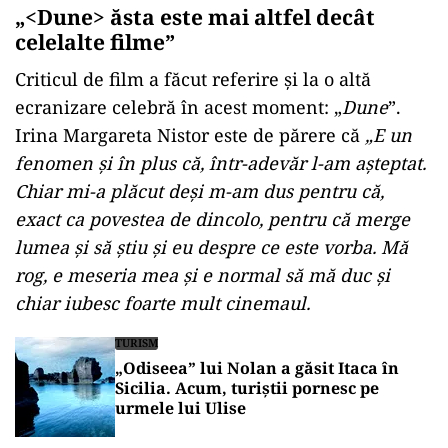
„<Dune> ăsta este mai altfel decât
celelalte filme”
Criticul de film a făcut referire și la o altă
ecranizare celebră în acest moment: „
Dune
”.
Irina Margareta Nistor este de părere că
„E un
fenomen și în plus că, într-adevăr l-am așteptat.
Chiar mi-a plăcut deși m-am dus pentru că,
exact ca povestea de dincolo, pentru că merge
lumea și să știu și eu despre ce este vorba. Mă
rog, e meseria mea și e normal să mă duc și
chiar iubesc foarte mult cinemaul.
TURISM
„Odiseea” lui Nolan a găsit Itaca în
Sicilia. Acum, turiștii pornesc pe
urmele lui Ulise