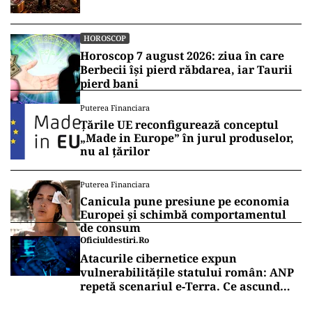
HOROSCOP
Horoscop 7 august 2026: ziua în care
Berbecii își pierd răbdarea, iar Taurii
pierd bani
Puterea Financiara
Țările UE reconfigurează conceptul
„Made in Europe” în jurul produselor,
nu al țărilor
Puterea Financiara
Canicula pune presiune pe economia
Europei și schimbă comportamentul
de consum
Oficiuldestiri.ro
Atacurile cibernetice expun
vulnerabilitățile statului român: ANP
repetă scenariul e‑Terra. Ce ascund
comunicările oficiale și cine răspunde