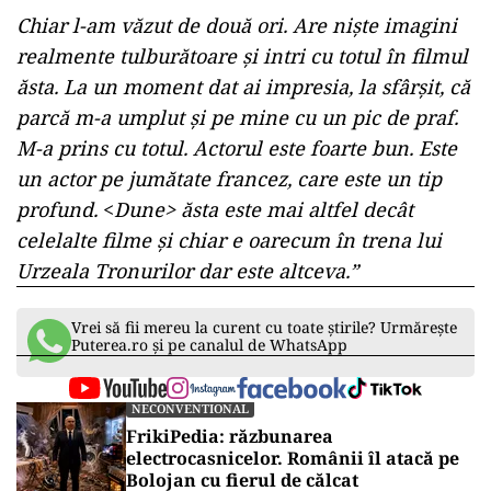
Chiar l-am văzut de două ori. Are niște imagini
realmente tulburătoare și intri cu totul în filmul
ăsta. La un moment dat ai impresia, la sfârșit, că
parcă m-a umplut și pe mine cu un pic de praf.
M-a prins cu totul. Actorul este foarte bun. Este
un actor pe jumătate francez, care este un tip
profund.
<
Dune> ăsta este mai altfel decât
celelalte filme și chiar e oarecum în trena lui
Urzeala Tronurilor dar este altceva.”
Vrei să fii mereu la curent cu toate știrile? Urmărește
Puterea.ro și pe canalul de WhatsApp
NECONVENTIONAL
FrikiPedia: răzbunarea
electrocasnicelor. Românii îl atacă pe
Bolojan cu fierul de călcat