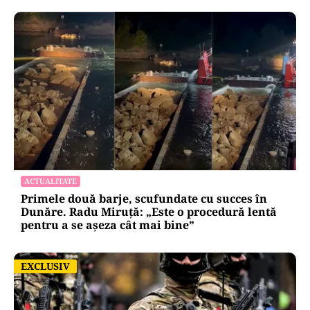
ACTUALITATE
Primele două barje, scufundate cu succes în
Dunăre. Radu Miruță: „Este o procedură lentă
pentru a se așeza cât mai bine”
EXCLUSIV
EXCLUSIV