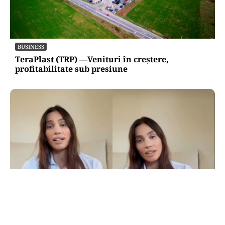
BUSINESS
TeraPlast (TRP) —Venituri în creștere,
profitabilitate sub presiune
LIFESTYLE
Alina Pușcău, ajunge pe masa de operație: