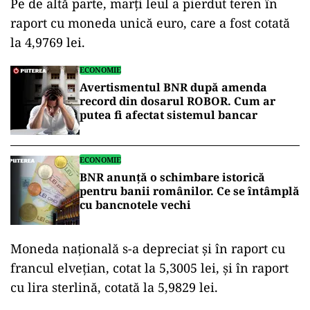
Pe de altă parte, marţi leul a pierdut teren în
raport cu moneda unică euro, care a fost cotată
la 4,9769 lei.
ECONOMIE
Avertismentul BNR după amenda
record din dosarul ROBOR. Cum ar
putea fi afectat sistemul bancar
ECONOMIE
BNR anunță o schimbare istorică
pentru banii românilor. Ce se întâmplă
cu bancnotele vechi
Moneda națională s-a depreciat și în raport cu
francul elveţian, cotat la 5,3005 lei, şi în raport
cu lira sterlină, cotată la 5,9829 lei.