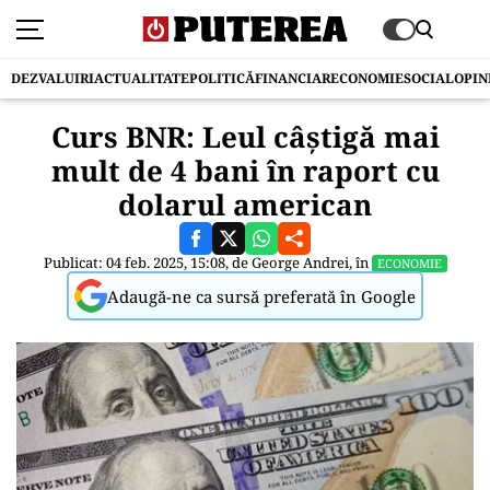
DEZVALUIRI
ACTUALITATE
POLITICĂ
FINANCIAR
ECONOMIE
SOCIAL
OPIN
Curs BNR: Leul câştigă mai
mult de 4 bani în raport cu
dolarul american
Publicat: 04 feb. 2025, 15:08, de
George Andrei
, în
ECONOMIE
Adaugă-ne ca sursă preferată în Google