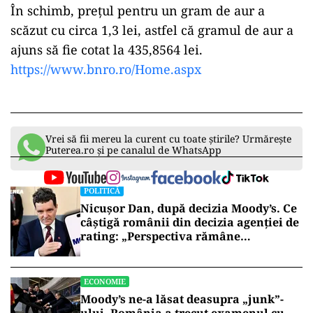
În schimb, preţul pentru un gram de aur a
scăzut cu circa 1,3 lei, astfel că gramul de aur a
ajuns să fie cotat la 435,8564 lei.
https://www.bnro.ro/Home.aspx
Vrei să fii mereu la curent cu toate știrile? Urmărește
Puterea.ro și pe canalul de WhatsApp
POLITICĂ
Nicușor Dan, după decizia Moody’s. Ce
câștigă românii din decizia agenției de
rating: „Perspectiva rămâne
rezervată”
ECONOMIE
Moody’s ne-a lăsat deasupra „junk”-