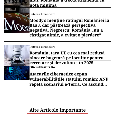
ului. România a trecut examenul cu
nota minimă
Puterea Financiara
Moody’s menține ratingul României la
Baa3, dar păstrează perspectiva
negativă. Negrescu: România „nu a
câștigat nimic, a evitat o pierdere”
Puterea Financiara
România, țara UE cu cea mai redusă
alocare bugetară pe locuitor pentru
cercetare și dezvoltare, în 2025
Oficiuldestiri.ro
Atacurile cibernetice expun
vulnerabilitățile statului român: ANP
repetă scenariul e‑Terra. Ce ascund
comunicările oficiale și cine răspunde
pentru mentenanța IT a instituțiilor
publice
Alte Articole Importante