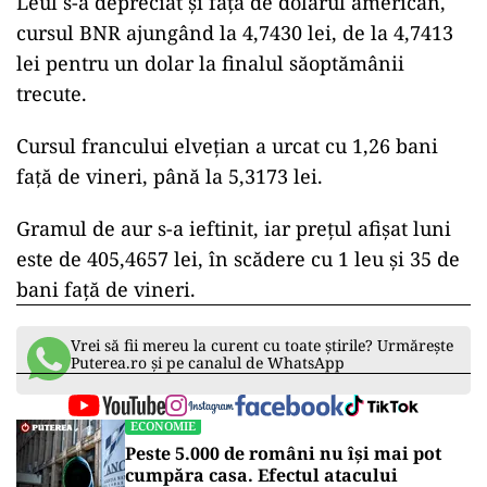
Leul s-a depreciat şi faţă de dolarul american,
cursul BNR ajungând la 4,7430 lei, de la 4,7413
lei pentru un dolar la finalul săoptămânii
trecute.
Cursul francului elveţian a urcat cu 1,26 bani
faţă de vineri, până la 5,3173 lei.
Gramul de aur s-a ieftinit, iar preţul afişat luni
este de 405,4657 lei, în scădere cu 1 leu şi 35 de
bani faţă de vineri.
Vrei să fii mereu la curent cu toate știrile? Urmărește
Puterea.ro și pe canalul de WhatsApp
ECONOMIE
Peste 5.000 de români nu își mai pot
cumpăra casa. Efectul atacului