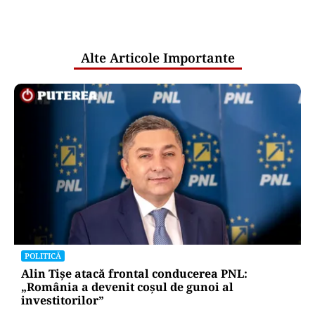
comunicările oficiale și cine răspunde
pentru mentenanța IT a instituțiilor
publice
Alte Articole Importante
POLITICĂ
Alin Tișe atacă frontal conducerea PNL:
„România a devenit coșul de gunoi al
investitorilor”