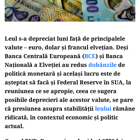
Leul s-a depreciat luni faţă de principalele
valute – euro, dolar şi francul elveţian. Deşi
Banca Centrală Europeană (
BCE
) şi Banca
Naţională a Elveţiei au redus
dobânzile
de
politică monetară şi acelaşi lucru este de
aşteptat să facă şi Federal Reserve în SUA, la
reuniunea ce se apropie, ceea ce sugera
posibile deprecieri ale acestor valute, se pare
că presiunea asupra stabilităţii
leului
rămâne
ridicată, în contextul economic şi politic
actual.