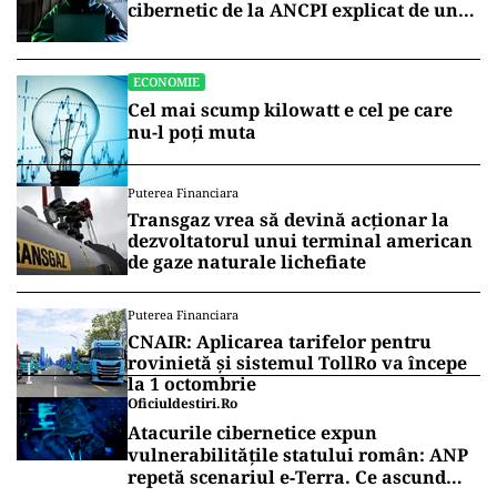
cibernetic de la ANCPI explicat de un
broker
ECONOMIE
Cel mai scump kilowatt e cel pe care
nu-l poți muta
Puterea Financiara
Transgaz vrea să devină acționar la
dezvoltatorul unui terminal american
de gaze naturale lichefiate
Puterea Financiara
CNAIR: Aplicarea tarifelor pentru
rovinietă și sistemul TollRo va începe
la 1 octombrie
Oficiuldestiri.ro
Atacurile cibernetice expun
vulnerabilitățile statului român: ANP
repetă scenariul e‑Terra. Ce ascund