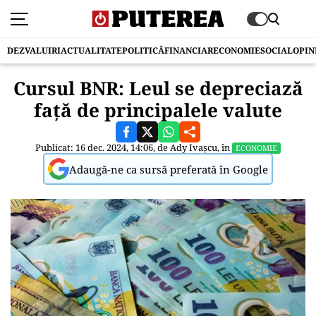
DEZVALUIRI
ACTUALITATE
POLITICĂ
FINANCIAR
ECONOMIE
SOCIAL
OPIN
Cursul BNR: Leul se depreciază
faţă de principalele valute
Publicat: 16 dec. 2024, 14:06, de
Ady Ivașcu
, în
ECONOMIE
Adaugă-ne ca sursă preferată în Google