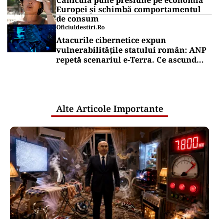
Canicula pune presiune pe economia
Europei și schimbă comportamentul
de consum
Oficiuldestiri.ro
Atacurile cibernetice expun
vulnerabilitățile statului român: ANP
repetă scenariul e‑Terra. Ce ascund
comunicările oficiale și cine răspunde
pentru mentenanța IT a instituțiilor
publice
Alte Articole Importante