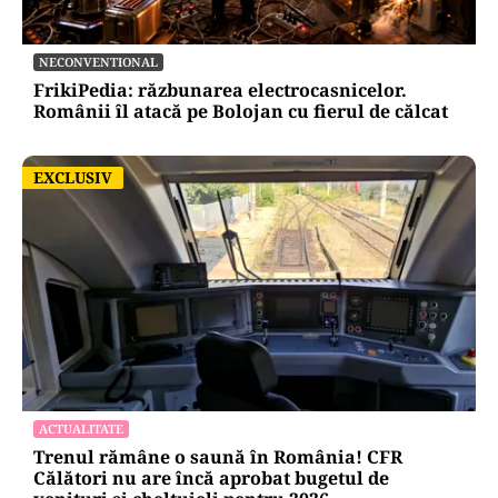
NECONVENTIONAL
FrikiPedia: răzbunarea electrocasnicelor.
Românii îl atacă pe Bolojan cu fierul de călcat
EXCLUSIV
EXCLUSIV
ACTUALITATE
Trenul rămâne o saună în România! CFR
Călători nu are încă aprobat bugetul de