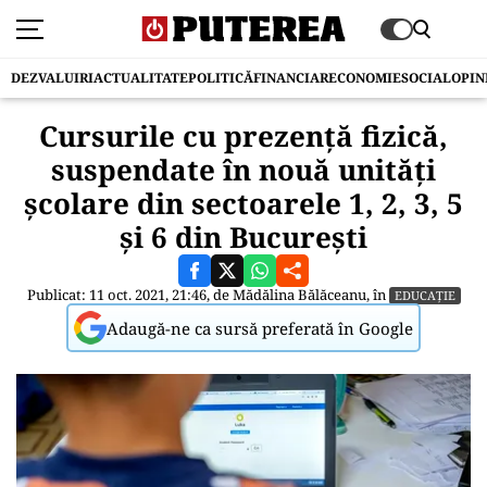
DEZVALUIRI
ACTUALITATE
POLITICĂ
FINANCIAR
ECONOMIE
SOCIAL
OPIN
Cursurile cu prezenţă fizică,
suspendate în nouă unităţi
şcolare din sectoarele 1, 2, 3, 5
şi 6 din Bucureşti
Publicat: 11 oct. 2021, 21:46, de
Mădălina Bălăceanu
, în
EDUCAȚIE
Adaugă-ne ca sursă preferată în Google