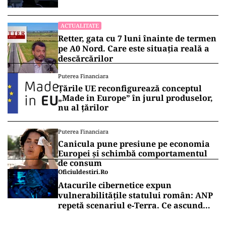
2026
ACTUALITATE
Retter, gata cu 7 luni înainte de termen
pe A0 Nord. Care este situația reală a
descărcărilor
Puterea Financiara
Țările UE reconfigurează conceptul
„Made in Europe” în jurul produselor,
nu al țărilor
Puterea Financiara
Canicula pune presiune pe economia
Europei și schimbă comportamentul
de consum
Oficiuldestiri.ro
Atacurile cibernetice expun
vulnerabilitățile statului român: ANP
repetă scenariul e‑Terra. Ce ascund
comunicările oficiale și cine răspunde
pentru mentenanța IT a instituțiilor