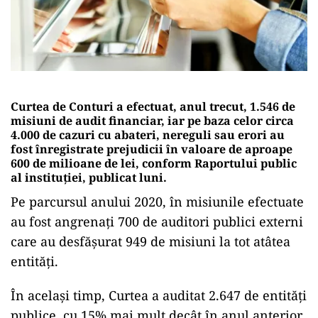
Curtea de Conturi a efectuat, anul trecut, 1.546 de
misiuni de audit financiar, iar pe baza celor circa
4.000 de cazuri cu abateri, nereguli sau erori au
fost înregistrate prejudicii în valoare de aproape
600 de milioane de lei, conform Raportului public
al instituţiei, publicat luni.
Pe parcursul anului 2020, în misiunile efectuate
au fost angrenaţi 700 de auditori publici externi
care au desfăşurat 949 de misiuni la tot atâtea
entităţi.
În acelaşi timp, Curtea a auditat 2.647 de entităţi
publice, cu 15% mai mult decât în anul anterior,