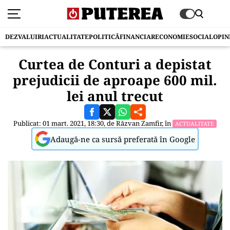
DEZVALUIRI
ACTUALITATE
POLITICĂ
FINANCIAR
ECONOMIE
SOCIAL
OPIN
Curtea de Conturi a depistat
prejudicii de aproape 600 mil.
lei anul trecut
Publicat: 01 mart. 2021, 18:30, de
Răzvan Zamfir
, în
ACTUALITATE
Adaugă-ne ca sursă preferată în Google