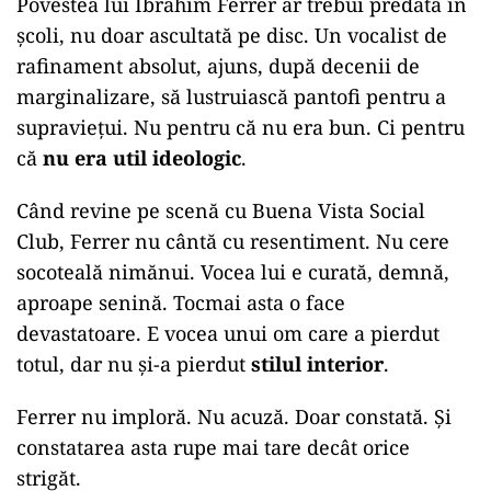
Povestea lui Ibrahim Ferrer ar trebui predată în
școli, nu doar ascultată pe disc. Un vocalist de
rafinament absolut, ajuns, după decenii de
marginalizare, să lustruiască pantofi pentru a
supraviețui. Nu pentru că nu era bun. Ci pentru
că
nu era util ideologic
.
Când revine pe scenă cu Buena Vista Social
Club, Ferrer nu cântă cu resentiment. Nu cere
socoteală nimănui. Vocea lui e curată, demnă,
aproape senină. Tocmai asta o face
devastatoare. E vocea unui om care a pierdut
totul, dar nu și-a pierdut
stilul interior
.
Ferrer nu imploră. Nu acuză. Doar constată. Și
constatarea asta rupe mai tare decât orice
strigăt.