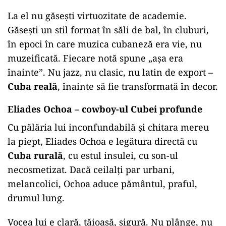
La el nu găsești virtuozitate de academie.
Găsești un stil format în săli de bal, în cluburi,
în epoci în care muzica cubaneză era vie, nu
muzeificată. Fiecare notă spune „așa era
înainte”. Nu jazz, nu clasic, nu latin de export –
Cuba reală
, înainte să fie transformată în decor.
Eliades Ochoa – cowboy-ul Cubei profunde
Cu pălăria lui inconfundabilă și chitara mereu
la piept, Eliades Ochoa e legătura directă cu
Cuba rurală
, cu estul insulei, cu son-ul
necosmetizat. Dacă ceilalți par urbani,
melancolici, Ochoa aduce pământul, praful,
drumul lung.
Vocea lui e clară, tăioasă, sigură. Nu plânge, nu