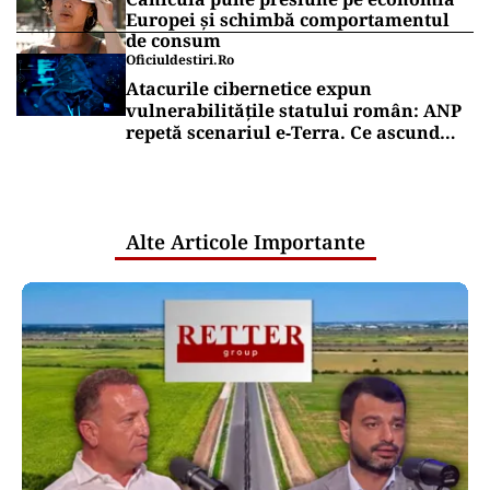
Europei și schimbă comportamentul
de consum
Oficiuldestiri.ro
Atacurile cibernetice expun
vulnerabilitățile statului român: ANP
repetă scenariul e‑Terra. Ce ascund
comunicările oficiale și cine răspunde
pentru mentenanța IT a instituțiilor
publice
Alte Articole Importante