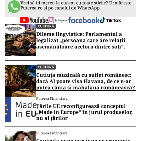
Vrei să fii mereu la curent cu toate știrile? Urmărește
Puterea.ro și pe canalul de WhatsApp
CULTURĂ
Dileme lingvistice: Parlamentul a
legalizat „persoana care are relații
asemănătoare acelora dintre soți”.
CULTURĂ
Cutiuța muzicală cu suflet românesc:
dacă AI poate visa Havana, de ce n-ar
putea cânta și mahalaua românească?
Puterea Financiara
Țările UE reconfigurează conceptul
„Made in Europe” în jurul produselor,
nu al țărilor
Puterea Financiara
Canicula pune presiune pe economia