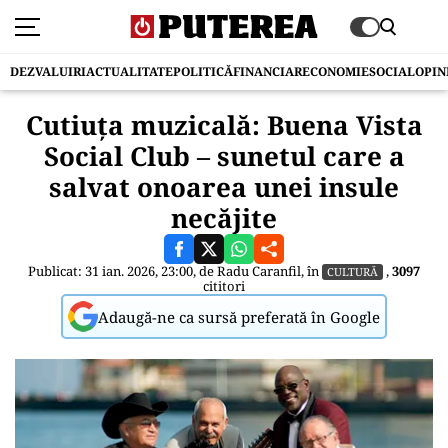
DEZVALUIRI
ACTUALITATE
POLITICĂ
FINANCIAR
ECONOMIE
SOCIAL
OPIN
Cutiuța muzicală: Buena Vista
Social Club – sunetul care a
salvat onoarea unei insule
necăjite
Publicat: 31 ian. 2026, 23:00, de
Radu Caranfil
, în
,
3097
CULTURĂ
cititori
Adaugă-ne ca sursă preferată în Google