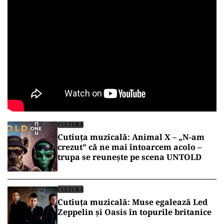
CULTURĂ
Cutiuța muzicală: Animal X – „N-am
crezut” că ne mai întoarcem acolo –
trupa se reunește pe scena UNTOLD
CULTURĂ
Cutiuța muzicală: Muse egalează Led
Zeppelin și Oasis în topurile britanice