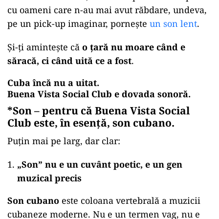
cu oameni care n-au mai avut răbdare, undeva,
pe un pick-up imaginar, pornește
un son lent
.
Și-ți amintește că
o țară nu moare când e
săracă, ci când uită ce a fost
.
Cuba încă nu a uitat.
Buena Vista Social Club e dovada sonoră.
*Son
–
pentru că Buena Vista Social
Club este, în esență, son cubano
.
Puțin mai pe larg, dar clar:
„Son” nu e un cuvânt poetic, e un gen
muzical precis
Son cubano
este coloana vertebrală a muzicii
cubaneze moderne. Nu e un termen vag, nu e