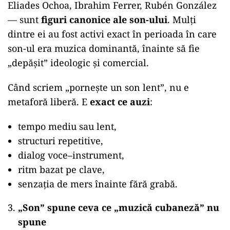
Eliades Ochoa, Ibrahim Ferrer, Rubén González
— sunt
figuri canonice ale son-ului
. Mulți
dintre ei au fost activi exact în perioada în care
son-ul era muzica dominantă, înainte să fie
„depășit” ideologic și comercial.
Când scriem „pornește un son lent”, nu e
metaforă liberă. E
exact ce auzi
:
tempo mediu sau lent,
structuri repetitive,
dialog voce–instrument,
ritm bazat pe clave,
senzația de mers înainte fără grabă.
„Son” spune ceva ce „muzică cubaneză” nu
spune