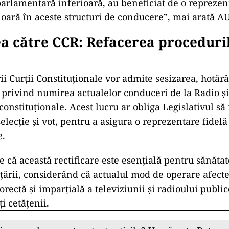
arlamentară inferioară, au beneficiat de o reprezen
ioară în aceste structuri de conducere”, mai arată A
ea către CCR: Refacerea proceduri
i Curții Constituționale vor admite sesizarea, hotărâ
privind numirea actualelor conduceri de la Radio ș
constituționale. Acest lucru ar obliga Legislativul să
lecție și vot, pentru a asigura o reprezentare fidelă 
e.
e că această rectificare este esențială pentru sănăta
țării, considerând că actualul mod de operare afect
rectă și imparțială a televiziunii și radioului publice
ți cetățenii.