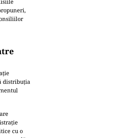
isiile
propuneri,
nsiliilor
ntre
ație
 distribuția
imentul
tare
straţie
tice cu o