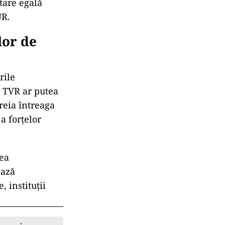
tare egală
UR.
lor de
rile
i TVR ar putea
 reia întreaga
a forțelor
tea
ează
, instituții