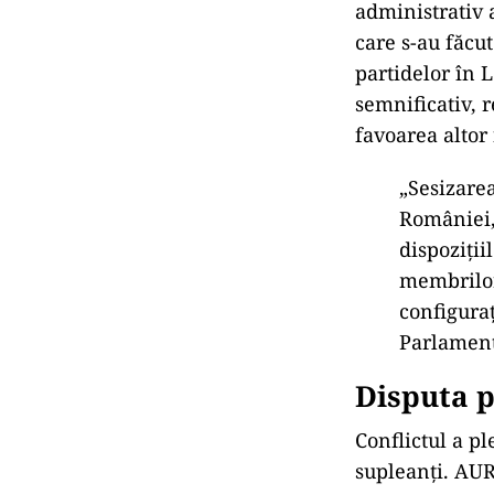
administrativ 
care s-au făcu
partidelor în 
semnificativ, 
favoarea altor 
„Sesizarea
României, 
dispoziți
membrilor
configuraț
Parlament
Disputa p
Conflictul a pl
supleanți. AUR