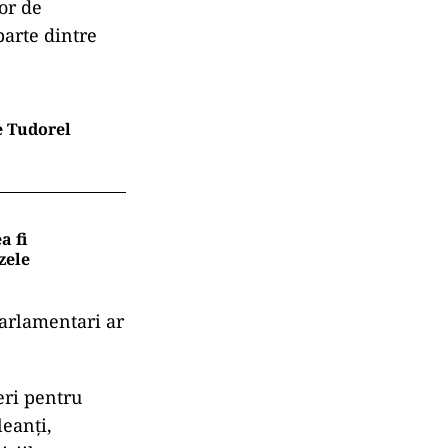
or de
parte dintre
e Tudorel
a fi
zele
parlamentari ar
eri pentru
leanți,