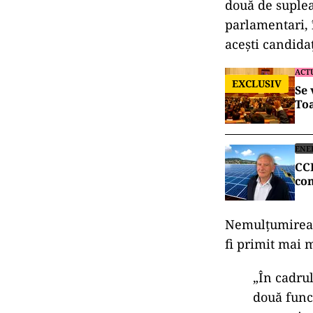
două de suplea
parlamentari, î
acești candidaț
ACT
EXCLUSIV
Se 
Toa
ENE
CCR
com
Nemulțumirea p
fi primit mai 
„În cadru
două func