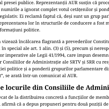
al presei publice. Reprezentanții AUR susțin că proc
t numirile a ignorat complet votul cetățenilor și pon
Legislativ. Ei reclamă faptul că, deși sunt un grup p
reprezentarea lor în structurile de conducere a fost 
formațiuni politice.
 vizează încălcarea flagrantă a prevederilor Constitu
în special ale art. 1 alin. (3) și (5), precum și neres
ilor imperative ale Legii 41/1994, care impun desem
 Consiliilor de Administrație ale SRTV și SRR cu re
iei politice și a ponderii grupurilor parlamentare d
”, se arată într-un comunicat al AUR.
e locurile din Consiliile de Admini
ecat de la distribuirea concretă a funcțiilor de membri
 afirmă că a depus propuneri pentru două poziții de t