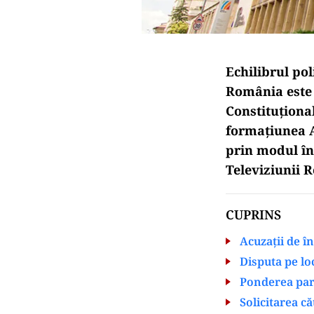
Echilibrul pol
România este p
Constituționa
formațiunea A
prin modul în
Televiziunii 
CUPRINS
Acuzații de în
Disputa pe lo
Ponderea parl
Solicitarea c