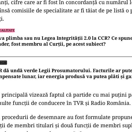
nți, cifre care ar fi fost în concordanță cu numărul l
nsă comisiile de specialitate ar fi tăiat de pe listă o 
i.
UALITATE
va plimba sau nu Legea Integrității 2.0 la CCR? Ce spun
der, fost membru al Curții, pe acest subiect?
RGIE
 dă undă verde Legii Prosumatorului. Facturile ar pute
pensate lunar, iar energia produsă va putea plăti și ga
rincipală vizează faptul că partide cu mai puțini 
multe funcții de conducere în TVR și Radio România.
l procedurii de desemnare au fost formulate propun
ții de membri titulari și două funcții de membri sup