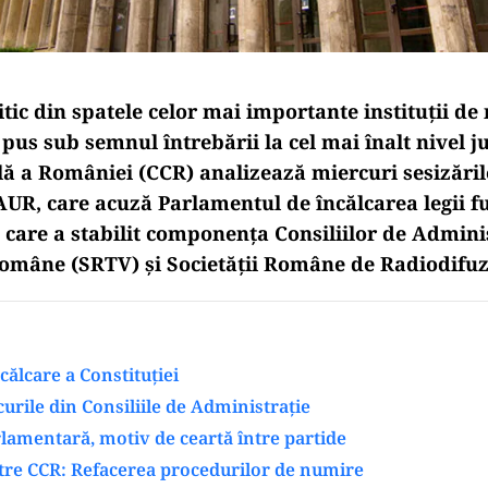
itic din spatele celor mai importante instituții de
us sub semnul întrebării la cel mai înalt nivel ju
lă a României (CCR) analizează miercuri sesizări
UR, care acuză Parlamentul de încălcarea legii 
 care a stabilit componența Consiliilor de Adminis
Române (SRTV) și Societății Române de Radiodifuz
călcare a Constituției
curile din Consiliile de Administrație
amentară, motiv de ceartă între partide
ătre CCR: Refacerea procedurilor de numire