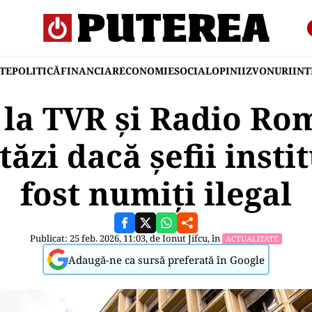
TE
POLITICĂ
FINANCIAR
ECONOMIE
SOCIAL
OPINII
ZVONURI
IN
la TVR și Radio Ro
tăzi dacă șefii instit
fost numiți ilegal
Publicat: 25 feb. 2026, 11:03, de
Ionut Jifcu
, în
ACTUALITATE
Adaugă-ne ca sursă preferată în Google