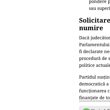
pondere p
sau super
Solicitar
numire
Dacă judecători
Parlamentului 
fi declarate ne
procedură de se
politice actual
Partidul susțin
democratică a 
funcționarea co
finanțate de to