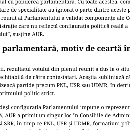
nal cu ponderea parlamentară. Cu toate acestea, com
re de specialitate au ignorat o parte dintre aceste 
 reunit al Parlamentului a validat componențe ale Co
trație care nu reflectă configurația politică reală a
ului”, susține AUR.
 parlamentară, motiv de ceartă î
rii, rezultatul votului din plenul reunit a dus la o situ
chitabilă de către contestatari. Aceștia subliniază că
orizează partide precum PNL, USR sau UDMR, în detr
oritmului politic strict.
 deşi configuraţia Parlamentului impune o reprezen
ă, AUR a primit un singur loc în Consiliile de Admini
şi SRR, în timp ce PNL, USR şi UDMR, formaţiuni poli