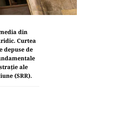
 media din
ridic. Curtea
le depuse de
fundamentale
trație ale
iune (SRR).