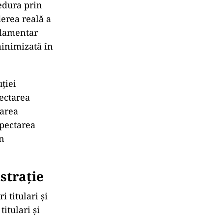
edura prin
derea reală a
arlamentar
minimizată în
ției
pectarea
narea
spectarea
in
strație
 titulari și
itulari și