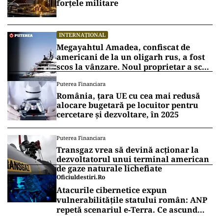
forțele militare
INTERNAȚIONAL
Megayahtul Amadea, confiscat de
americani de la un oligarh rus, a fost
scos la vânzare. Noul proprietar a scos
din conturi 187 de milioane de dolari
Puterea Financiara
România, țara UE cu cea mai redusă
alocare bugetară pe locuitor pentru
cercetare și dezvoltare, în 2025
Puterea Financiara
Transgaz vrea să devină acționar la
dezvoltatorul unui terminal american
de gaze naturale lichefiate
Oficiuldestiri.ro
Atacurile cibernetice expun
vulnerabilitățile statului român: ANP
repetă scenariul e‑Terra. Ce ascund
comunicările oficiale și cine răspunde