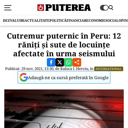
DEZVALUIRI
ACTUALITATE
POLITICĂ
FINANCIAR
ECONOMIE
SOCIAL
OPIN
Cutremur puternic în Peru: 12
răniți și sute de locuințe
afectate în urma seismului
Publicat: 29 nov. 2021, 13:30, de
Raluca I. Heroiu
, în
INTERNAȚIONAL
Adaugă-ne ca sursă preferată în Google