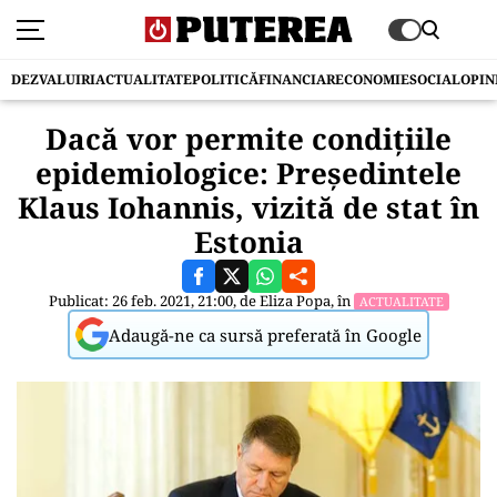
DEZVALUIRI
ACTUALITATE
POLITICĂ
FINANCIAR
ECONOMIE
SOCIAL
OPIN
Dacă vor permite condițiile
epidemiologice: Președintele
Klaus Iohannis, vizită de stat în
Estonia
Publicat: 26 feb. 2021, 21:00, de
Eliza Popa
, în
ACTUALITATE
Adaugă-ne ca sursă preferată în Google