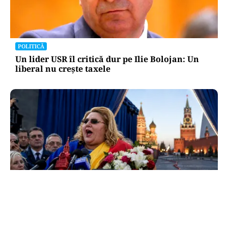
POLITICĂ
Un lider USR îl critică dur pe Ilie Bolojan: Un
liberal nu crește taxele
POLITICĂ
Tovarășa Șoșoacă: denunțată penal pentru