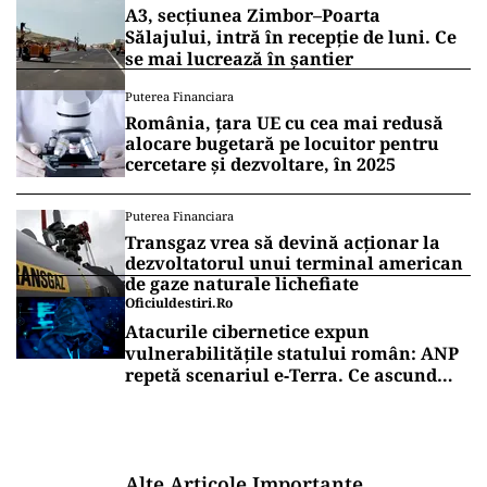
A3, secțiunea Zimbor–Poarta
Sălajului, intră în recepție de luni. Ce
se mai lucrează în șantier
Puterea Financiara
România, țara UE cu cea mai redusă
alocare bugetară pe locuitor pentru
cercetare și dezvoltare, în 2025
Puterea Financiara
Transgaz vrea să devină acționar la
dezvoltatorul unui terminal american
de gaze naturale lichefiate
Oficiuldestiri.ro
Atacurile cibernetice expun
vulnerabilitățile statului român: ANP
repetă scenariul e‑Terra. Ce ascund
comunicările oficiale și cine răspunde
pentru mentenanța IT a instituțiilor
publice
Alte Articole Importante