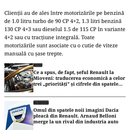
Clienții au de ales între motorizările pe benzină
de 1.0 litru turbo de 90 CP 4×2, 1.3 litri benzină
130 CP 4×3 sau dieselul 1.5 de 115 CP în variante
4×2 sau cu tracțiune integrală. Toate
motorizările sunt asociate cu o cutie de viteze
manuală cu șase trepte.
AUTO
Ce a spus, de fapt, șeful Renault la
Mioveni: traducerea economică a celor
trei „priorități” și cifrele din spatele
avertismentului
BUSINESS
Omul din spatele noii imagini Dacia
pleacă din Renault. Arnaud Belloni
merge la un rival din industria auto