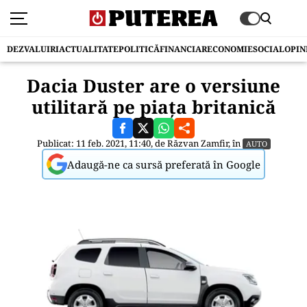
DEZVALUIRI
ACTUALITATE
POLITICĂ
FINANCIAR
ECONOMIE
SOCIAL
OPIN
Dacia Duster are o versiune
utilitară pe piața britanică
Publicat: 11 feb. 2021, 11:40, de
Răzvan Zamfir
, în
AUTO
Adaugă-ne ca sursă preferată în Google