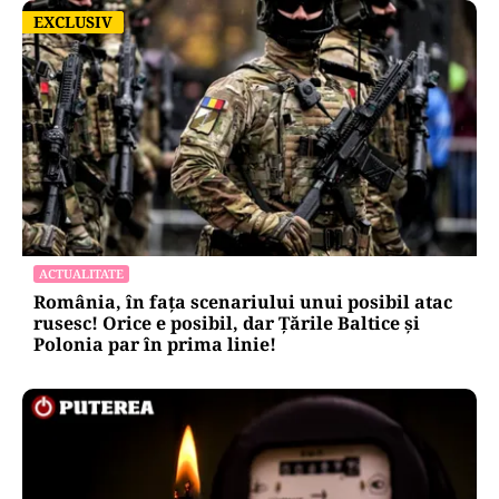
EXCLUSIV
EXCLUSIV
ACTUALITATE
România, în fața scenariului unui posibil atac
rusesc! Orice e posibil, dar Țările Baltice și
Polonia par în prima linie!