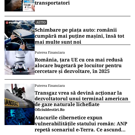
transportatori
AUTO
Schimbare pe piața auto: românii
cumpără mai puține mașini, însă tot
mai multe sunt noi
Puterea Financiara
România, țara UE cu cea mai redusă
alocare bugetară pe locuitor pentru
cercetare și dezvoltare, în 2025
Puterea Financiara
Transgaz vrea să devină acționar la
dezvoltatorul unui terminal american
de gaze naturale lichefiate
Oficiuldestiri.ro
Atacurile cibernetice expun
vulnerabilitățile statului român: ANP
repetă scenariul e‑Terra. Ce ascund