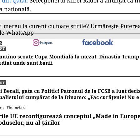
din Qatar.
Selecţionerul Mirel Rădoi a anunţat că n
a naţională.
ii mereu la curent cu toate știrile? Urmărește Puterea
 de WhatsApp
ORT
antino scoate Cupa Mondială la mezat. Dinastia Trump 
diat unde sunt banii
ORT
i Becali, gata cu Politic! Patronul de la FCSB a luat deci
balistului cumpărat de la Dinamo: „Fac curățenie! Nu e
rea Financiara
rile UE reconfigurează conceptul „Made in Europe
oduselor, nu al țărilor