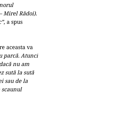
enorul
– Mirel Rădoi).
c”
, a spus
re aceasta va
u parcă. Atunci
, dacă nu am
z sută la sută
i sau de la
e scaunul