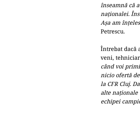
înseamnă că au
naţionalei. Îns
Aşa am înţeles,
Petrescu.
Întrebat dacă 
veni, tehnician
când voi primi
nicio ofertă d
la CFR Cluj. D
alte naţionale
echipei campi