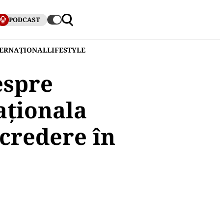
PODCAST
TERNAȚIONAL
LIFESTYLE
espre
aționala
credere în