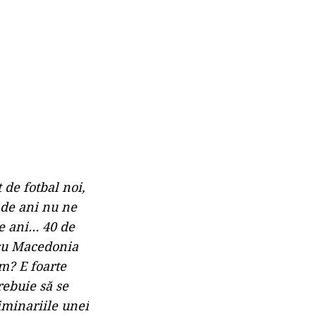
de fotbal noi,
0 de ani nu ne
de ani… 40 de
ă cu Macedonia
im? E foarte
rebuie să se
iminariile unei