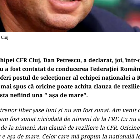
 Cluj
ipei CFR Cluj, Dan Petrescu, a declarat, joi, într-
nu a fost contatat de conducerea Federaţiei Român
oferi postul de selecţioner al echipei naţionalei a
mai spus că oricine poate achita clauza de rezilie
asta nefiind una ” aşa de mare”.
renor liber şase luni şi nu am fost sunat. Am venit d
 am fost sunat niciodată de nimeni de la FRF. Eu nu 
 de la nimeni. Am clauză de reziliere la CFR. Oricine
u e aşa de mare. Celor care mă propun la naţională 