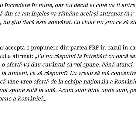
 încredere în mine, dar nu decid ei cine va fi antr
ă din ce am înţeles va rămâne acelaşi antrenor (n.r. 
 nu ştiu dacă este adevărat. Eu chiar nu ştiu ce să zi
ar accepta o propunere din partea FRF în cazul în ca
ul a afirmat: „
Eu nu răspund la întrebări cu dacă sa
 o ofertă vă dau cuvântul că voi spune. Până atunci
e la nimeni, ce să răspund? Eu vreau să mă concentre
acă vine vreo ofertă de la echipa naţională a Românie
 voi spune sută la sută. Acum sunt bine unde sunt, p
oane a României
„.