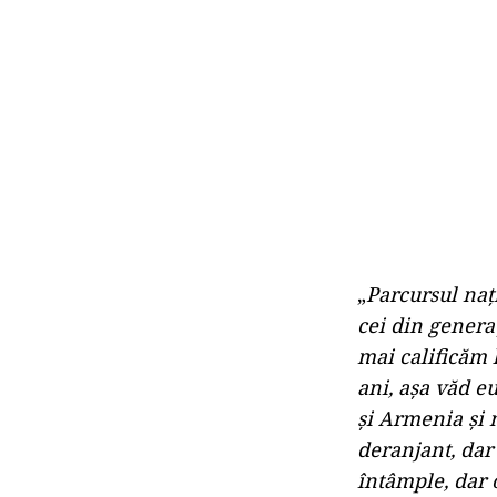
„
Parcursul naţ
cei din generaţ
mai calificăm 
ani, aşa văd eu
şi Armenia şi n
deranjant, dar 
întâmple, dar 