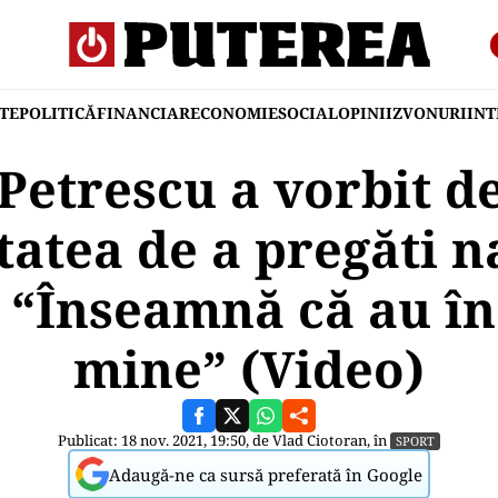
TE
POLITICĂ
FINANCIAR
ECONOMIE
SOCIAL
OPINII
ZVONURI
IN
Petrescu a vorbit d
itatea de a pregăti n
 “Înseamnă că au în
mine” (Video)
Publicat: 18 nov. 2021, 19:50, de
Vlad Ciotoran
, în
SPORT
Adaugă-ne ca sursă preferată în Google