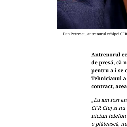
Dan Petrescu, antrenorul echipei CFR
Antrenorul ech
de presă, că 
pentru a i se 
Tehnicianul a 
contract, ace
„
Eu am fost ant
CFR Cluj şi nu
niciun telefon
o plătească, n