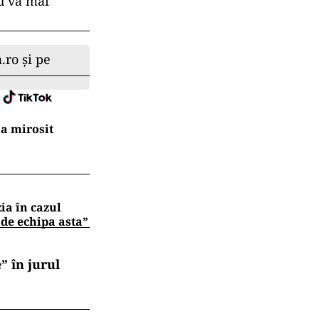
u va mai
.ro și pe
a mirosit
zia în cazul
 de echipa asta”
” în jurul