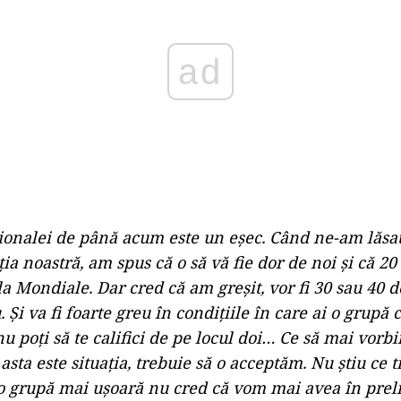
ad
ionalei de până acum este un eşec. Când ne-am lăsat 
ia noastră, am spus că o să vă fie dor de noi şi că 2
la Mondiale. Dar cred că am greşit, vor fi 30 sau 40 
. Şi va fi foarte greu în condiţiile în care ai o grup
u poţi să te califici de pe locul doi… Ce să mai vorb
asta este situaţia, trebuie să o acceptăm. Nu ştiu ce t
o grupă mai uşoară nu cred că vom mai avea în prel