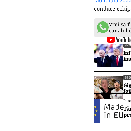
Mondială 2022 
conduce echip
Vrei să f
canalul
SP
Inf
ime
SP
Gig
fot
Pute
Ță
pr