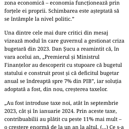
Presiune pe Nicușor Dan din partea
PNL. Liberalii cer desemnarea de
urgență a unui nou premier: „Trebuie
să iasă fum alb de la Cotroceni!”
POLITICĂ
Nicușor Dan, după decizia Moody’s. Ce
câștigă românii din decizia agenției de
rating: „Perspectiva rămâne
rezervată”
În acest context, liderul patronal a punctat că
„schimbarea pe care toți o așteptăm nu este în
zona economică – economia funcționează prin
forțele ei proprii. Schimbarea este așteptată să
se întâmple la nivel politic.”
Una dintre cele mai dure critici din mesaj
vizează modul în care guvernul a gestionat criza