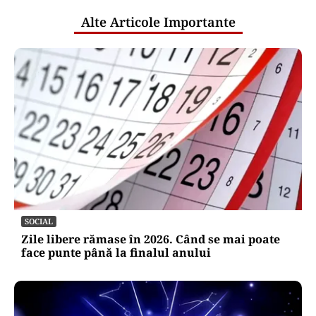
putea arăta facturile românilor din
această toamnă
Puterea Financiara
România intră în jocul marilor puteri
pentru uraniul blocat în Niger. Miza:
un stoc de peste 1.000 de tone
Oficiuldestiri.ro
Atacurile cibernetice expun
vulnerabilitățile statului român: ANP
repetă scenariul e‑Terra. Ce ascund
comunicările oficiale și cine răspunde
pentru mentenanța IT a instituțiilor
publice
Alte Articole Importante