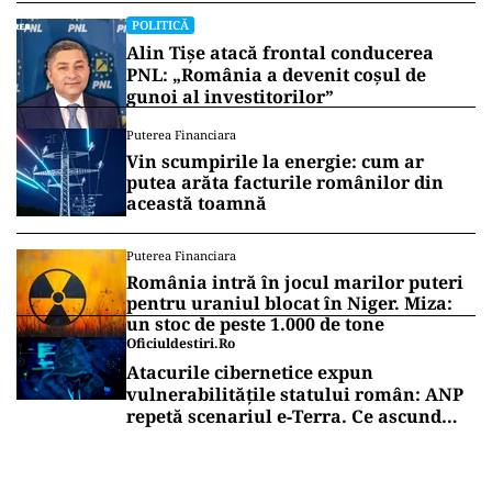
Vrei să fii mereu la curent cu toate știrile? Urmărește
Puterea.ro și pe canalul de WhatsApp
POLITICĂ
Eugen Tomac cere comasarea a peste
1.500 de primării și reorganizarea
județelor: „Nu mai putem funcționa”
POLITICĂ
Alin Tișe atacă frontal conducerea
PNL: „România a devenit coșul de
gunoi al investitorilor”
Puterea Financiara
Vin scumpirile la energie: cum ar