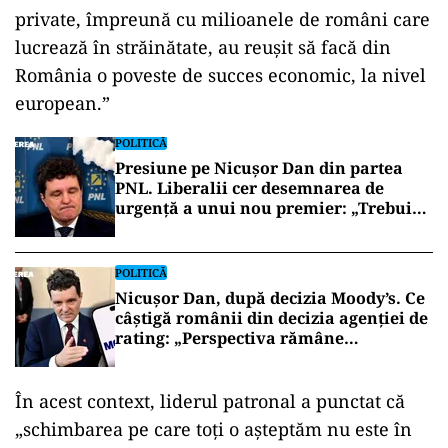
Șucu a atras atenția că economia românească a
evoluat pozitiv în ultimele decenii, în special
datorită contribuției sectorului privat și a
românilor din diaspora. „În ultimii 20 de ani,
PIB-ul României a crescut de patru ori. Patru
milioane de români care lucrează în firme
private, împreună cu milioanele de români care
lucrează în străinătate, au reușit să facă din
România o poveste de succes economic, la nivel
european.”
POLITICĂ