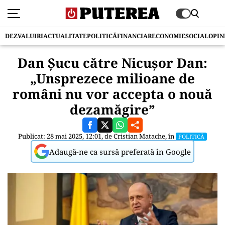
DEZVALUIRI
ACTUALITATE
POLITICĂ
FINANCIAR
ECONOMIE
SOCIAL
OPIN
Dan Șucu către Nicușor Dan:
„Unsprezece milioane de
români nu vor accepta o nouă
dezamăgire”
Publicat: 28 mai 2025, 12:01, de
Cristian Matache
, în
POLITICĂ
Adaugă-ne ca sursă preferată în Google