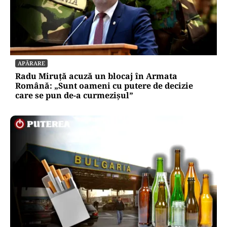
SOCIAL
Ambulanța cu escală la aprozar. Dacă vrea
Dumnezeu, pacientul ajunge; dacă nu, măcar
luăm niște roșii
APĂRARE
Radu Miruță acuză un blocaj în Armata