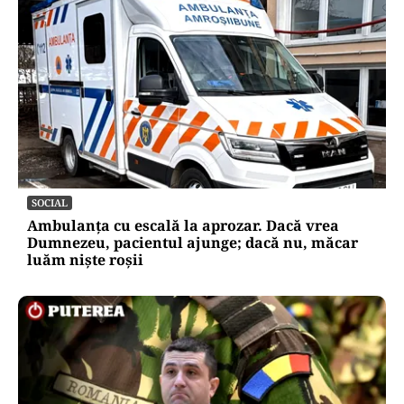
LIFESTYLE
Ce se pune la rădăcina leușteanului ca să
crească de doi metri. Calendarul care îți
dublează recolta de frunze