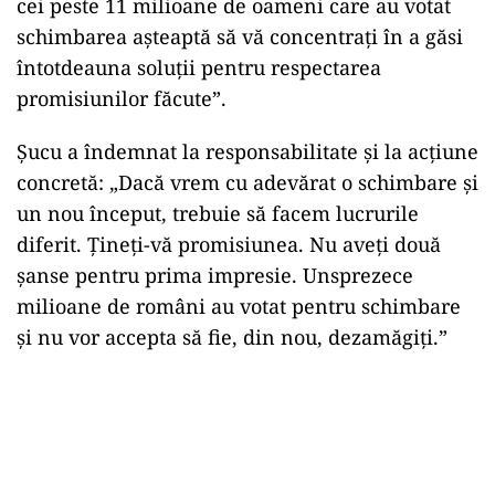
România s-a confruntat cu „un deficit enorm, de
peste 9%”, ceea ce, potrivit lui Șucu, „pune în
pericol toate realizările economice din ultimii
20 de ani”.
Apelul adresat Președintelui României s-a
încheiat cu un avertisment clar privind
așteptările alegătorilor: „Politicienii cu care ne-
am întâlnit până acum, după ce făceau o
promisiune, se concentrau doar în a găsi motive
pentru a nu și-o îndeplini. De la dumneavoastră,
cei peste 11 milioane de oameni care au votat
schimbarea așteaptă să vă concentrați în a găsi
întotdeauna soluții pentru respectarea
promisiunilor făcute”.
Șucu a îndemnat la responsabilitate și la acțiune