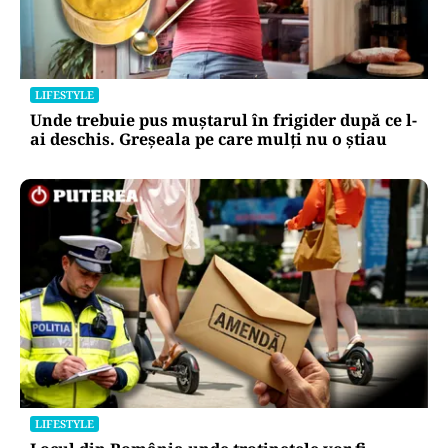
HOROSCOP
Horoscop 9 august 2026. Capricornii primesc o
veste neașteptată, Scorpionii deschid un capitol
sentimental
LIFESTYLE
Unde trebuie pus muștarul în frigider după ce l-
ai deschis. Greșeala pe care mulți nu o știau