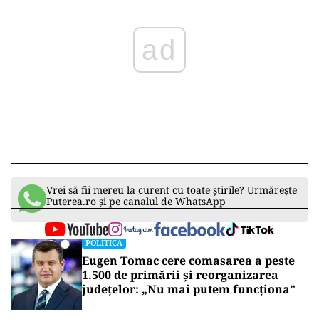
concretă: „Dacă vrem cu adevărat o schimbare și
un nou început, trebuie să facem lucrurile
diferit. Țineți-vă promisiunea. Nu aveți două
șanse pentru prima impresie. Unsprezece
milioane de români au votat pentru schimbare
și nu vor accepta să fie, din nou, dezamăgiți.”
ad