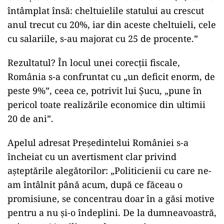
bugetară din 2023. Dan Șucu a reamintit că, în
vara acelui an, „Premierul și Ministrul
Finanțelor au descoperit cu stupoare că bugetul
statului e construit prost și că deficitul bugetar
anual se îndreaptă spre 7% din PIB”, iar soluția
adoptată a fost, din nou, creșterea taxelor.
„Au fost introduse taxe noi, atât în septembrie
2023, cât și în ianuarie 2024. Prin aceste taxe,
contribuabilii au plătit cu peste 11% mai mult –
o creștere enormă de la un an la altul. (…) Ce s-a
întâmplat însă: cheltuielile statului au crescut
anul trecut cu 20%, iar din aceste cheltuieli, cele
cu salariile, s-au majorat cu 25 de procente.”
Rezultatul? În locul unei corecții fiscale,