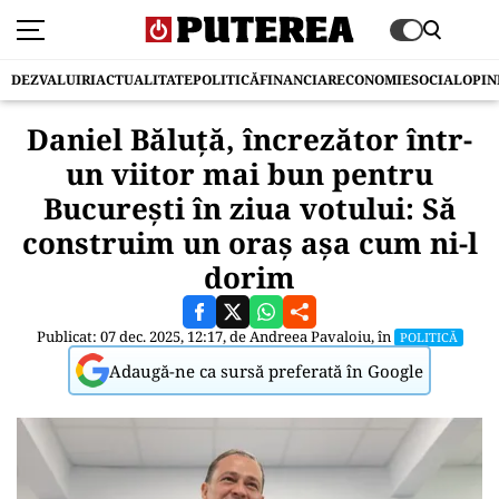
DEZVALUIRI
ACTUALITATE
POLITICĂ
FINANCIAR
ECONOMIE
SOCIAL
OPIN
Daniel Băluță, încrezător într-
un viitor mai bun pentru
București în ziua votului: Să
construim un oraș așa cum ni-l
dorim
Publicat: 07 dec. 2025, 12:17, de
Andreea Pavaloiu
, în
POLITICĂ
Adaugă-ne ca sursă preferată în Google