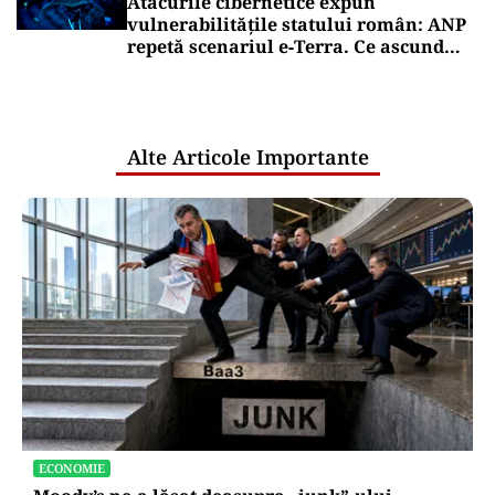
Atacurile cibernetice expun
vulnerabilitățile statului român: ANP
repetă scenariul e‑Terra. Ce ascund
comunicările oficiale și cine răspunde
pentru mentenanța IT a instituțiilor
publice
Alte Articole Importante
ECONOMIE