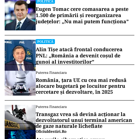
POLITICĂ
Eugen Tomac cere comasarea a peste
1.500 de primării și reorganizarea
județelor: „Nu mai putem funcționa”
POLITICĂ
Alin Tișe atacă frontal conducerea
PNL: „România a devenit coșul de
gunoi al investitorilor”
Puterea Financiara
România, țara UE cu cea mai redusă
alocare bugetară pe locuitor pentru
cercetare și dezvoltare, în 2025
Puterea Financiara
Transgaz vrea să devină acționar la
dezvoltatorul unui terminal american
de gaze naturale lichefiate
Oficiuldestiri.ro