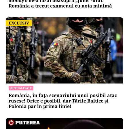
Moody’s ne-a lăsat deasupra „junk”-ului.
România a trecut examenul cu nota minimă
EXCLUSIV
EXCLUSIV
ACTUALITATE
România, în fața scenariului unui posibil atac
rusesc! Orice e posibil, dar Țările Baltice și
Polonia par în prima linie!