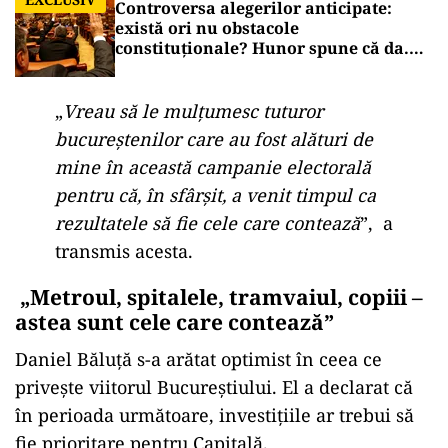
Controversa alegerilor anticipate:
există ori nu obstacole
constituționale? Hunor spune că da.
Tudorel Toader ne lămurește
„
Vreau să le mulțumesc tuturor
bucureștenilor care au fost alături de
mine în această campanie electorală
pentru că, în sfârșit, a venit timpul ca
rezultatele să fie cele care contează
”, a
transmis acesta.
„Metroul, spitalele, tramvaiul, copiii –
astea sunt cele care contează”
Daniel Băluță s-a arătat optimist în ceea ce
privește viitorul Bucureștiului. El a declarat că
în perioada următoare, investițiile ar trebui să
fie prioritare pentru Capitală.