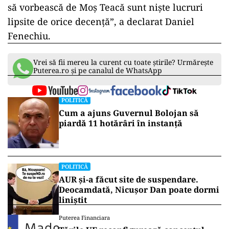
să vorbească de Moș Teacă sunt niște lucruri
lipsite de orice decență”, a declarat Daniel
Fenechiu.
Vrei să fii mereu la curent cu toate știrile? Urmărește
Puterea.ro și pe canalul de WhatsApp
POLITICĂ
Cum a ajuns Guvernul Bolojan să
piardă 11 hotărâri în instanță
POLITICĂ
AUR și-a făcut site de suspendare.
Deocamdată, Nicușor Dan poate dormi
liniștit
Puterea Financiara