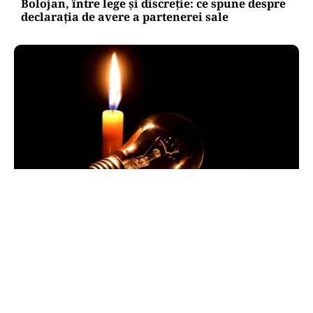
Bolojan, între lege și discreție: ce spune despre
declarația de avere a partenerei sale
POLITICĂ
Pericol de blackout? Guvernul activează
măsurile de criză și pregătește limitarea
consumului de energie