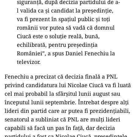
siguranţă, după decizia partidului de a-
l valida ca şi candidat la preşedinţie,
va fi prezent în spaţiul public şi toţi
românii vor putea să vadă că domnul
Ciucă este o soluţie reală, bună,
echilibrată, pentru preşedinţia
României”, a spus Daniel Fenechiu la
televizor.
Fenechiu a precizat că decizia finală a PNL
privind candidatura lui Nicolae Ciucă va fi luată
cel mai probabil la sfârșitul lunii august sau
începutul lunii septembrie. Întrebat despre alți
lideri din partid care ar putea fi prezidențiabili,
senatorul a subliniat că PNL are mulți lideri
capabili să facă un pas în față, dar decizia
partidului a fost ca Nicolae Ciucă, președintele