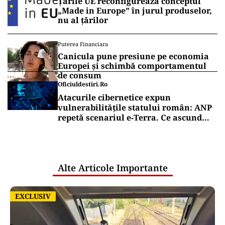
Țările UE reconfigurează conceptul
„Made in Europe” în jurul produselor,
nu al țărilor
Puterea Financiara
Canicula pune presiune pe economia
Europei și schimbă comportamentul
de consum
Oficiuldestiri.ro
Atacurile cibernetice expun
vulnerabilitățile statului român: ANP
repetă scenariul e‑Terra. Ce ascund
comunicările oficiale și cine răspunde
pentru mentenanța IT a instituțiilor
publice
Alte Articole Importante
EXCLUSIV
EXCLUSIV