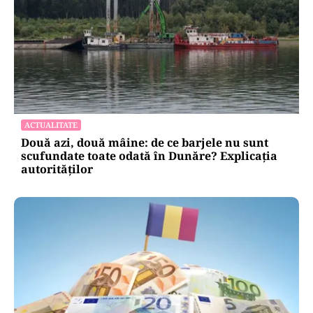
ACTUALITATE
Două azi, două mâine: de ce barjele nu sunt
scufundate toate odată în Dunăre? Explicația
autorităților