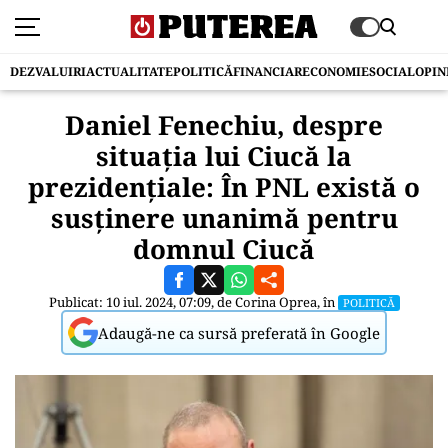
DEZVALUIRI
ACTUALITATE
POLITICĂ
FINANCIAR
ECONOMIE
SOCIAL
OPIN
Daniel Fenechiu, despre
situația lui Ciucă la
prezidențiale: În PNL există o
susţinere unanimă pentru
domnul Ciucă
Publicat: 10 iul. 2024, 07:09, de
Corina Oprea
, în
POLITICĂ
Adaugă-ne ca sursă preferată în Google