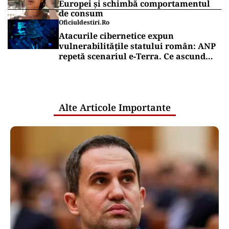
Europei și schimbă comportamentul
de consum
Oficiuldestiri.ro
Atacurile cibernetice expun
vulnerabilitățile statului român: ANP
repetă scenariul e‑Terra. Ce ascund
comunicările oficiale și cine răspunde
pentru mentenanța IT a instituțiilor
publice
Alte Articole Importante