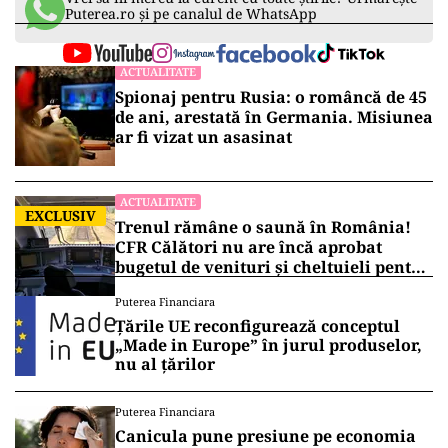
Puterea.ro și pe canalul de WhatsApp
ACTUALITATE
Spionaj pentru Rusia: o româncă de 45
de ani, arestată în Germania. Misiunea
ar fi vizat un asasinat
ACTUALITATE
EXCLUSIV
Trenul rămâne o saună în România!
CFR Călători nu are încă aprobat
bugetul de venituri și cheltuieli pentru
2026
Puterea Financiara
Țările UE reconfigurează conceptul
„Made in Europe” în jurul produselor,
nu al țărilor
Puterea Financiara
Canicula pune presiune pe economia