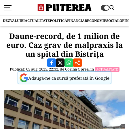
DEZVALUIRI
ACTUALITATE
POLITICĂ
FINANCIAR
ECONOMIE
SOCIAL
OPIN
Daune-record, de 1 milion de
euro. Caz grav de malpraxis la
un spital din Bistrița
Publicat: 05 aug. 2025, 22:32, de
Corina Oprea
, în
ACTUALITATE
Adaugă-ne ca sursă preferată în Google