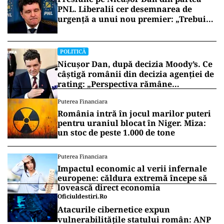
PNL. Liberalii cer desemnarea de
urgență a unui nou premier: „Trebuie
să iasă fum alb de la Cotroceni!”
POLITICĂ
Nicușor Dan, după decizia Moody’s. Ce
câștigă românii din decizia agenției de
rating: „Perspectiva rămâne
rezervată”
Puterea Financiara
România intră în jocul marilor puteri
pentru uraniul blocat în Niger. Miza:
un stoc de peste 1.000 de tone
Puterea Financiara
Impactul economic al verii infernale
europene: căldura extremă începe să
lovească direct economia
Oficiuldestiri.ro
Atacurile cibernetice expun
vulnerabilitățile statului român: ANP