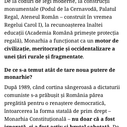
De la coduri de legi moderne, la construcții
monumentale (Podul de la Cernavodă, Palatul
Regal, Ateneul Român – construit în vremea
Regelui Carol I), la recunoașterea înaltei
educații (Academia Română primește protecția
regală), Monarhia a funcționat ca un
motor de
civilizație, meritocrație și occidentalizare a
unei țări rurale și fragmentate
.
De ce s-a temut atât de tare noua putere de
monarhie?
După 1989, când cortina sângeroasă a dictaturii
comuniste s-a prăbușit și România părea
pregătită pentru o renaștere democratică,
întoarcerea la forma statală de prim drept –
Monarhia Constituțională –
nu doar că a fost
ignorată, ci a fost activ și brutal sabotată
. De