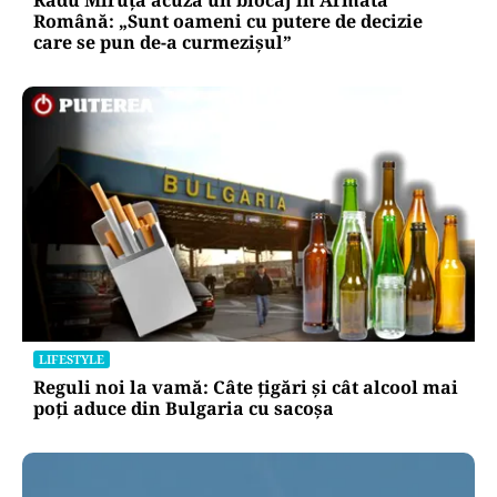
Radu Miruță acuză un blocaj în Armata
Română: „Sunt oameni cu putere de decizie
care se pun de-a curmezișul”
LIFESTYLE
Reguli noi la vamă: Câte țigări și cât alcool mai
poți aduce din Bulgaria cu sacoșa