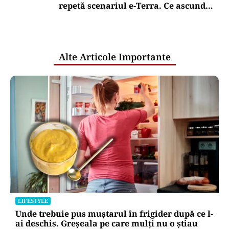
repetă scenariul e‑Terra. Ce ascund
comunicările oficiale și cine răspunde
pentru mentenanța IT a instituțiilor
publice
Alte Articole Importante
LIFESTYLE
Unde trebuie pus muștarul în frigider după ce l-
ai deschis. Greșeala pe care mulți nu o știau