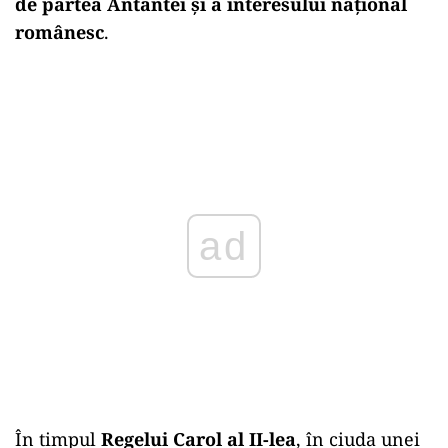
de partea Antantei și a interesului național
românesc
.
ad
În timpul
Regelui Carol al II-lea
, în ciuda unei