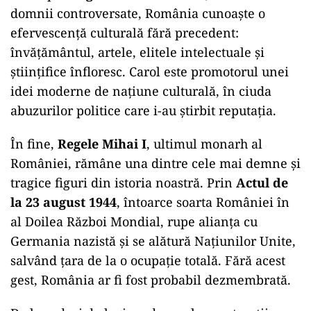
domnii controversate, România cunoaște o
efervescență culturală fără precedent:
învățământul, artele, elitele intelectuale și
științifice înfloresc. Carol este promotorul unei
idei moderne de națiune culturală, în ciuda
abuzurilor politice care i-au știrbit reputația.
În fine,
Regele Mihai I
, ultimul monarh al
României, rămâne una dintre cele mai demne și
tragice figuri din istoria noastră. Prin
Actul de
la 23 august 1944
, întoarce soarta României în
al Doilea Război Mondial, rupe alianța cu
Germania nazistă și se alătură Națiunilor Unite,
salvând țara de la o ocupație totală. Fără acest
gest, România ar fi fost probabil dezmembrată.