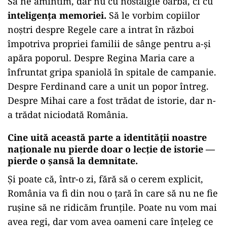
Să ne amintim, dar nu cu nostalgie oarbă, ci cu
inteligența memoriei.
Să le vorbim copiilor
noștri despre Regele care a intrat în război
împotriva propriei familii de sânge pentru a-și
apăra poporul. Despre Regina Maria care a
înfruntat gripa spaniolă în spitale de campanie.
Despre Ferdinand care a unit un popor întreg.
Despre Mihai care a fost trădat de istorie, dar n-
a trădat niciodată România.
Cine uită această parte a identității noastre
naționale nu pierde doar o lecție de istorie —
pierde o șansă la demnitate.
Și poate că, într-o zi, fără să o cerem explicit,
România va fi din nou o țară în care să nu ne fie
rușine să ne ridicăm frunțile. Poate nu vom mai
avea regi, dar vom avea oameni care înțeleg ce