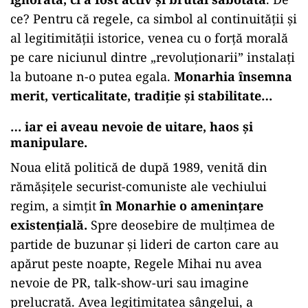
ce? Pentru că regele, ca simbol al continuității și
al legitimității istorice, venea cu o forță morală
pe care niciunul dintre „revoluționarii” instalați
la butoane n-o putea egala.
Monarhia însemna
merit, verticalitate, tradiție și stabilitate…
… iar ei aveau nevoie de uitare, haos și
manipulare.
Noua elită politică de după 1989, venită din
rămășițele securist-comuniste ale vechiului
regim, a simțit
în Monarhie o amenințare
existențială.
Spre deosebire de mulțimea de
partide de buzunar și lideri de carton care au
apărut peste noapte, Regele Mihai nu avea
nevoie de PR, talk-show-uri sau imagine
prelucrată. Avea legitimitatea sângelui, a