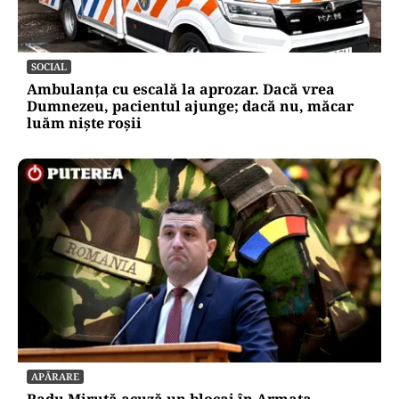
SOCIAL
Ambulanța cu escală la aprozar. Dacă vrea
Dumnezeu, pacientul ajunge; dacă nu, măcar
luăm niște roșii
APĂRARE