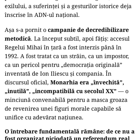
exilului, a suferinței și a gesturilor istorice deja
înscrise în ADN-ul național.
Așa s-a pornit o
campanie de decredibilizare
metodică
. La început subtil, apoi fățiș: accesul
Regelui Mihai în țară a fost interzis până în
1992. A fost tratat ca un străin, ca un impostor,
ca un pericol pentru „democrația originală”
inventată de Ion Iliescu și compania. În
discursul oficial,
Monarhia era „învechită”,
„inutilă”, „incompatibilă cu secolul XX”
— o
minciună convenabilă pentru a masca groaza
de revenirea unei figuri morale capabile să
unifice cu adevărat națiunea.
O întrebare fundamentală rămâne: de ce nu a
fost organizat niciodată un referendum real