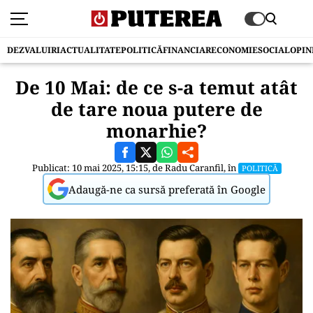
DEZVALUIRI
ACTUALITATE
POLITICĂ
FINANCIAR
ECONOMIE
SOCIAL
OPIN
De 10 Mai: de ce s-a temut atât
de tare noua putere de
monarhie?
Publicat: 10 mai 2025, 15:15, de
Radu Caranfil
, în
POLITICĂ
Adaugă-ne ca sursă preferată în Google