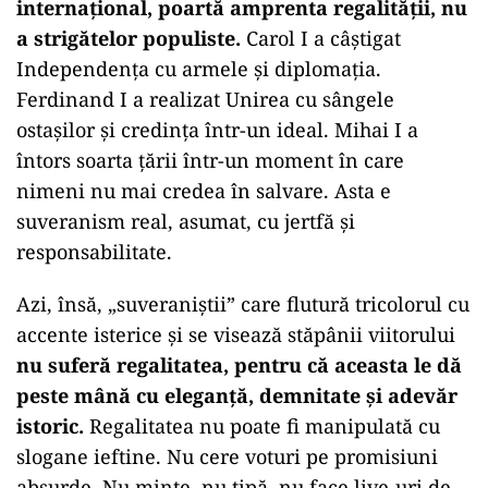
internațional, poartă amprenta regalității, nu
a strigătelor populiste.
Carol I a câștigat
Independența cu armele și diplomația.
Ferdinand I a realizat Unirea cu sângele
ostașilor și credința într-un ideal. Mihai I a
întors soarta țării într-un moment în care
nimeni nu mai credea în salvare. Asta e
suveranism real, asumat, cu jertfă și
responsabilitate.
Azi, însă, „suveraniștii” care flutură tricolorul cu
accente isterice și se visează stăpânii viitorului
nu suferă regalitatea, pentru că aceasta le dă
peste mână cu eleganță, demnitate și adevăr
istoric.
Regalitatea nu poate fi manipulată cu
slogane ieftine. Nu cere voturi pe promisiuni
absurde. Nu minte, nu țipă, nu face live-uri de