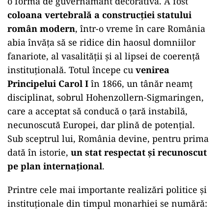
o formă de guvernământ decorativă. A fost
coloana vertebrală a construcției statului
român modern
, într-o vreme în care România
abia învăța să se ridice din haosul domniilor
fanariote, al vasalității și al lipsei de coerență
instituțională. Totul începe cu
venirea
Principelui Carol I
în 1866, un tânăr neamț
disciplinat, sobrul Hohenzollern-Sigmaringen,
care a acceptat să conducă o țară instabilă,
necunoscută Europei, dar plină de potențial.
Sub sceptrul lui, România devine, pentru prima
dată în istorie,
un stat respectat și recunoscut
pe plan internațional
.
Printre cele mai importante realizări politice și
instituționale din timpul monarhiei se numără: