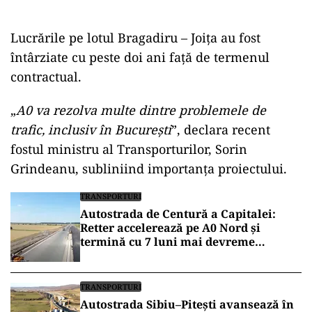
Lucrările pe lotul Bragadiru – Joița au fost
întârziate cu peste doi ani față de termenul
contractual.
„
A0 va rezolva multe dintre problemele de
trafic, inclusiv în București
”, declara recent
fostul ministru al Transporturilor, Sorin
Grindeanu, subliniind importanța proiectului.
TRANSPORTURI
Autostrada de Centură a Capitalei:
Retter accelerează pe A0 Nord și
termină cu 7 luni mai devreme
(VIDEO)
TRANSPORTURI
Autostrada Sibiu–Pitești avansează în