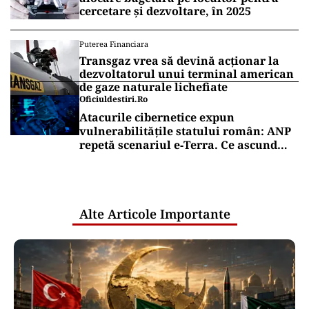
cercetare și dezvoltare, în 2025
Puterea Financiara
Transgaz vrea să devină acționar la
dezvoltatorul unui terminal american
de gaze naturale lichefiate
Oficiuldestiri.ro
Atacurile cibernetice expun
vulnerabilitățile statului român: ANP
repetă scenariul e‑Terra. Ce ascund
comunicările oficiale și cine răspunde
pentru mentenanța IT a instituțiilor
publice
Alte Articole Importante