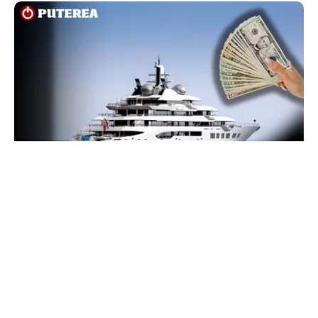
INTERNAȚIONAL
Megayahtul Amadea, confiscat de americani de
la un oligarh rus, a fost scos la vânzare. Noul
proprietar a scos din conturi 187 de milioane de
dolari
TOS
Politica Cookies
Protecția Datelor Personale
Despre Noi
Publicitate
Echipa