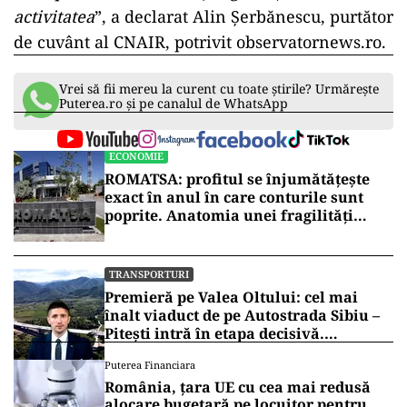
activitatea
”, a declarat Alin Șerbănescu, purtător
de cuvânt al CNAIR, potrivit observatornews.ro.
Vrei să fii mereu la curent cu toate știrile? Urmărește
Puterea.ro și pe canalul de WhatsApp
ECONOMIE
ROMATSA: profitul se înjumătățește
exact în anul în care conturile sunt
poprite. Anatomia unei fragilități
anunțate
TRANSPORTURI
Premieră pe Valea Oltului: cel mai
înalt viaduct de pe Autostrada Sibiu –
Pitești intră în etapa decisivă.
Secretarul de stat Horațiu Cosma
Puterea Financiara
anunță unde s-a ajuns cu lucrările
România, țara UE cu cea mai redusă
(VIDEO)
alocare bugetară pe locuitor pentru