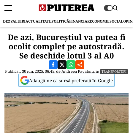
DEZVALUIRI
ACTUALITATE
POLITICĂ
FINANCIAR
ECONOMIE
SOCIAL
OPIN
De azi, Bucureștiul va putea fi
ocolit complet pe autostradă.
Se deschide lotul 3 al A0
Publicat: 30 iun. 2025, 06:45, de
Andreea Pavaloiu
, în
TRANSPORTURI
Adaugă-ne ca sursă preferată în Google