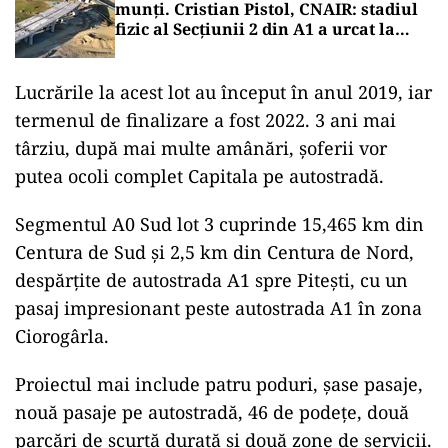
munți. Cristian Pistol, CNAIR: stadiul
fizic al Secțiunii 2 din A1 a urcat la
11,63%
Lucrările la acest lot au început în anul 2019, iar
termenul de finalizare a fost 2022. 3 ani mai
târziu, după mai multe amânări, șoferii vor
putea ocoli complet Capitala pe autostradă.
Segmentul A0 Sud lot 3 cuprinde 15,465 km din
Centura de Sud și 2,5 km din Centura de Nord,
despărțite de autostrada A1 spre Pitești, cu un
pasaj impresionant peste autostrada A1 în zona
Ciorogârla.
Proiectul mai include patru poduri, șase pasaje,
nouă pasaje pe autostradă, 46 de podețe, două
parcări de scurtă durată și două zone de servicii.