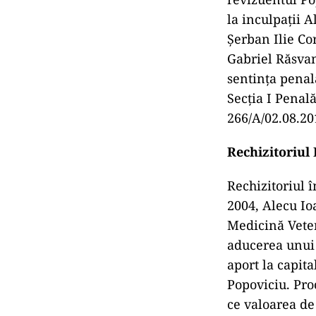
la inculpații 
Șerban Ilie Co
Gabriel Răsvan
sentința penal
Secția I Penală
266/A/02.08.201
Rechizitoriul 
Rechizitoriul î
2004, Alecu Io
Medicină Veter
aducerea unui 
aport la capit
Popoviciu. Pro
ce valoarea de