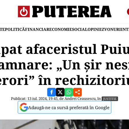
TE
POLITICĂ
FINANCIAR
ECONOMIE
SOCIAL
OPINII
ZVONURI
IN
ăpat afaceristul Pui
amnare: „Un șir nesf
erori” în rechizitori
Publicat: 13 iul. 2024, 19:45, de
Andrei Ceausescu
, în
JUSTITIE
Adaugă-ne ca sursă preferată în Google