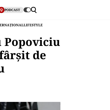
PODCAST
TERNAȚIONAL
LIFESTYLE
u Popoviciu
ârșit de
u