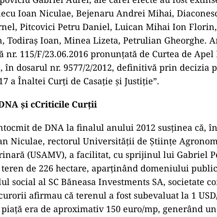
Alecu Ioan Niculae, Bejenaru Andrei Mihai, Diacones
rnel, Pitcovici Petru Daniel, Luican Mihai Ion Florin
, Todiraș Ioan, Minea Lizeta, Petrulian Gheorghe. 
ă nr. 115/F/23.06.2016 pronunțată de Curtea de Apel 
, în dosarul nr. 9577/2/2012, definitivă prin decizia 
7 a Înaltei Curți de Casație și Justiție”.
DNA și cCriticile Curții
ntocmit de DNA la finalul anului 2012 susținea că, în
an Niculae, rectorul Universității de Științe Agronom
inară (USAMV), a facilitat, cu sprijinul lui Gabriel P
teren de 226 hectare, aparținând domeniului public a
alul social al SC Băneasa Investments SA, societate co
curorii afirmau că terenul a fost subevaluat la 1 US
 piață era de aproximativ 150 euro/mp, generând un