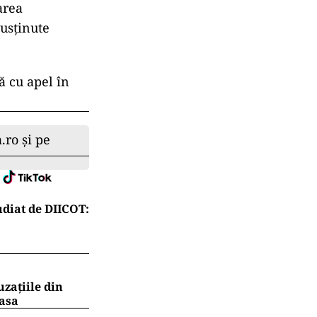
area
usținute
ă cu apel în
.ro și pe
diat de DIICOT:
uzațiile din
masa