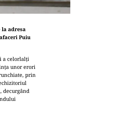
e la adresa
afaceri Puiu
 a celorlalți
ința unor erori
runchiate, prin
echizitoriul
ic, decurgând
ondului