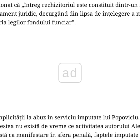
nat că „întreg rechizitoriul este constituit dintr-un 
nament juridic, decurgând din lipsa de înțelegere a
ia legilor fondului funciar”.
ad
plicității la abuz în serviciu imputate lui Popoviciu
cestea nu există de vreme ce activitatea autorului Al
stă ca manifestare în sfera penală, faptele imputate 