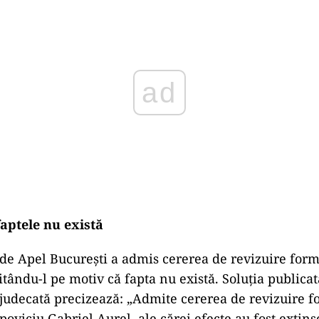
faptele nu există
 de Apel București a admis cererea de revizuire for
itându-l pe motiv că fapta nu există. Soluția publicat
 judecată precizează: „Admite cererea de revizuire 
oviciu Gabriel Aurel, ale cărei efecte au fost extinse