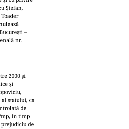
cu Ștefan,
, Toader
Anulează
București –
penală nr.
tre 2000 și
ice și
opoviciu,
l statului, ca
ntrolată de
D/mp, în timp
 prejudiciu de