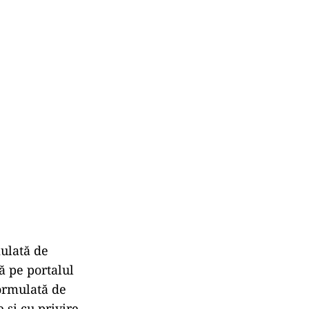
mulată de
ă pe portalul
formulată de
 și cu privire