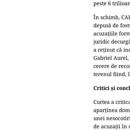
peste 6 trilioa
În schimb, CAB
depusă de fost
acuzațiile for
juridic decurgâ
a reținut că in
Gabriel Aurel, 
cerere de recon
terenul fiind, 
Critici și conc
Curtea a critic
aparținea dome
unei nesocotir
de acuzații în 