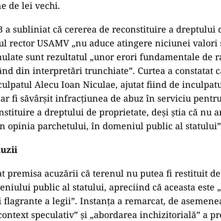
ne de lei vechi.
 a subliniat că cererea de reconstituire a dreptului 
ul rector USAMV „nu aduce atingere niciunei valori s
mulate sunt rezultatul „unor erori fundamentale de 
nd din interpretări trunchiate”. Curtea a constatat c
culpatul Alecu Ioan Niculae, ajutat fiind de inculpat
ar fi săvârșit infracțiunea de abuz în serviciu pentr
stituire a dreptului de proprietate, deși știa că nu a
în opinia parchetului, în domeniul public al statului”
luzii
at premisa acuzării că terenul nu putea fi restituit d
niului public al statului, apreciind că aceasta este „
i flagrante a legii”. Instanța a remarcat, de asemen
context speculativ” și „abordarea inchizitorială” a pr