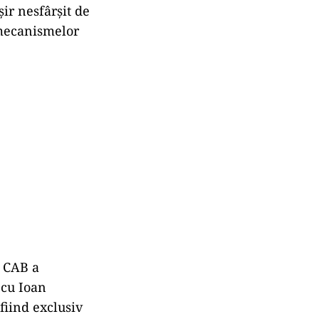
șir nesfârșit de
 mecanismelor
, CAB a
ecu Ioan
fiind exclusiv