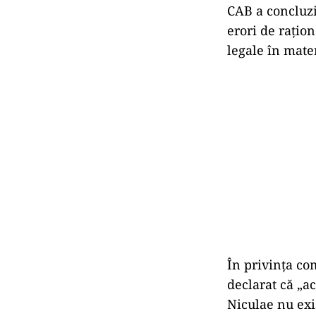
CAB a concluzio
erori de rațio
legale în mater
În privința com
declarat că „a
Niculae nu exi