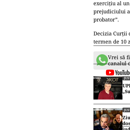
exercițiu al un
prejudiciului 
probator”.
Decizia Curții 
termen de 10 z
Vrei să f
canalul
JUS
UPD
„Su
JUS
Ziu
dos
jud