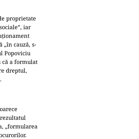
de proprietate
ociale”, iar
raționament
ă „în cauză, s-
ul Popoviciu
u că a formulat
re dreptul,
.
eoarece
rezultatul
ea, „formularea
ocurorilor.