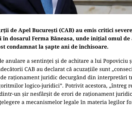
rții de Apel București (CAB) au emis critici sever
ui în dosarul Ferma Băneasa, unde inițial omul de 
ost condamnat la șapte ani de închisoare.
de anulare a sentinței și de achitare a lui Popoviciu și
judecătorii CAB au declarat că acuzațiile sunt „consec
e raționament juridic decurgând din interpretări t
oritmilor logico-juridici”. Potrivit acestora, „întreg r
 dintr-un șir nesfârșit de erori de raționament jurid
nțelegere a mecanismelor legale în materia legilor f
Play