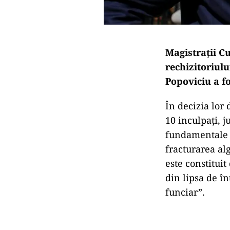
Magistrații Cu
rechizitoriul
Popoviciu a f
În decizia lor 
10 inculpați, 
fundamentale d
fracturarea alg
este constituit
din lipsa de î
funciar”.