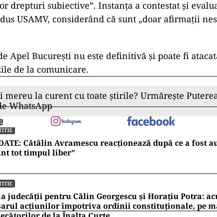
or drepturi subiective”. Instanța a contestat și evalu
adus USAMV, considerând că sunt „doar afirmații nes
de Apel București nu este definitivă și poate fi atacat
ile de la comunicare.
ii mereu la curent cu toate știrile? Urmărește Puterea
 de WhatsApp
TITIE
ATE: Cătălin Avramescu reacționează după ce a fost au
nt tot timpul liber”
TITIE
a judecății pentru Călin Georgescu și Horațiu Potra: ac
arul acțiunilor împotriva ordinii constituționale, pe 
ecătorilor de la Înalta Curte