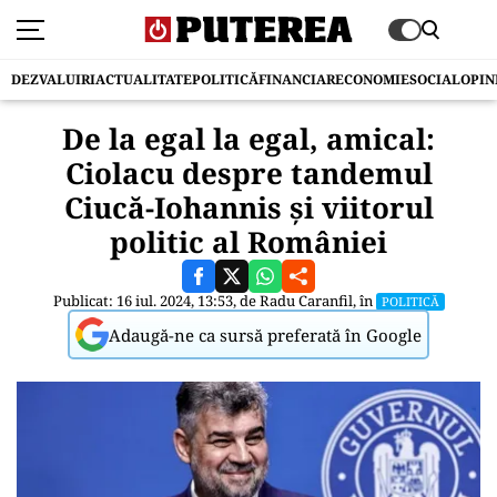
DEZVALUIRI
ACTUALITATE
POLITICĂ
FINANCIAR
ECONOMIE
SOCIAL
OPIN
De la egal la egal, amical:
Ciolacu despre tandemul
Ciucă-Iohannis și viitorul
politic al României
Publicat: 16 iul. 2024, 13:53, de
Radu Caranfil
, în
POLITICĂ
Adaugă-ne ca sursă preferată în Google