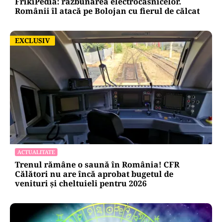
FrikiPedia: răzbunarea electrocasnicelor.
Românii îl atacă pe Bolojan cu fierul de călcat
EXCLUSIV
EXCLUSIV
ACTUALITATE
Trenul rămâne o saună în România! CFR
Călători nu are încă aprobat bugetul de
venituri și cheltuieli pentru 2026