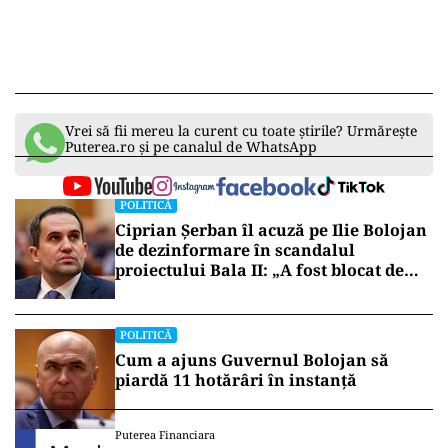
Vrei să fii mereu la curent cu toate știrile? Urmărește
Puterea.ro și pe canalul de WhatsApp
POLITICĂ
Ciprian Șerban îl acuză pe Ilie Bolojan
de dezinformare în scandalul
proiectului Bala II: „A fost blocat de
Comisia Europeană, nu abandonat”
POLITICĂ
Cum a ajuns Guvernul Bolojan să
piardă 11 hotărâri în instanță
Puterea Financiara