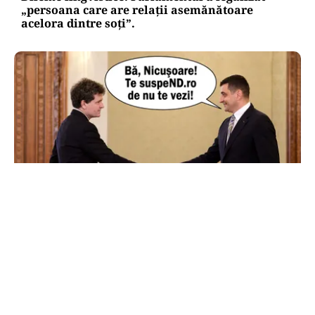
„persoana care are relații asemănătoare
acelora dintre soți”.
POLITICĂ
AUR și-a făcut site de suspendare. Deocamdată,
Nicușor Dan poate dormi liniștit
TOS
Politica Cookies
Protecția Datelor Personale