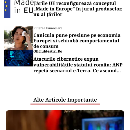
Țările UE reconfigurează conceptul
„Made in Europe” în jurul produselor,
nu al țărilor
Puterea Financiara
Canicula pune presiune pe economia
Europei și schimbă comportamentul
de consum
Oficiuldestiri.ro
Atacurile cibernetice expun
vulnerabilitățile statului român: ANP
repetă scenariul e‑Terra. Ce ascund
comunicările oficiale și cine răspunde
pentru mentenanța IT a instituțiilor
publice
Alte Articole Importante