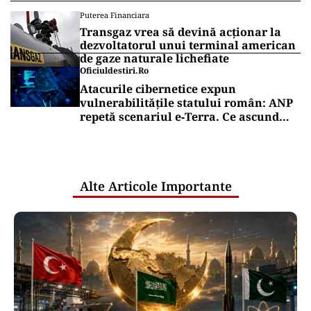
Puterea Financiara
Transgaz vrea să devină acționar la
dezvoltatorul unui terminal american
de gaze naturale lichefiate
Oficiuldestiri.ro
Atacurile cibernetice expun
vulnerabilitățile statului român: ANP
repetă scenariul e‑Terra. Ce ascund
comunicările oficiale și cine răspunde
pentru mentenanța IT a instituțiilor
publice
Alte Articole Importante