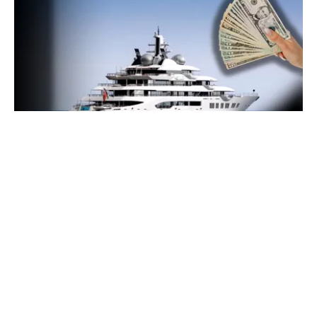
INTERNAȚIONAL
Megayahtul Amadea, confiscat de americani de
la un oligarh rus, a fost scos la vânzare. Noul
proprietar a scos din conturi 187 de milioane de
dolari
TOS
Politica Cookies
Protecția Datelor Personale
Despre Noi
Publicitate
Echipa
© 2026, toate drepturile rezervate puterea.ro