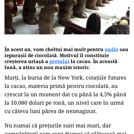
În acest an, vom cheltui mai mult pentru
ouăle
sau
iepurașii de ciocolată. Motivul îl constituie
creșterea uriașă a
prețului
la cacao. În această
lună, a atins un nou maxim istoric.
Marţi, la bursa de la New York, cotaţiile futures
la cacao, materia primă pentru ciocolată, au
crescut la un moment dat cu până la 4,5% până
la 10.080 dolari pe tonă, un nivel care în urmă
cu câteva luni părea de neimaginat.
Nu numai că prețurile sunt mai mari, dar
cumpărătorii care sunt dispuși să plătească mai