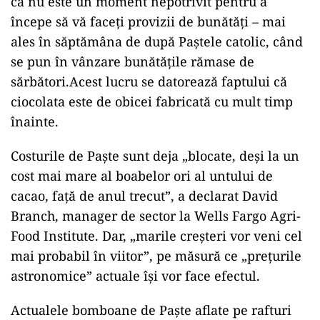
că nu este un moment nepotrivit pentru a
începe să vă faceți provizii de bunătăți – mai
ales în săptămâna de după Paștele catolic, când
se pun în vânzare bunătățile rămase de
sărbători.Acest lucru se datorează faptului că
ciocolata este de obicei fabricată cu mult timp
înainte.
Costurile de Paște sunt deja „blocate, deși la un
cost mai mare al boabelor ori al untului de
cacao, față de anul trecut”, a declarat David
Branch, manager de sector la Wells Fargo Agri-
Food Institute. Dar, „marile creșteri vor veni cel
mai probabil în viitor”, pe măsură ce „prețurile
astronomice” actuale își vor face efectul.
Actualele bomboane de Paște aflate pe rafturi