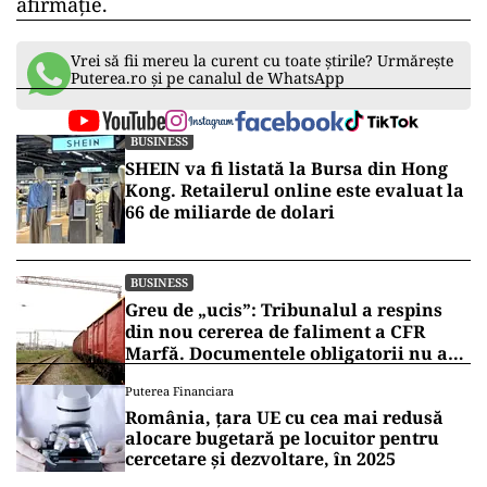
afirmație.
Vrei să fii mereu la curent cu toate știrile? Urmărește
Puterea.ro și pe canalul de WhatsApp
BUSINESS
SHEIN va fi listată la Bursa din Hong
Kong. Retailerul online este evaluat la
66 de miliarde de dolari
BUSINESS
Greu de „ucis”: Tribunalul a respins
din nou cererea de faliment a CFR
Marfă. Documentele obligatorii nu au
fost depuse
Puterea Financiara
România, țara UE cu cea mai redusă
alocare bugetară pe locuitor pentru
cercetare și dezvoltare, în 2025