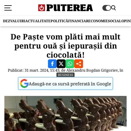
DEZVALUIRI
ACTUALITATE
POLITICĂ
FINANCIAR
ECONOMIE
SOCIAL
OPIN
De Paște vom plăti mai mult
pentru ouă și iepurașii din
ciocolată!
Publicat: 31 mart. 2024, 15:43, de
Alexandru Bogdan Grigoriev
, în
BUSINESS
Adaugă-ne ca sursă preferată în Google