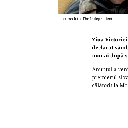
sursa foto: The Independent
Ziua Victorie
declarat sâmb
numai după s
Anunțul a veni
premierul slov
călătorit la M