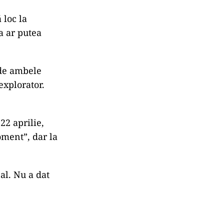
 loc la
a ar putea
 de ambele
explorator.
22 aprilie,
oment”, dar la
al. Nu a dat