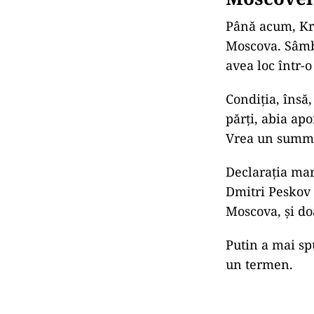
Până acum, Kre
Moscova. Sâmbă
avea loc într-o 
Condiția, însă
părți, abia apo
Vrea un summi
Declarația marc
Dmitri Peskov 
Moscova, și do
Putin a mai sp
un termen.