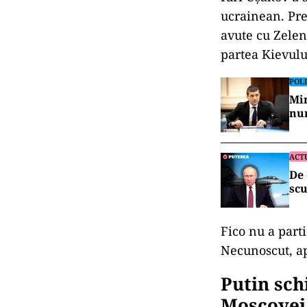
ucrainean. Prem
avute cu Zelen
partea Kievulu
POLI
Min
num
ACT
De 
scu
Fico nu a part
Necunoscut, apo
Putin sch
Moscovei