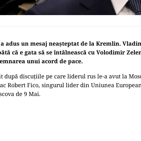
i a adus un mesaj neașteptat de la Kremlin. Vladim
ătă că e gata să se întâlnească cu Volodimir Zelen
emnarea unui acord de pace.
t după discuțiile pe care liderul rus le-a avut la Mo
ac Robert Fico, singurul lider din Uniunea European
oscova de 9 Mai.
Play