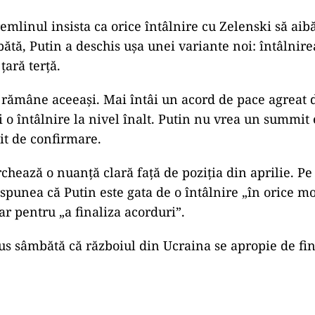
mlinul insista ca orice întâlnire cu Zelenski să aibă
tă, Putin a deschis ușa unei variante noi: întâlnire
țară terță.
, rămâne aceeași. Mai întâi un acord de pace agreat
i o întâlnire la nivel înalt. Putin nu vrea un summit 
t de confirmare.
hează o nuanță clară față de poziția din aprilie. Pe 
spunea că Putin este gata de o întâlnire „în orice m
ar pentru „a finaliza acorduri”.
us sâmbătă că războiul din Ucraina se apropie de fin