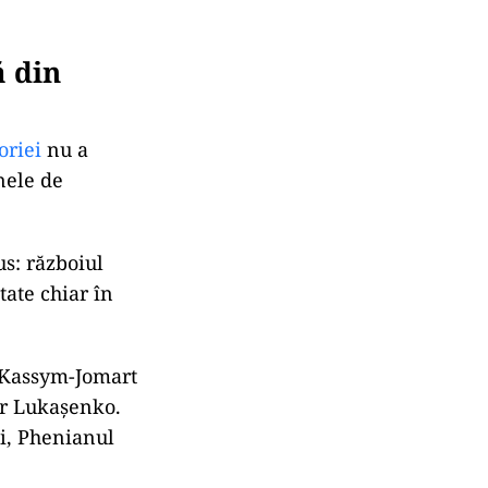
ă din
oriei
nu a
nele de
us: războiul
tate chiar în
h Kassym-Jomart
dr Lukașenko.
ni, Phenianul