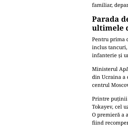
familiar, depa
Parada de
ultimele 
Pentru prima d
inclus tancuri
infanterie și 
Ministerul Apă
din Ucraina a c
centrul Moscov
Printre puțini
Tokayev, cel u
O premieră a a
fiind recompen