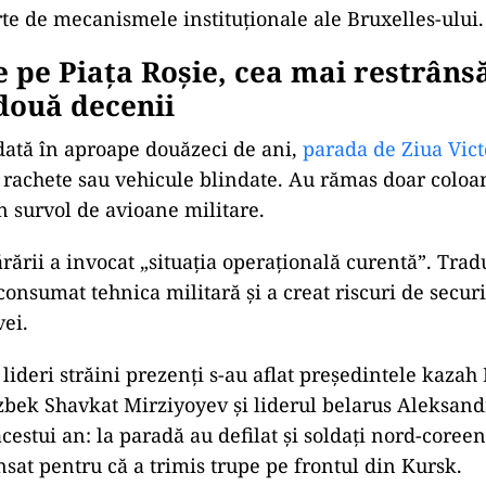
rte de mecanismele instituționale ale Bruxelles-ului.
 pe Piața Roșie, cea mai restrâns
două decenii
ată în aproape douăzeci de ani,
parada de Ziua Vict
, rachete sau vehicule blindate. Au rămas doar coloa
un survol de avioane militare.
rării a invocat „situația operațională curentă”. Trad
onsumat tehnica militară și a creat riscuri de securi
ei.
i lideri străini prezenți s-au aflat președintele kaza
zbek Shavkat Mirziyoyev și liderul belarus Aleksan
cestui an: la paradă au defilat și soldați nord-coree
sat pentru că a trimis trupe pe frontul din Kursk.