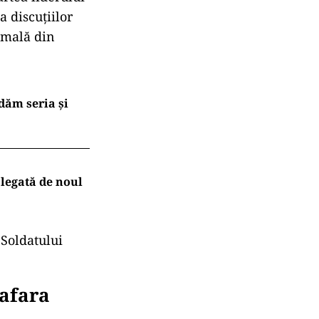
a discuțiilor
rmală din
dăm seria și
legată de noul
 Soldatului
 afara