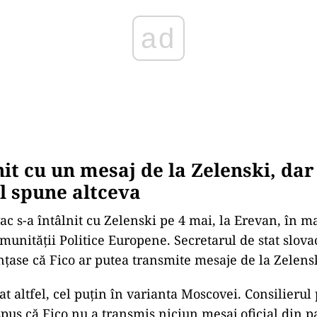
nit cu un mesaj de la Zelenski, dar
l spune altceva
ac s-a întâlnit cu Zelenski pe 4 mai, la Erevan, în m
unității Politice Europene. Secretarul de stat slova
ase că Fico ar putea transmite mesaje de la Zelensk
at altfel, cel puțin în varianta Moscovei. Consilierul
spus că Fico nu a transmis niciun mesaj oficial din p