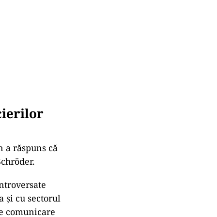
ierilor
in a răspuns că
Schröder.
ntroversate
a și cu sectorul
 de comunicare