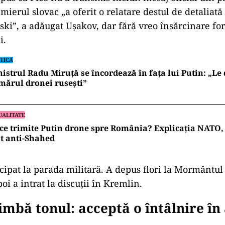
ierul slovac „a oferit o relatare destul de detaliată 
ski”, a adăugat Ușakov, dar fără vreo însărcinare fo
i.
TICĂ
istrul Radu Miruță se încordează în fața lui Putin: „Le 
ărul dronei rusești”
UALITATE
ce trimite Putin drone spre România? Explicația NATO, 
t anti-Shahed
icipat la parada militară. A depus flori la Mormântul
i a intrat la discuții în Kremlin.
imbă tonul: acceptă o întâlnire în