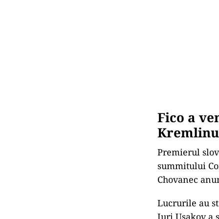
Fico a ve
Kremlinu
Premierul slov
summitului Com
Chovanec anunț
Lucrurile au st
Iuri Ușakov a 