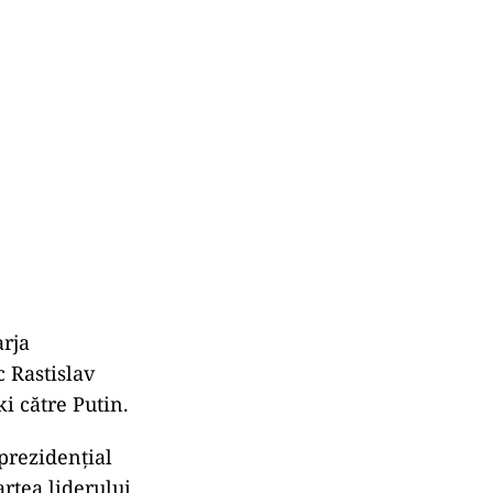
arja
c Rastislav
i către Putin.
 prezidențial
artea liderului