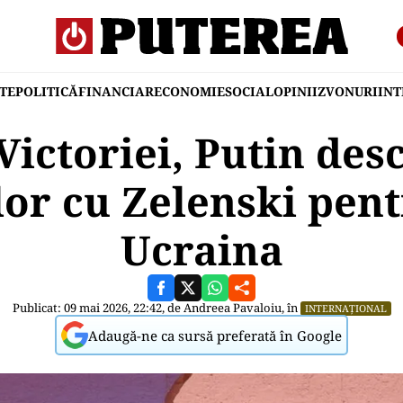
TE
POLITICĂ
FINANCIAR
ECONOMIE
SOCIAL
OPINII
ZVONURI
IN
Victoriei, Putin des
lor cu Zelenski pent
Ucraina
Publicat: 09 mai 2026, 22:42, de
Andreea Pavaloiu
, în
INTERNAȚIONAL
Adaugă-ne ca sursă preferată în Google