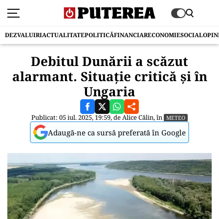
DEZVALUIRI
ACTUALITATE
POLITICĂ
FINANCIAR
ECONOMIE
SOCIAL
OPIN
Debitul Dunării a scăzut
alarmant. Situație critică și în
Ungaria
Publicat: 05 iul. 2025, 19:59, de
Alice Călin
, în
METEO
Adaugă-ne ca sursă preferată în Google