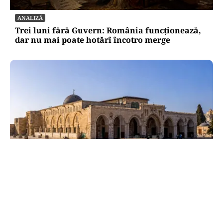
ANALIZĂ
Trei luni fără Guvern: România funcționează,
dar nu mai poate hotărî încotro merge
INTERNAȚIONAL
Al-Aqsa, fitilul Ierusalimului: o luptă pentru
câteva hectare aprinde lumea musulmană