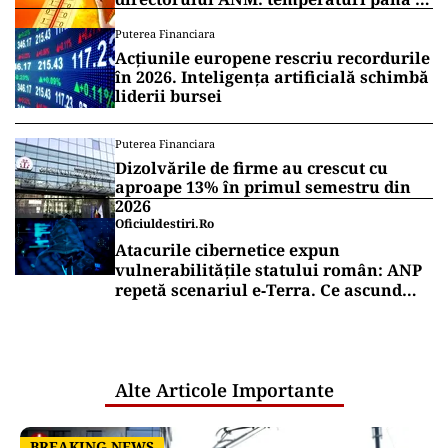
41 de grade
Puterea Financiara
Acțiunile europene rescriu recordurile
în 2026. Inteligența artificială schimbă
liderii bursei
Puterea Financiara
Dizolvările de firme au crescut cu
aproape 13% în primul semestru din
2026
Oficiuldestiri.ro
Atacurile cibernetice expun
vulnerabilitățile statului român: ANP
repetă scenariul e‑Terra. Ce ascund
comunicările oficiale și cine răspunde
pentru mentenanța IT a instituțiilor
publice
Alte Articole Importante
BREAKING NEWS
BREAKING NEWS