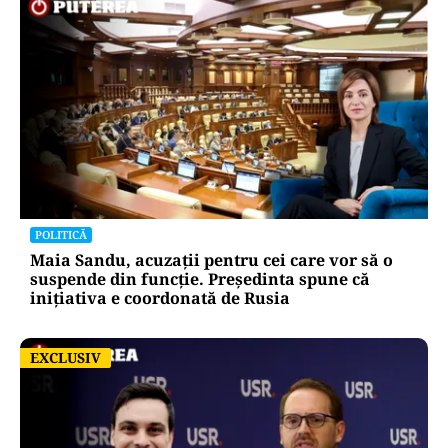
POLITICĂ
Maia Sandu, acuzații pentru cei care vor să o
suspende din funcție. Președinta spune că
inițiativa e coordonată de Rusia
EXCLUSIV
EXCLUSIV