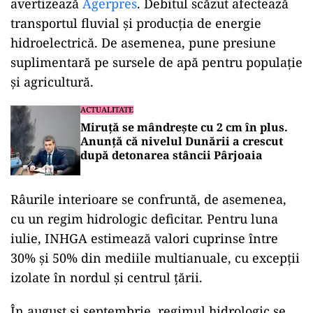
avertizează
Agerpres
. Debitul scăzut afectează
transportul fluvial și producția de energie
hidroelectrică. De asemenea, pune presiune
suplimentară pe sursele de apă pentru populație
și agricultură.
ACTUALITATE
Miruță se mândrește cu 2 cm în plus.
Anunță că nivelul Dunării a crescut
după detonarea stâncii Pârjoaia
Râurile interioare se confruntă, de asemenea,
cu un regim hidrologic deficitar. Pentru luna
iulie, INHGA estimează valori cuprinse între
30% și 50% din mediile multianuale, cu excepții
izolate în nordul și centrul țării.
În august și septembrie, regimul hidrologic se