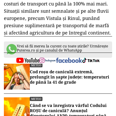
costuri de transport cu până la 100% mai mari.
Situații similare sunt semnalate și pe alte fluvii
europene, precum Vistula și Rinul, punând
presiune suplimentară pe transportul de marfă
și afectând agricultura de pe întregul continent.
Vrei să fii mereu la curent cu toate știrile? Urmărește
Puterea.ro și pe canalul de WhatsApp
METEO
Cod roșu de caniculă extremă,
prelungit în șapte județe: temperaturi
de până la 41 de grade
METEO
Când se va înregistra vârful Codului
ROȘU de caniculă? Anunțul
directorului ANM: temperaturi până la