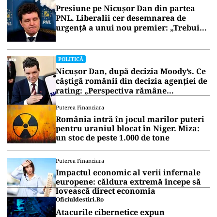
Presiune pe Nicușor Dan din partea
PNL. Liberalii cer desemnarea de
urgență a unui nou premier: „Trebuie
să iasă fum alb de la Cotroceni!”
POLITICĂ
Nicușor Dan, după decizia Moody’s. Ce
câștigă românii din decizia agenției de
rating: „Perspectiva rămâne
rezervată”
Puterea Financiara
România intră în jocul marilor puteri
pentru uraniul blocat în Niger. Miza:
un stoc de peste 1.000 de tone
Puterea Financiara
Impactul economic al verii infernale
europene: căldura extremă începe să
lovească direct economia
Oficiuldestiri.ro
Atacurile cibernetice expun