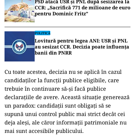
PSD atacă USR și PNL după sesizarea la
CCR: „Sacrifică 771 de milioane de euro
pentru Dominic Fritz”
POLITICĂ
Lovitură pentru legea ANI: USR și PNL
au sesizat CCR. Decizia poate influența
banii din PNRR
Cu toate acestea, decizia nu se aplică în cazul
candidaților la funcții publice eligibile, care
trebuie în continuare să-și facă publice
declarațiile de avere. Această situație generează
un paradox: candidații sunt obligați să se
supună unui control public mai strict decât cei
deja aleși, ale căror informații patrimoniale nu
mai sunt accesibile publicului.