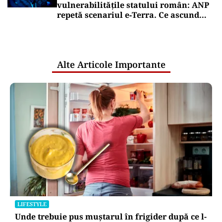
vulnerabilitățile statului român: ANP
repetă scenariul e‑Terra. Ce ascund
comunicările oficiale și cine răspunde
pentru mentenanța IT a instituțiilor
publice
Alte Articole Importante
LIFESTYLE
Unde trebuie pus muștarul în frigider după ce l-