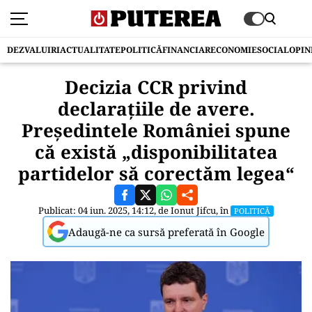
DEZVALUIRI
ACTUALITATE
POLITICĂ
FINANCIAR
ECONOMIE
SOCIAL
OPIN
Decizia CCR privind
declaraţiile de avere.
Preşedintele României spune
că există „disponibilitatea
partidelor să corectăm legea“
Publicat: 04 iun. 2025, 14:12, de
Ionut Jifcu
, în
POLITICĂ
Adaugă-ne ca sursă preferată în Google