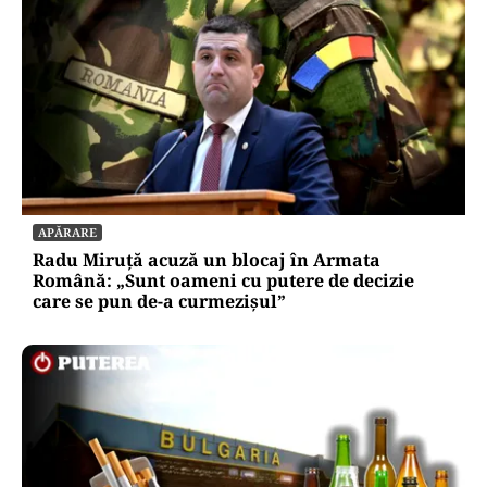
APĂRARE
Radu Miruță acuză un blocaj în Armata
Română: „Sunt oameni cu putere de decizie
care se pun de-a curmezișul”