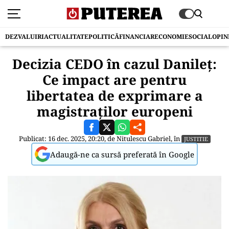
DEZVALUIRI
ACTUALITATE
POLITICĂ
FINANCIAR
ECONOMIE
SOCIAL
OPIN
Decizia CEDO în cazul Danileț:
Ce impact are pentru
libertatea de exprimare a
magistraților europeni
Publicat: 16 dec. 2025, 20:20, de
Nitulescu Gabriel
, în
JUSTITIE
Adaugă-ne ca sursă preferată în Google