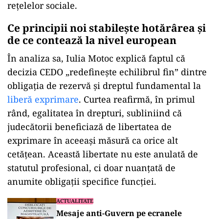
rețelelor sociale.
Ce principii noi stabilește hotărârea și
de ce contează la nivel european
În analiza sa, Iulia Motoc explică faptul că
decizia CEDO „redefinește echilibrul fin” dintre
obligația de rezervă și dreptul fundamental la
liberă exprimare
. Curtea reafirmă, în primul
rând, egalitatea în drepturi, subliniind că
judecătorii beneficiază de libertatea de
exprimare în aceeași măsură ca orice alt
cetățean. Această libertate nu este anulată de
statutul profesional, ci doar nuanțată de
anumite obligații specifice funcției.
ACTUALITATE
Mesaje anti-Guvern pe ecranele