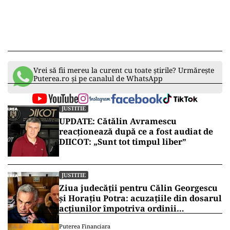
Vrei să fii mereu la curent cu toate știrile? Urmărește
Puterea.ro și pe canalul de WhatsApp
JUSTITIE
UPDATE: Cătălin Avramescu
reacționează după ce a fost audiat de
DIICOT: „Sunt tot timpul liber”
JUSTITIE
Ziua judecății pentru Călin Georgescu
și Horațiu Potra: acuzațiile din dosarul
acțiunilor împotriva ordinii
constituționale, pe masa judecătorilor
Puterea Financiara
de la Înalta Curte