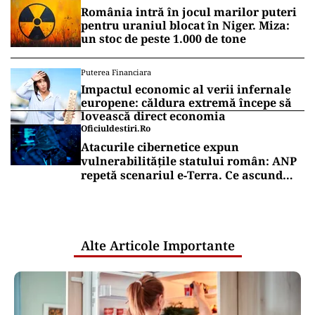
România intră în jocul marilor puteri
pentru uraniul blocat în Niger. Miza:
un stoc de peste 1.000 de tone
Puterea Financiara
Impactul economic al verii infernale
europene: căldura extremă începe să
lovească direct economia
Oficiuldestiri.ro
Atacurile cibernetice expun
vulnerabilitățile statului român: ANP
repetă scenariul e‑Terra. Ce ascund
comunicările oficiale și cine răspunde
pentru mentenanța IT a instituțiilor
publice
Alte Articole Importante