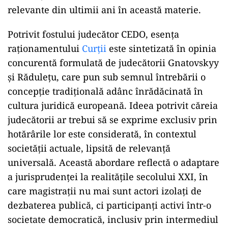
relevante din ultimii ani în această materie.
Potrivit fostului judecător CEDO, esența
raționamentului
Curții
este sintetizată în opinia
concurentă formulată de judecătorii Gnatovskyy
și Rădulețu, care pun sub semnul întrebării o
concepție tradițională adânc înrădăcinată în
cultura juridică europeană. Ideea potrivit căreia
judecătorii ar trebui să se exprime exclusiv prin
hotărârile lor este considerată, în contextul
societății actuale, lipsită de relevanță
universală. Această abordare reflectă o adaptare
a jurisprudenței la realitățile secolului XXI, în
care magistrații nu mai sunt actori izolați de
dezbaterea publică, ci participanți activi într-o
societate democratică, inclusiv prin intermediul