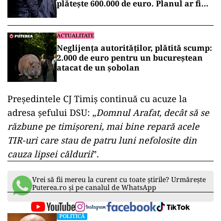
plătește 600.000 de euro. Planul ar fi
fost pregătit de doi ani
ACTUALITATE
Neglijența autorităților, plătită scump:
2.000 de euro pentru un bucureștean
atacat de un șobolan
Președintele CJ Timiș continuă cu acuze la
adresa șefului DSU: „
Domnul Arafat, decât să se
răzbune pe timișoreni, mai bine repară acele
TIR-uri care stau de patru luni nefolosite din
cauza lipsei căldurii
”.
Vrei să fii mereu la curent cu toate știrile? Urmărește
Puterea.ro și pe canalul de WhatsApp
POLITICĂ