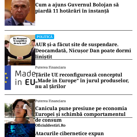
Cum a ajuns Guvernul Bolojan să
piardă 11 hotărâri în instanță
POLITICĂ
AUR și-a făcut site de suspendare.
Deocamdată, Nicușor Dan poate dormi
liniștit
Puterea Financiara
Țările UE reconfigurează conceptul
„Made in Europe” în jurul produselor,
nu al țărilor
Puterea Financiara
Canicula pune presiune pe economia
Europei și schimbă comportamentul
de consum
Oficiuldestiri.ro
Atacurile cibernetice expun