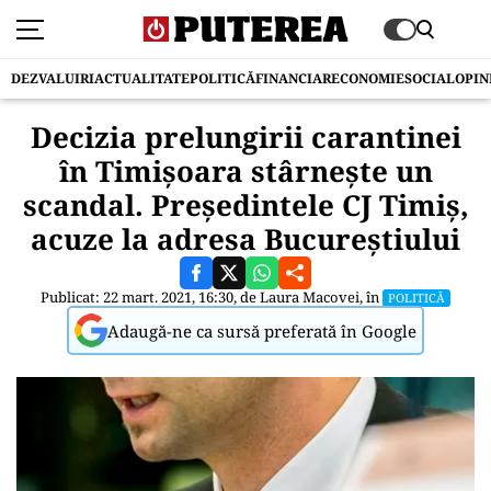
DEZVALUIRI
ACTUALITATE
POLITICĂ
FINANCIAR
ECONOMIE
SOCIAL
OPIN
Decizia prelungirii carantinei
în Timișoara stârnește un
scandal. Președintele CJ Timiș,
acuze la adresa Bucureștiului
Publicat: 22 mart. 2021, 16:30, de
Laura Macovei
, în
POLITICĂ
Adaugă-ne ca sursă preferată în Google