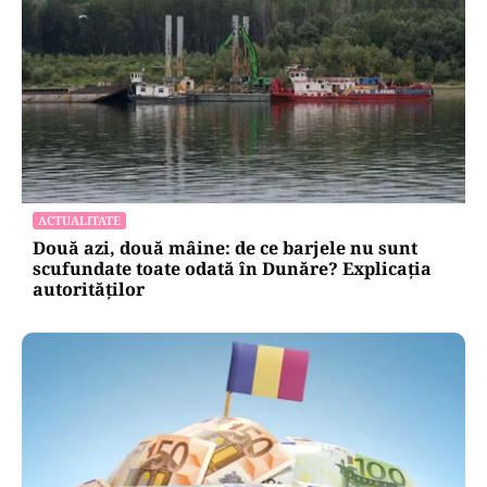
ACTUALITATE
Două azi, două mâine: de ce barjele nu sunt
scufundate toate odată în Dunăre? Explicația
autorităților