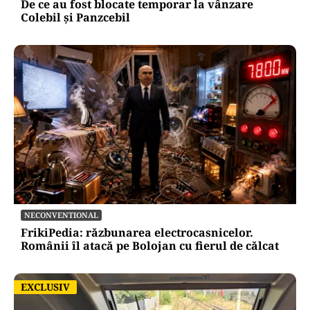
De ce au fost blocate temporar la vânzare
Colebil și Panzcebil
NECONVENTIONAL
FrikiPedia: răzbunarea electrocasnicelor.
Românii îl atacă pe Bolojan cu fierul de călcat
EXCLUSIV
EXCLUSIV