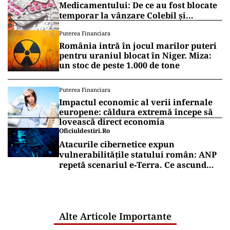
Medicamentului: De ce au fost blocate
temporar la vânzare Colebil și
Panzcebil
Puterea Financiara
România intră în jocul marilor puteri
pentru uraniul blocat în Niger. Miza:
un stoc de peste 1.000 de tone
Puterea Financiara
Impactul economic al verii infernale
europene: căldura extremă începe să
lovească direct economia
Oficiuldestiri.ro
Atacurile cibernetice expun
vulnerabilitățile statului român: ANP
repetă scenariul e‑Terra. Ce ascund
comunicările oficiale și cine răspunde
pentru mentenanța IT a instituțiilor
publice
Alte Articole Importante