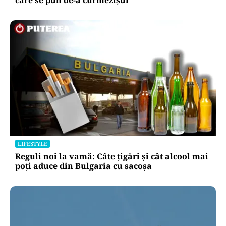
care se pun de-a curmezișul”
LIFESTYLE
Reguli noi la vamă: Câte țigări și cât alcool mai
poți aduce din Bulgaria cu sacoșa