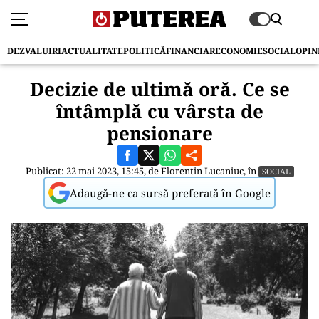
DEZVALUIRI
ACTUALITATE
POLITICĂ
FINANCIAR
ECONOMIE
SOCIAL
OPIN
Decizie de ultimă oră. Ce se
întâmplă cu vârsta de
pensionare
Publicat: 22 mai 2023, 15:45, de
Florentin Lucaniuc
, în
SOCIAL
Adaugă-ne ca sursă preferată în Google