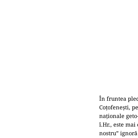
În fruntea ple
Coțofenești, pe
naționale geto-
î.Hr., este mai
nostru” ignoră