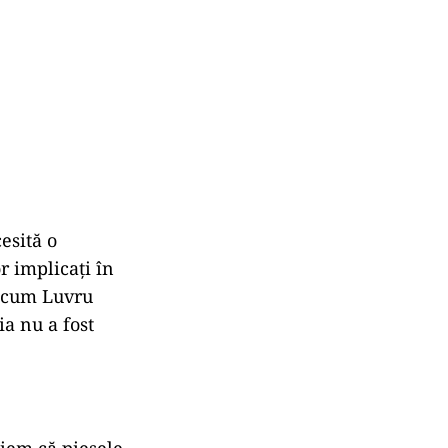
esită o
r implicați în
recum Luvru
ia nu a fost