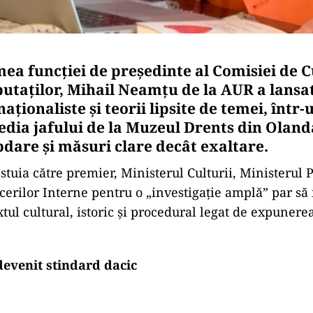
mea funcției de președinte al Comisiei de 
taților, Mihail Neamțu de la AUR a lansat
naționaliste și teorii lipsite de temei, înt
gedia jafului de la Muzeul Drents din Olan
dare și măsuri clare decât exaltare.
estuia către premier, Ministerul Culturii, Ministerul P
cerilor Interne pentru o „investigație amplă” par să
tul cultural, istoric și procedural legat de expunere
 devenit stindard dacic
Play