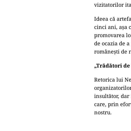
vizitatorilor i
Ideea că artef
cinci ani, așa
promovarea lor
de ocazia de a
românești de n
„Trădători de 
Retorica lui N
organizatorilor
insultător, da
care, prin efo
nostru.