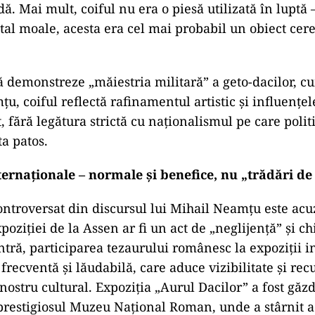
ă. Mai mult, coiful nu era o piesă utilizată în luptă –
tal moale, acesta era cel mai probabil un obiect ce
 să demonstreze „măiestria militară” a geto-dacilor, c
, coiful reflectă rafinamentul artistic și influențel
, fără legătura strictă cu naționalismul pe care politi
ta patos.
nternaționale – normale și benefice, nu „trădări d
ontroversat din discursul lui Mihail Neamțu este acu
oziției de la Assen ar fi un act de „neglijență” și ch
tră, participarea tezaurului românesc la expoziții i
 frecventă și lăudabilă, care aduce vizibilitate și re
nostru cultural. Expoziția „Aurul Dacilor” a fost găzd
 prestigiosul Muzeu Național Roman, unde a stârnit 