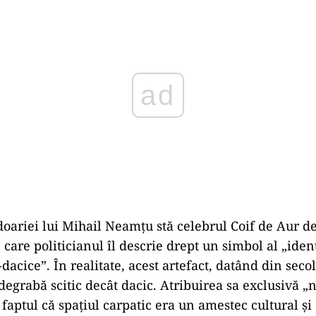
doariei lui Mihail Neamțu stă celebrul Coif de Aur de
 care politicianul îl descrie drept un simbol al „ident
dacice”. În realitate, acest artefact, datând din secol
 degrabă scitic decât dacic. Atribuirea sa exclusivă 
 faptul că spațiul carpatic era un amestec cultural ș