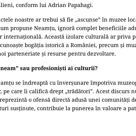
talieni, conform lui Adrian Papahagi.
actele noastre ar trebui să fie „ascunse” în muzee lo
 cum propune Neamțu, ignoră complet beneficiile ad
 internațională. Această izolare culturală ar priva p
 cunoaște bogăția istorică a României, precum și mu
oi parteneriate și resurse pentru dezvoltare.
neam” sau profesioniști ai culturii?
eamțu se îndreaptă cu înverșunare împotriva muzeogr
, pe care îi califică drept „trădători”. Acest discurs 
r reprezintă o ofensă directă adusă unei comunități d
rturi susținute, contribuie la punerea în valoare a p