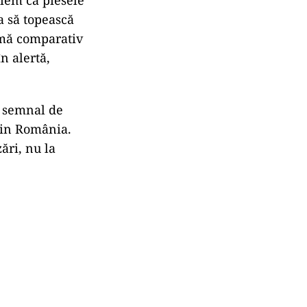
niem că piesele
a să topească
fimă comparativ
în alertă,
n semnal de
din România.
ări, nu la