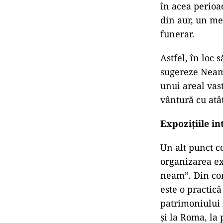
în acea perioad
din aur, un me
funerar.
Astfel, în loc
sugereze Neamțu
unui areal vast
vântură cu atâ
Expozițiile i
Un alt punct c
organizarea exp
neam”. Din con
este o practică
patrimoniului 
și la Roma, la