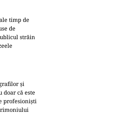
cale timp de
use de
ublicul străin
zeele
afilor și
nu doar că este
e profesioniști
atrimoniului