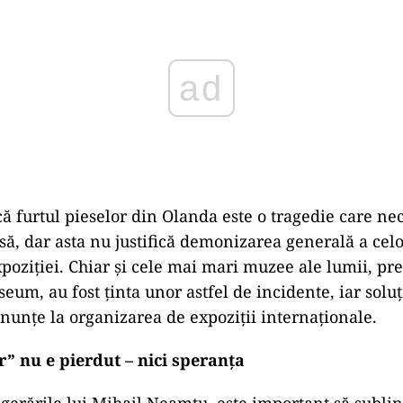
ad
că furtul pieselor din Olanda este o tragedie care nec
să, dar asta nu justifică demonizarea generală a celo
poziției. Chiar și cele mai mari muzee ale lumii, p
eum, au fost ținta unor astfel de incidente, iar soluț
enunțe la organizarea de expoziții internaționale.
r” nu e pierdut – nici speranța