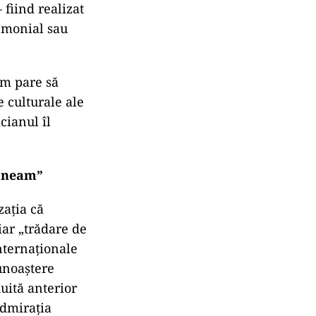
 fiind realizat
remonial sau
um pare să
e culturale ale
cianul îl
e neam”
zația că
iar „trădare de
nternaționale
cunoaștere
uită anterior
admirația