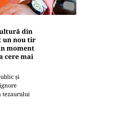
Cultură din
 un nou tir
r-un moment
da cere mai
ublic și
 ignore
a tezaurului