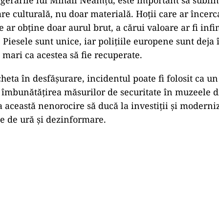
gerările lui Mihail Neamțu, este important să subli
are culturală, nu doar materială. Hoții care ar încerc
e ar obține doar aurul brut, a cărui valoare ar fi in
. Piesele sunt unice, iar polițiile europene sunt deja 
 mari ca acestea să fie recuperate.
heta în desfășurare, incidentul poate fi folosit ca u
 îmbunătățirea măsurilor de securitate în muzeele 
 această nenorocire să ducă la investiții și moderniz
ne de ură și dezinformare.