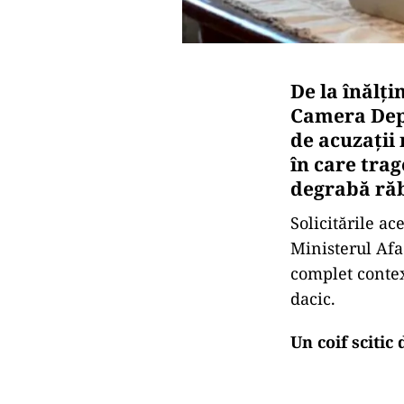
De la înălți
Camera Depu
de acuzații 
în care tra
degrabă răb
Solicitările ac
Ministerul Afa
complet contex
dacic.
Un coif scitic