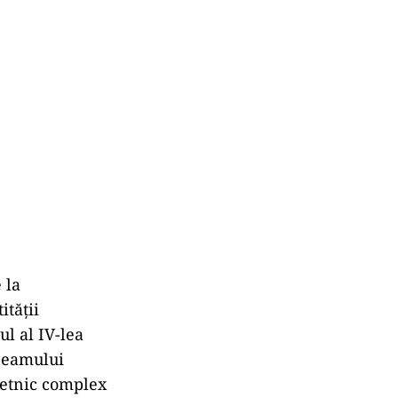
 la
ității
ul al IV-lea
„neamului
i etnic complex