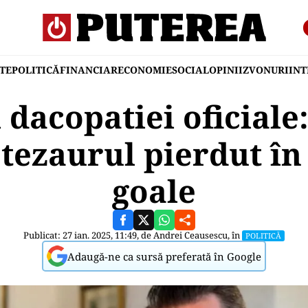
TE
POLITICĂ
FINANCIAR
ECONOMIE
SOCIAL
OPINII
ZVONURI
IN
 dacopatiei oficiale
tezaurul pierdut în
goale
Publicat: 27 ian. 2025, 11:49, de
Andrei Ceausescu
, în
POLITICĂ
Adaugă-ne ca sursă preferată în Google