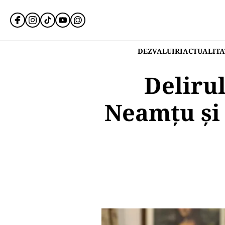
DEZVALUIRI
ACTUALITA
Delirul
Neamțu și 