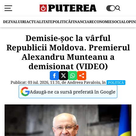
DEZVALUIRI
ACTUALITATE
POLITICĂ
FINANCIAR
ECONOMIE
SOCIAL
OPIN
Demisie-șoc la vârful
Republicii Moldova. Premierul
Alexandru Munteanu a
demisionat (VIDEO)
Publicat: 03 iul. 2026, 11:31, de
Andreea Pavaloiu
, în
POLITICĂ
Adaugă-ne ca sursă preferată în Google