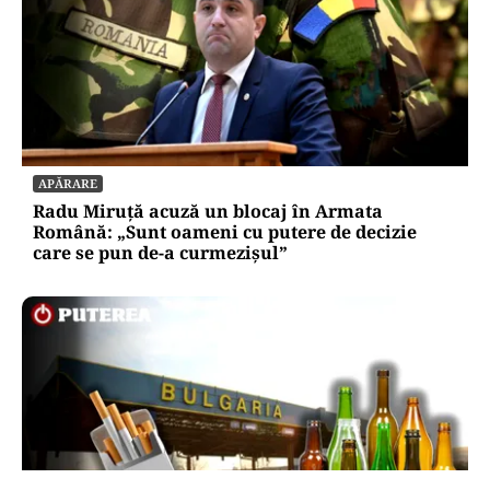
APĂRARE
Radu Miruță acuză un blocaj în Armata
Română: „Sunt oameni cu putere de decizie
care se pun de-a curmezișul”