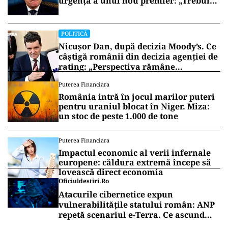
urgență a unui nou premier: „Trebuie
să iasă fum alb de la Cotroceni!”
POLITICĂ
Nicușor Dan, după decizia Moody’s. Ce
câștigă românii din decizia agenției de
rating: „Perspectiva rămâne
rezervată”
Puterea Financiara
România intră în jocul marilor puteri
pentru uraniul blocat în Niger. Miza:
un stoc de peste 1.000 de tone
Puterea Financiara
Impactul economic al verii infernale
europene: căldura extremă începe să
lovească direct economia
Oficiuldestiri.ro
Atacurile cibernetice expun
vulnerabilitățile statului român: ANP
repetă scenariul e‑Terra. Ce ascund
comunicările oficiale și cine răspunde