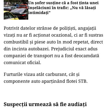
Un șofer susține că a fost ținta unei
înșelăciuni în trafic: „Nu vă lăsați
intimidați”
Potrivit datelor strânse de polițiști, angajații
vizați nu ar fi acționat ocazional, ci ar fi sustras
combustibil și piese auto în mod repetat, direct
din incinta autobazei. Prejudiciul exact adus
companiei de transport nu a fost deocamdată
comunicat oficial.
Furturile vizau atât carburant, cât și
componente auto aparținând flotei STB.
Suspecții urmează să fie audiați