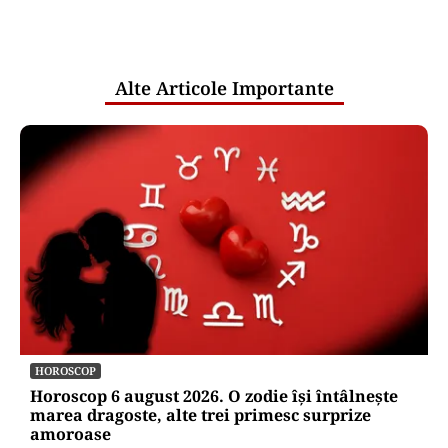
comunicările oficiale și cine răspunde
pentru mentenanța IT a instituțiilor
publice
Alte Articole Importante
HOROSCOP
Horoscop 6 august 2026. O zodie își întâlnește
marea dragoste, alte trei primesc surprize
amoroase