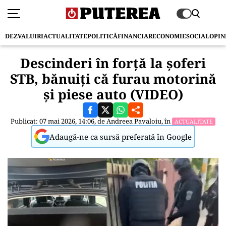
DEZVALUIRI
ACTUALITATE
POLITICĂ
FINANCIAR
ECONOMIE
SOCIAL
OPIN
Descinderi în forță la șoferi
STB, bănuiți că furau motorină
și piese auto (VIDEO)
Publicat: 07 mai 2026, 14:06, de
Andreea Pavaloiu
, în
ACTUALITATE
Adaugă-ne ca sursă preferată în Google