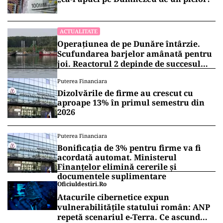
ACTUALITATE
Operațiunea de pe Dunăre întârzie.
Scufundarea barjelor amânată pentru
joi. Reactorul 2 depinde de succesul
intervenției
Puterea Financiara
Dizolvările de firme au crescut cu
aproape 13% în primul semestru din
2026
Puterea Financiara
Bonificația de 3% pentru firme va fi
acordată automat. Ministerul
Finanțelor elimină cererile și
documentele suplimentare
Oficiuldestiri.ro
Atacurile cibernetice expun
vulnerabilitățile statului român: ANP
repetă scenariul e‑Terra. Ce ascund