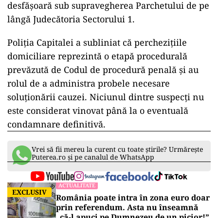
desfășoară sub supravegherea Parchetului de pe
lângă Judecătoria Sectorului 1.
Poliția Capitalei a subliniat că perchezițiile
domiciliare reprezintă o etapă procedurală
prevăzută de Codul de procedură penală și au
rolul de a administra probele necesare
soluționării cauzei. Niciunul dintre suspecți nu
este considerat vinovat până la o eventuală
condamnare definitivă.
Vrei să fii mereu la curent cu toate știrile? Urmărește
Puterea.ro și pe canalul de WhatsApp
ACTUALITATE
EXCLUSIV
România poate intra în zona euro doar
prin referendum. Asta nu înseamnă
„că-l apuci pe Dumnezeu de un picior!”