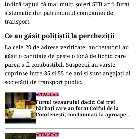
indică faptul că mai mulți șoferi STB ar fi furat
sistematic din patrimoniul companiei de
transport.
Ce au găsit polițiștii la percheziții
La cele 20 de adrese verificate, anchetatorii au
găsit o cantitate de peste o tonă de lichid care
părea a fi combustibil. Suspecții au vârste
cuprinse între 35 și 55 de ani și sunt angajați ai
societății de transport public.
ACTUALITATE
Furtul tezaurului dacic: Cei trei
bărbați care au furat Coiful de la
Coțofenești, condamnați la aproape
patru ani de închisoare
ACTUALITATE