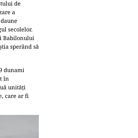
tului de
zare a
t daune
ul secolelor.