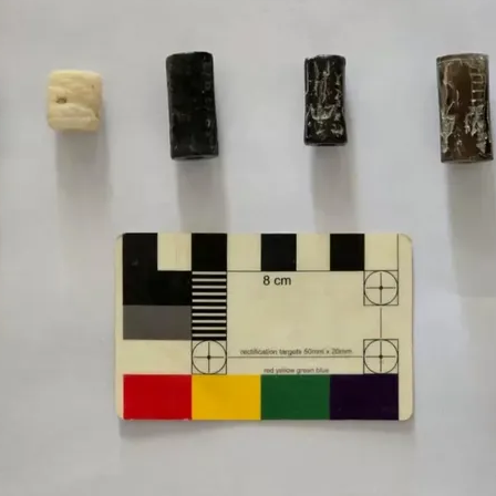
t, mai adânc și mai bine conservat, aparține perioade
târnit un interes special în rândul cercetătorilor, ac
multe detalii despre viața urbană din acea epocă.
te, Sectorul B, care acoperă o suprafață mai mare d
000 de metri pătrați), s-a dovedit a fi chiar mai boga
ructurale. În această zonă au fost scoase la lumină do
ine definite, incluzând camere de dimensiuni variate,
ite funcții în viața de zi cu zi a locuitorilor antici.