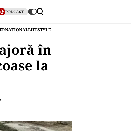
PODCAST
TERNAȚIONAL
LIFESTYLE
ajoră în
coase la
i