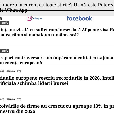
cheiat cu o serie de recomandări care subliniază im
păturilor pentru o documentare precisă a tuturor desc
 recomandări se numără necesitatea unor înregistrăr
fotografii, precum și clasificarea și conservarea ade
escoperite, în conformitate cu standardele Autorități
tăți și Patrimoniu din Irak.
erire nu reprezintă doar un progres important în ce
n Babilon, ci promite să aducă noi lumini asupra dez
rii materiale ale uneia dintre cele mai influente civi
ii mereu la curent cu toate știrile? Urmărește Puterea
 de WhatsApp
LTURĂ