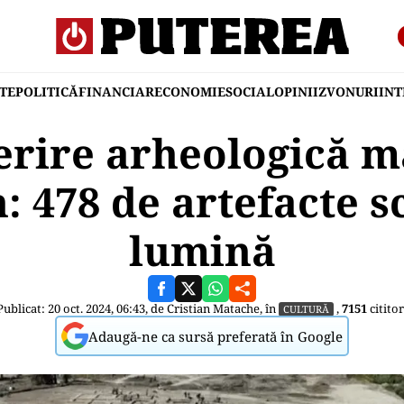
TE
POLITICĂ
FINANCIAR
ECONOMIE
SOCIAL
OPINII
ZVONURI
IN
rire arheologică m
: 478 de artefacte s
lumină
Publicat: 20 oct. 2024, 06:43, de
Cristian Matache
, în
,
7151
cititor
CULTURĂ
Adaugă-ne ca sursă preferată în Google