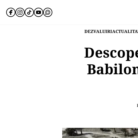
DEZVALUIRI
ACTUALITA
Descope
Babilon