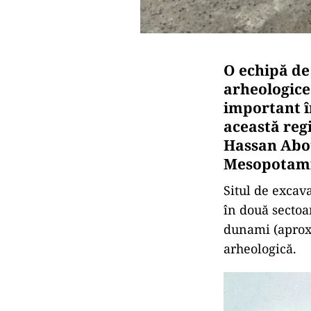
O echipă de 
arheologice
important în
această reg
Hassan Aboud
Mesopotami
Situl de excava
în două sectoa
dunami (aproxi
arheologică.