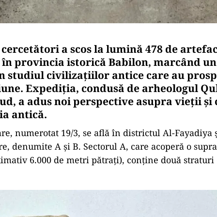
cercetători a scos la lumină 478 de artefa
 în provincia istorică Babilon, marcând 
 studiul civilizațiilor antice care au prosp
iune. Expediția, condusă de arheologul Q
, a adus noi perspective asupra vieții și 
a antică.
re, numerotat 19/3, se află în districtul Al-Fayadiya ș
re, denumite A și B. Sectorul A, care acoperă o supra
mativ 6.000 de metri pătrați), conține două straturi d