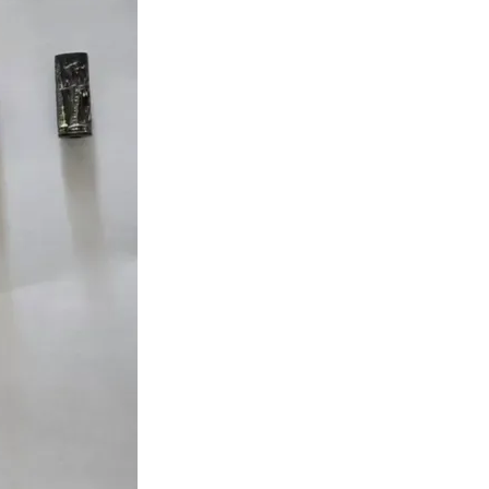
i Babilonului
eștia sperând să
e 9 dunami
t în
uă unități
 care ar fi