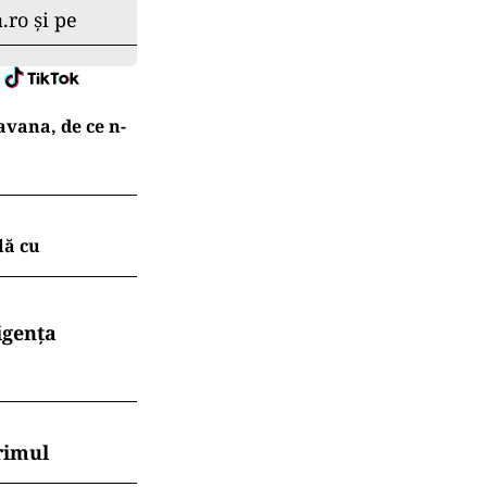
portanța
operirilor.
i detaliate
cvată a
i Generale
rcetările
voltării
lizații din
.ro și pe