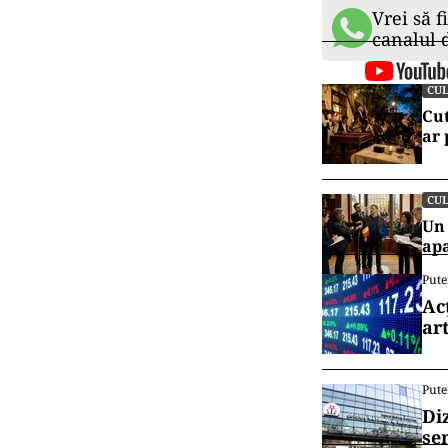
Tamimi, s-a în
continuării să
Printre aceste
prin desene și 
artefactelor d
pentru Antichi
Această descop
arheologice di
urbane și cultu
istorie.
Vrei să f
canalul
CU