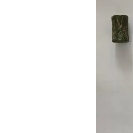
Al doilea stra
Vechi, care a s
descopere mai 
Pe de altă par
(aproximativ 9.
descoperiri st
rezidențiale b
putut avea difer