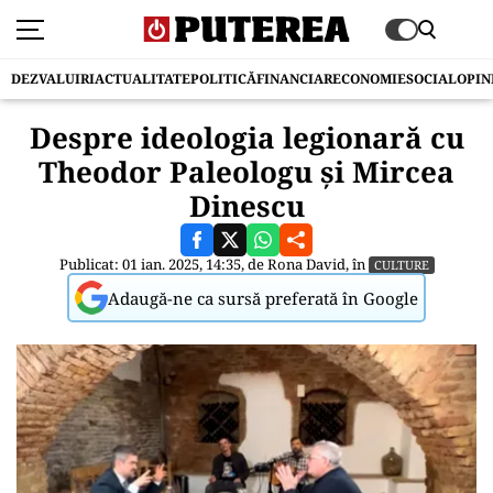
DEZVALUIRI
ACTUALITATE
POLITICĂ
FINANCIAR
ECONOMIE
SOCIAL
OPIN
Despre ideologia legionară cu
Theodor Paleologu și Mircea
Dinescu
Publicat: 01 ian. 2025, 14:35, de
Rona David
, în
CULTURE
Adaugă-ne ca sursă preferată în Google