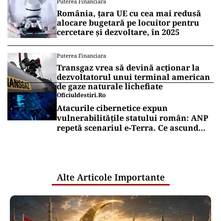
Puterea Financiara
România, țara UE cu cea mai redusă
alocare bugetară pe locuitor pentru
cercetare și dezvoltare, în 2025
Puterea Financiara
Transgaz vrea să devină acționar la
dezvoltatorul unui terminal american
de gaze naturale lichefiate
Oficiuldestiri.ro
Atacurile cibernetice expun
vulnerabilitățile statului român: ANP
repetă scenariul e‑Terra. Ce ascund
comunicările oficiale și cine răspunde
pentru mentenanța IT a instituțiilor
publice
Alte Articole Importante