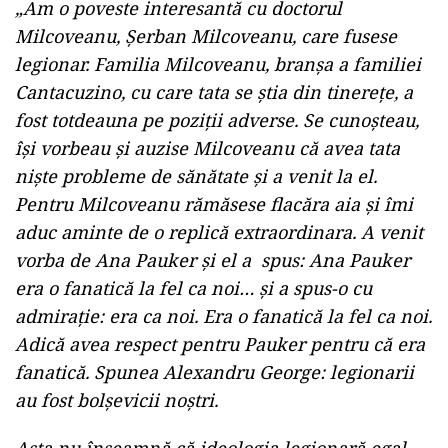
„Am o poveste interesantă cu doctorul
Milcoveanu, Șerban Milcoveanu, care fusese
legionar. Familia Milcoveanu, branșa a familiei
Cantacuzino, cu care tata se știa din tinerețe, a
fost totdeauna pe poziții adverse. Se cunoșteau,
își vorbeau și auzise Milcoveanu că avea tata
niște probleme de sănătate și a venit la el.
Pentru Milcoveanu rămăsese flacăra aia și îmi
aduc aminte de o replică extraordinara. A venit
vorba de Ana Pauker și el a spus: Ana Pauker
era o fanatică la fel ca noi… și a spus-o cu
admirație: era ca noi. Era o fanatică la fel ca noi.
Adică avea respect pentru Pauker pentru că era
fanatică. Spunea Alexandru George: legionarii
au fost bolșevicii noștri.