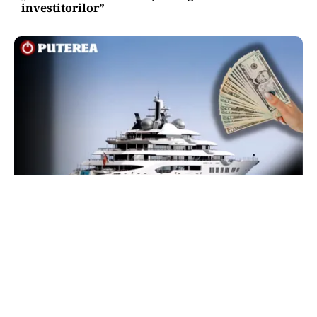
investitorilor”
INTERNAȚIONAL
Megayahtul Amadea, confiscat de americani de
la un oligarh rus, a fost scos la vânzare. Noul
proprietar a scos din conturi 187 de milioane de
dolari