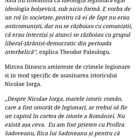
Asta nu înseamnă că ideologia legionară egal
ideologia bolșevică, sub nicio formă. E vorba de
un rol în societate, pentru că ei de fapt nu erau
anticomuniști, dar nu se războiau cu comuniștii,
că erau interziși și atunci se războiau cu grupul
liberal-țărănist-democratic din perioada
interbelică”
, explica Theodor Paleologu.
Mircea Dinescu amintește de crimele legionare
si in mod specific de asasinarea istoricului
Nicolae Iorga.
„Despre Nicolae Iorga, marele istoric român,
care a fost omorât de legionari, ar trebui să fie
un capitol în cartea de istorie a României. Nu
există așa ceva. Eu am fost prieten cu Profira
Sadoveanu, fiica lui Sadoveanu și pentru că