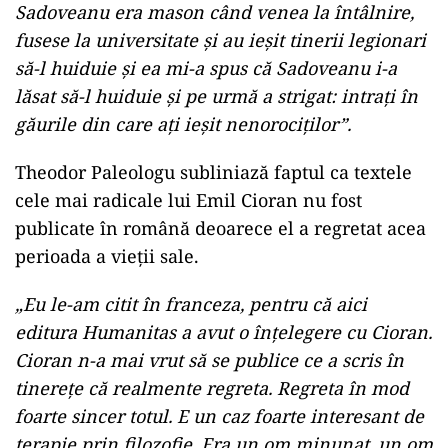
Sadoveanu era mason când venea la întâlnire,
fusese la universitate și au ieșit tinerii legionari
să-l huiduie și ea mi-a spus că Sadoveanu i-a
lăsat să-l huiduie și pe urmă a strigat: intrați în
găurile din care ați ieșit nenorociților”.
Theodor Paleologu subliniază faptul ca textele
cele mai radicale lui Emil Cioran nu fost
publicate în română deoarece el a regretat acea
perioada a vieții sale.
„Eu le-am citit în franceza, pentru că aici
editura Humanitas a avut o înțelegere cu Cioran.
Cioran n-a mai vrut să se publice ce a scris în
tinerețe că realmente regreta. Regreta în mod
foarte sincer totul. E un caz foarte interesant de
terapie prin filozofie. Era un om minunat, un om