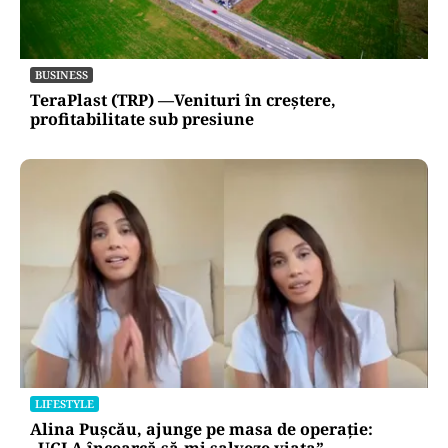
BUSINESS
TeraPlast (TRP) —Venituri în creștere,
profitabilitate sub presiune
LIFESTYLE
Alina Pușcău, ajunge pe masa de operație:
„UCLA încearcă să-mi salveze viața”