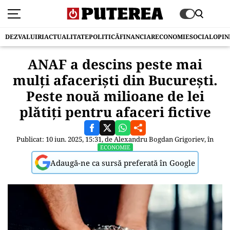
DEZVALUIRI
ACTUALITATE
POLITICĂ
FINANCIAR
ECONOMIE
SOCIAL
OPIN
ANAF a descins peste mai
mulți afaceriști din București.
Peste nouă milioane de lei
plătiți pentru afaceri fictive
Publicat: 10 iun. 2025, 15:31, de
Alexandru Bogdan Grigoriev
, în
ECONOMIE
Adaugă-ne ca sursă preferată în Google