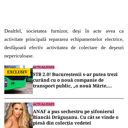
Dealtfel, societatea furnizor, deși în acte avea ca
activitate principală repararea echipamentelor electrice,
desfăşoară efectiv activitatea de colectare de deşeuri
nepericuloase.
ACTUALITATE
EXCLUSIV
STB 2.0! Bucureștenii s-ar putea trezi
curând cu o nouă companie de
transport public, „o nouă Mărie,
aceeași pălărie”!
ACTUALITATE
ANAF a pus sechestru pe șifonierul
Biancăi Drăgușanu. Cu cât se vinde o
piesă din colecția vedetei