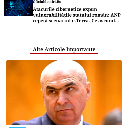
Oficiuldestiri.ro
Atacurile cibernetice expun
vulnerabilitățile statului român: ANP
repetă scenariul e‑Terra. Ce ascund
comunicările oficiale și cine răspunde
pentru mentenanța IT a instituțiilor
publice
Alte Articole Importante