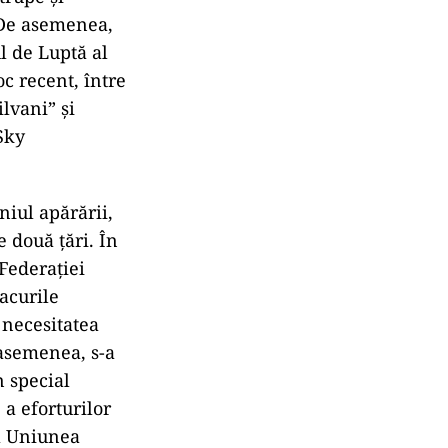
. De asemenea,
l de Luptă al
c recent, între
lvani” şi
Sky
niul apărării,
e două țări. În
 Federației
acurile
 necesitatea
 asemenea, s-a
n special
 a eforturilor
la Uniunea