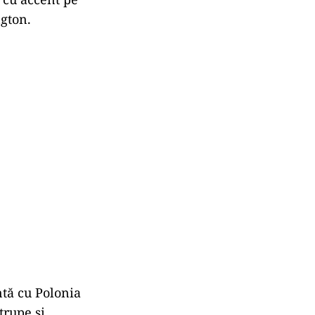
gton.
ntă cu Polonia
trupe și