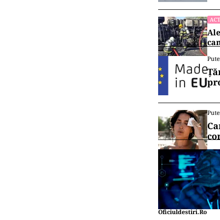
ACT
Ale
cam
Pute
Ță
pr
Pute
Ca
co
Oficiuldestiri.ro