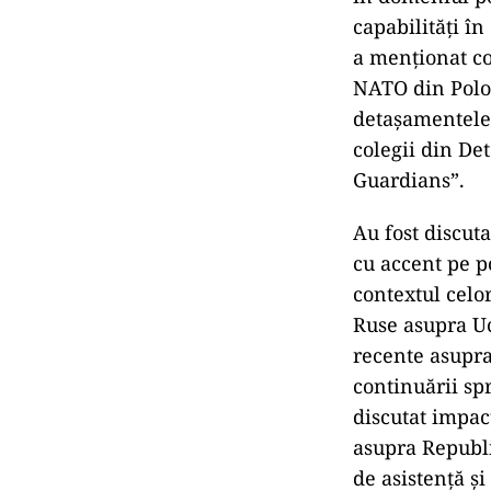
capabilități în
a menționat co
NATO din Polon
detașamentele 
colegii din De
Guardians”.
Au fost discut
cu accent pe po
contextul celo
Ruse asupra Uc
recente asupra
continuării sp
discutat impac
asupra Republi
de asistență și