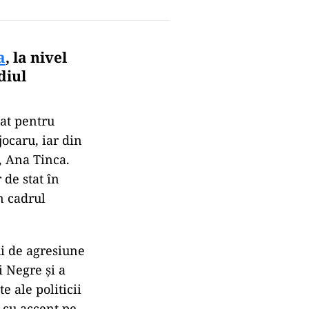
a
, la nivel
diul
tat pentru
jocaru, iar din
, Ana Tinca.
 de stat în
n cadrul
ui de agresiune
i Negre și a
e ale politicii
 cu accent pe