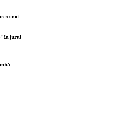
area unui
” în jurul
himbă