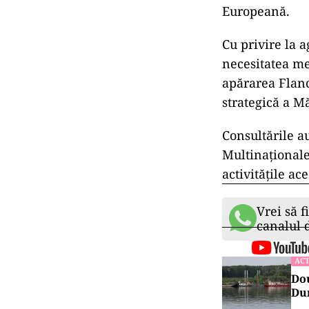
Europeană.
Cu privire la 
necesitatea men
apărarea Flanc
strategică a M
Consultările a
Multinaționale 
activitățile ac
Vrei să f
canalul
ACT
Dou
Dun