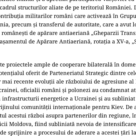
 cadrul structurilor aliate de pe teritoriul României
ntribuția militarilor români care activează în Grupu
ia, precum şi transferul de autoritate, care a avut lo
românești de apărare antiaeriană „Gheparzii Transi
tașamentul de Apărare Antiaeriană, rotația a XV-a, „
ate proiectele ample de cooperare bilaterală în dome
tențialul oferit de Parteneriatul Strategic dintre cel
r mai recente evoluții ale războiului de agresiune al
rainei, oficialii români şi polonezi au condamnat at
 infrastructurii energetice a Ucrainei și au subliniat
rijinului comunității internaționale pentru Kiev. De
tul acestui război asupra partenerilor din regiune, î
cii Moldova, fiind subliniată nevoia de intensificare
 de sprijinire a procesului de aderare a acestei ţări 