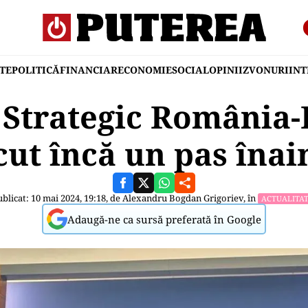
TE
POLITICĂ
FINANCIAR
ECONOMIE
SOCIAL
OPINII
ZVONURI
IN
 Strategic România-
cut încă un pas înai
blicat: 10 mai 2024, 19:18, de
Alexandru Bogdan Grigoriev
, în
ACTUALITA
Adaugă-ne ca sursă preferată în Google