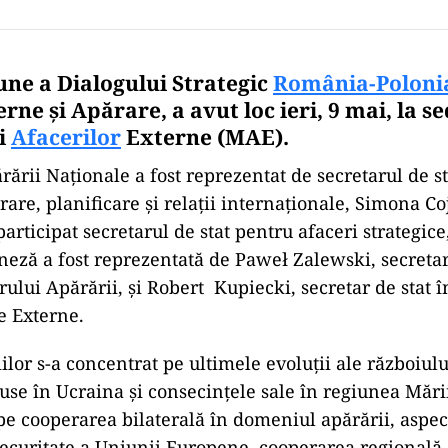
une a Dialogului Strategic
România-Poloni
rne și Apărare, a avut loc ieri, 9 mai, la se
i
Afacerilor
Externe (MAE).
rării Naționale a fost reprezentat de secretarul de s
rare, planificare și relații internaționale, Simona Co
articipat secretarul de stat pentru afaceri strategice
neză a fost reprezentată de Paweł Zalewski, secretar
rului Apărării, și Robert Kupiecki, secretar de stat î
e Externe.
ilor s-a concentrat pe ultimele evoluții ale războiul
Ruse în Ucraina și consecințele sale în regiunea Mări
pe cooperarea bilaterală în domeniul apărării, aspect
securitate a Uniunii Europene, cooperarea regională,