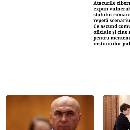
Atacurile ciber
expun vulnerabi
statului român
repetă scenariu
Ce ascund comu
oficiale și cin
pentru mentena
instituțiilor pu