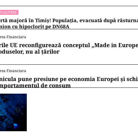
UALITATE
rtă majoră în Timiș! Populația, evacuată după răsturn
ion cu hipoclorit pe DN68A
rea Financiara
rile UE reconfigurează conceptul „Made in Europe
oduselor, nu al țărilor
rea Financiara
nicula pune presiune pe economia Europei și sc
mportamentul de consum