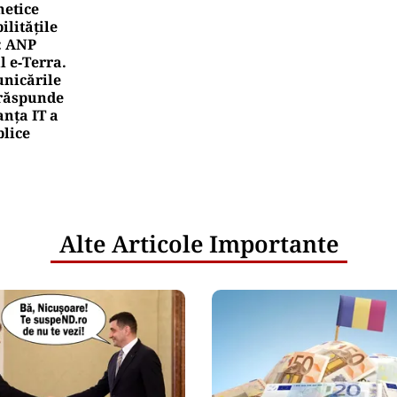
netice
litățile
: ANP
l e‑Terra.
nicările
e răspunde
nța IT a
blice
Alte Articole Importante