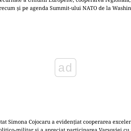
precum și pe agenda Summit-ului NATO de la Washin
Play
stat Simona Cojocaru a evidențiat cooperarea excele
itico-militar şi a apreciat participarea Varșoviei cu 