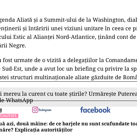
agenda Aliată și a Summit-ului de la Washington, dial
ținerii și întăririi unei viziuni unitare în ceea ce p
ului Estic al Alianței Nord-Atlantice, ţinând cont de
ării Negre.
u fost urmate de o vizită a delegațiilor la Comandame
Sud-Est, unde a avut loc un briefing cu privire la spe
estei structuri multinaționale aliate găzduite de Rom
ii mereu la curent cu toate știrile? Urmărește Puterea
 de WhatsApp
UALITATE
ă azi, două mâine: de ce barjele nu sunt scufundate to
ăre? Explicația autorităților