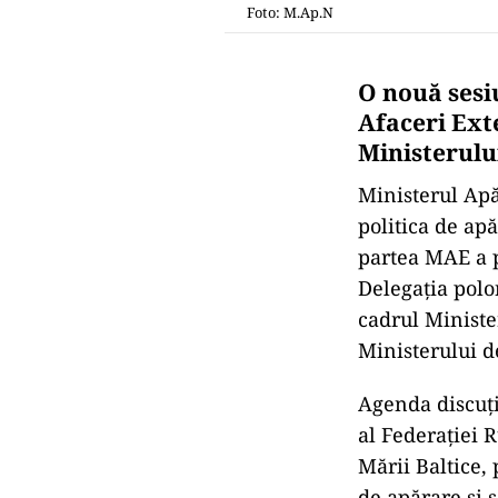
Foto: M.Ap.N
O nouă sesi
Afaceri Exte
Ministerulu
Ministerul Apă
politica de apă
partea MAE a p
Delegația polo
cadrul Ministe
Ministerului d
Agenda discuți
al Federației 
Mării Baltice, 
de apărare și 