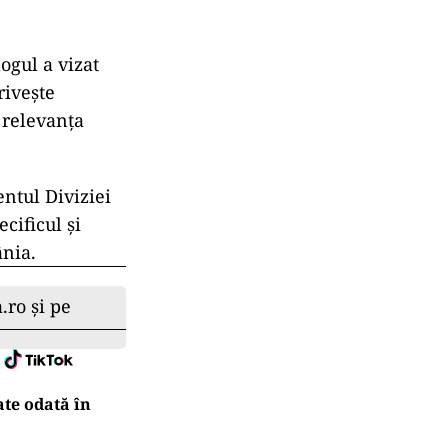
ogul a vizat
rivește
 relevanța
ntul Diviziei
cificul și
ânia.
.ro și pe
ate odată în