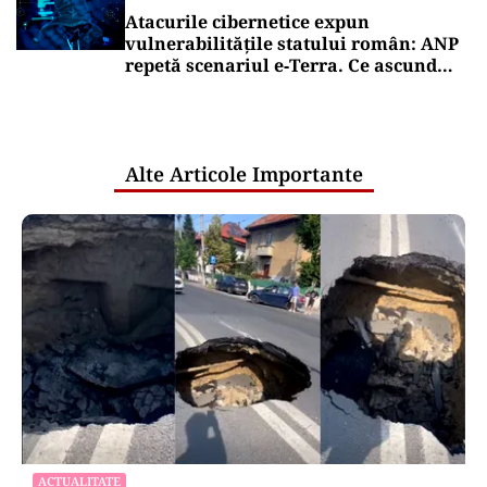
Atacurile cibernetice expun
vulnerabilitățile statului român: ANP
repetă scenariul e‑Terra. Ce ascund
comunicările oficiale și cine răspunde
pentru mentenanța IT a instituțiilor
publice
Alte Articole Importante
ACTUALITATE