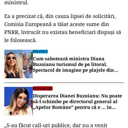
ministrul.
Ea a precizat că, din cauza lipsei de solicitări,
Comisia Europeană a tăiat aceste sume din
PNRR, întrucât nu existau beneficiari dispuși să
le folosească.
POLITICĂ
Cum sabotează ministra Diana
Buzoianu turismul de pe litoral.
Spectacol de imagine pe plajele din
Mamaia
DEZVĂLUIRI
Disperarea Dianei Buzoianu: Nu poate
să-l schimbe pe directorul general al
„Apelor Române” pentru că e … în
concediu medical
„S-au făcut call-uri publice, dar nu a venit