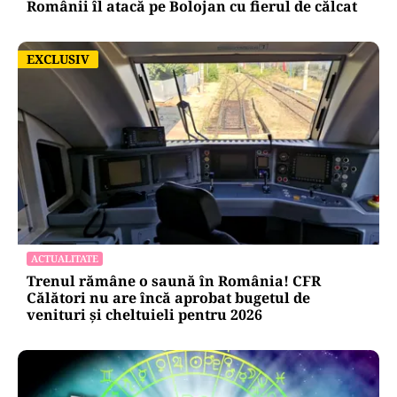
Românii îl atacă pe Bolojan cu fierul de călcat
EXCLUSIV
EXCLUSIV
ACTUALITATE
Trenul rămâne o saună în România! CFR
Călători nu are încă aprobat bugetul de
venituri și cheltuieli pentru 2026