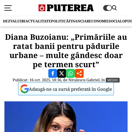
DEZVALUIRI
ACTUALITATE
POLITICĂ
FINANCIAR
ECONOMIE
SOCIAL
OPIN
Diana Buzoianu: „Primăriile au
ratat banii pentru pădurile
urbane – multe gândesc doar
pe termen scurt”
Publicat: 16 oct. 2025, 18:36, de
Nitulescu Gabriel
, în
MEDIU
Adaugă-ne ca sursă preferată în Google