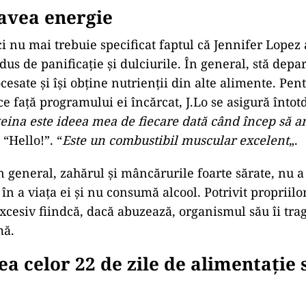
avea energie
i nu mai trebuie specificat faptul că Jennifer Lopez 
dus de panificație și dulciurile. În general, stă depa
esate și își obține nutrienții din alte alimente. Pen
ce față programului ei încărcat, J.Lo se asigură înto
eina este ideea mea de fiecare dată când încep să a
“Hello!”. “
Este un combustibil muscular excelent
„.
în general, zahărul și mâncărurile foarte sărate, nu a
în a viața ei și nu consumă alcool. Potrivit propriilo
cesiv fiindcă, dacă abuzează, organismul său îi tr
mă.
a celor 22 de zile de alimentație s