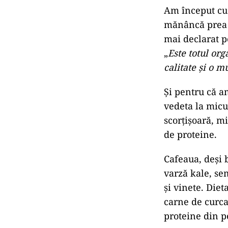
Am început cu 
mănâncă prea m
mai declarat p
„
Este totul org
calitate și o m
Și pentru că a
vedeta la micu
scorțișoară, m
de proteine.
Cafeaua, deși b
varză kale, se
şi vinete. Diet
carne de curca
proteine din p