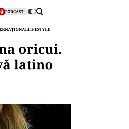
PODCAST
TERNAȚIONAL
LIFESTYLE
na oricui.
vă latino