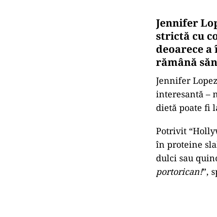
Jennifer Lop
strictă cu 
deoarece a 
rămână săn
Jennifer Lopez,
interesantă – 
dietă poate fi
Potrivit “Holly
în proteine sla
dulci sau quin
portorican!
”, 