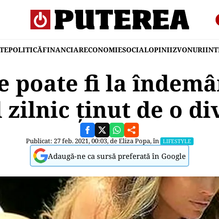
TE
POLITICĂ
FINANCIAR
ECONOMIE
SOCIAL
OPINII
ZVONURI
IN
e poate fi la îndemâ
zilnic ținut de o di
Publicat: 27 feb. 2021, 00:03, de
Eliza Popa
, în
LIFESTYLE
Adaugă-ne ca sursă preferată în Google