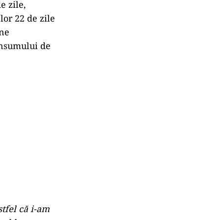
e zile,
or 22 de zile
ine
onsumului de
tfel că i-am