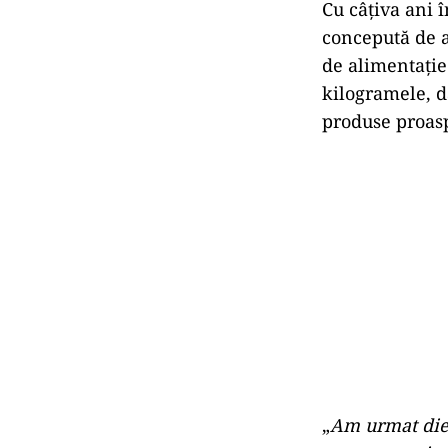
Cu câțiva ani 
concepută de a
de alimentație
kilogramele, d
produse proasp
„
Am urmat diet