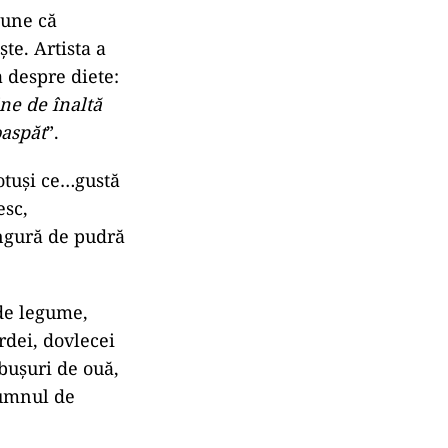
pune că
e. Artista a
 despre diete:
e ​​de înaltă
oaspăt
”.
totuși ce…gustă
esc,
ingură de pudră
 de legume,
rdei, dovlecei
lbușuri de ouă,
sumnul de