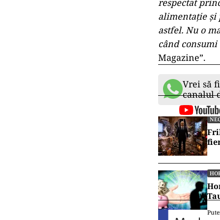
respectat prin
alimentație și
astfel. Nu o m
când consumi a
Magazine”.
Vrei să f
canalul
NE
Fri
fie
HO
Hor
Tau
Pute