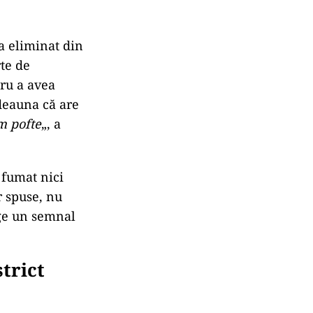
a eliminat din
rte de
tru a avea
tdeauna că are
m pofte
„, a
 fumat nici
r spuse, nu
age un semnal
trict