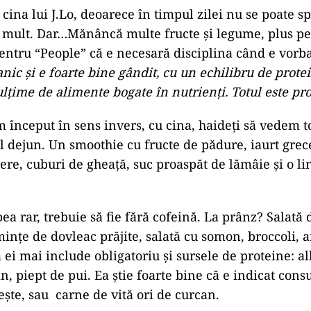
cina lui J.Lo, deoarece în timpul zilei nu se poate s
ult. Dar…Mănâncă multe fructe și legume, plus peșt
entru “People” că e necesară disciplina când e vorba
anic și e foarte bine gândit, cu un echilibru de protein
ulțime de alimente bogate în nutrienți. Totul este pr
m început în sens invers, cu cina, haideți să vedem 
l dejun. Un smoothie cu fructe de pădure, iaurt grec
iere, cuburi de gheaţă, suc proaspăt de lămâie şi o l
ea rar, trebuie să fie fără cofeină. La prânz? Salată
mințe de dovleac prăjite, salată cu somon, broccoli, a
a ei mai include obligatoriu și sursele de proteine: a
n, piept de pui. Ea știe foarte bine că e indicat con
eşte, sau carne de vită ori de curcan.