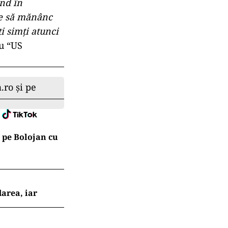
ând în
ace să mănânc
i simți atunci
ru “US
.ro și pe
 pe Bolojan cu
darea, iar