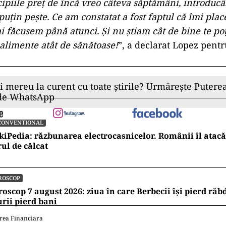
cipiile preț de încă vreo câteva săptămâni, introduc
 puțin pește. Ce am constatat a fost faptul că îmi pl
ai făcusem până atunci. Și nu știam cât de bine te poț
limente atât de sănătoase!
”, a declarat Lopez pent
ii mereu la curent cu toate știrile? Urmărește Puterea
 de WhatsApp
CONVENTIONAL
kiPedia: răzbunarea electrocasnicelor. Românii îl atacă
rul de călcat
ROSCOP
oscop 7 august 2026: ziua în care Berbecii își pierd răb
rii pierd bani
rea Financiara