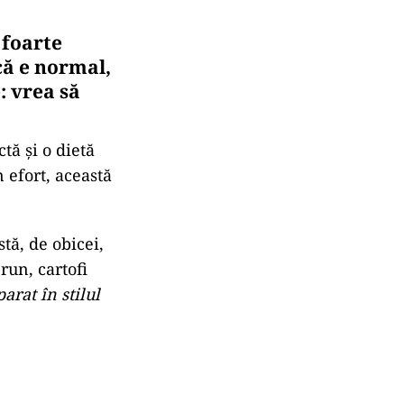
 foarte
că e normal,
: vrea să
tă și o dietă
 efort, această
stă, de obicei,
run, cartofi
arat în stilul