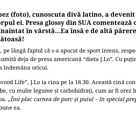
ez (foto), cunoscuta divă latino, a devenit
corpul ei. Presa glossy din SUA comentează 
înaintat în vârstă…Ea însă e de altă părere
ătoasă!
 pe lângă faptul că s-a apucat de sport intens, respec
numită deja de presa americană “dieta J.Lo”. Cu puțin
 la îndemâna oricui.
wood Life”, J.Lo ia cina pe la 18.30. Această cină con
be, cu multe legume și carbohidrați, cum ar fi orez b
oa. „
Îmi plac carnea de porc și puiul – în special prep
spune ea.
Play