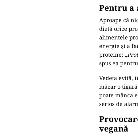
Pentru a 
Aproape că nic
dietă orice pro
alimentele proc
energie și a fa
proteine: „
Prot
spus ea pentru 
Vedeta evită, 
măcar o țigară 
poate mânca ex
serios de alar
Provocare
vegană