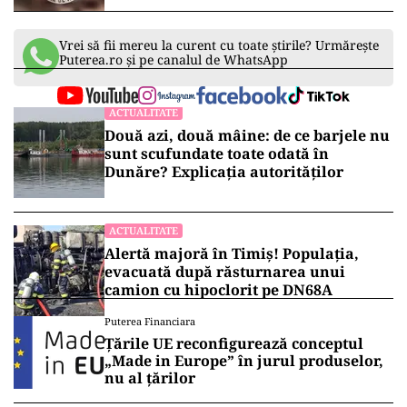
Vrei să fii mereu la curent cu toate știrile? Urmărește
Puterea.ro și pe canalul de WhatsApp
ACTUALITATE
Două azi, două mâine: de ce barjele nu
sunt scufundate toate odată în
Dunăre? Explicația autorităților
ACTUALITATE
Alertă majoră în Timiș! Populația,
evacuată după răsturnarea unui
camion cu hipoclorit pe DN68A
Puterea Financiara
Țările UE reconfigurează conceptul
„Made in Europe” în jurul produselor,
nu al țărilor