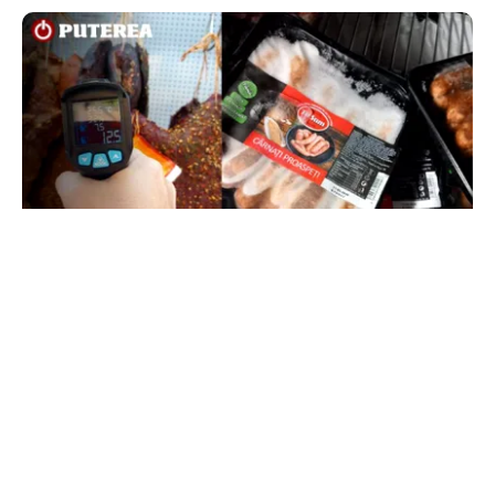
ACTUALITATE
Amenzi ANPC de peste 300.000 de lei la Bâlea
Lac: produse expirate, frigidere ruginite și
produse din carne și lapte, lăsate la soare
TOS
Politica Cookies
Protecția Datelor Personale
Despre Noi
Publicitate
Echipa