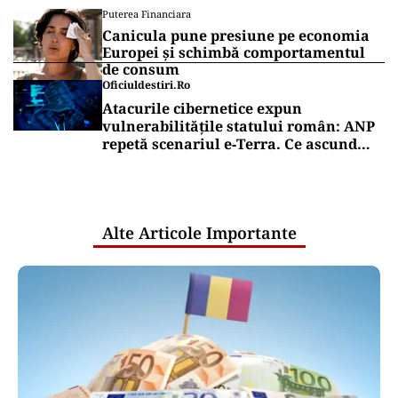
Puterea Financiara
Canicula pune presiune pe economia
Europei și schimbă comportamentul
de consum
Oficiuldestiri.ro
Atacurile cibernetice expun
vulnerabilitățile statului român: ANP
repetă scenariul e‑Terra. Ce ascund
comunicările oficiale și cine răspunde
pentru mentenanța IT a instituțiilor
publice
Alte Articole Importante