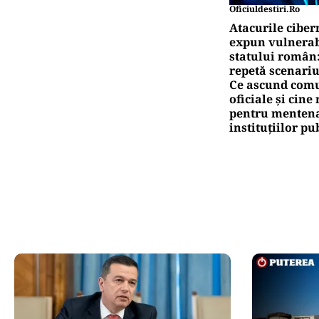
Oficiuldestiri.ro
Atacurile ciber
expun vulnerabi
statului român
repetă scenariu
Ce ascund comu
oficiale și cin
pentru mentena
instituțiilor pu