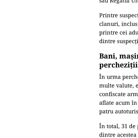
sau Regatul Un
Printre suspec
clanuri, inclus
printre cei adu
dintre suspecț
Bani, mașin
percheziții
În urma perche
multe valute, 
confiscate arme
aflate acum în
patru autoturi
În total, 31 de
dintre acestea 