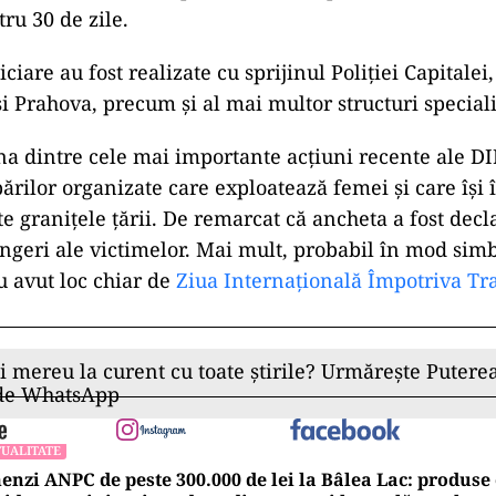
ru 30 de zile.
diciare au fost realizate cu sprijinul Poliției Capitale
și Prahova, precum și al mai multor structuri speciali
na dintre cele mai importante acțiuni recente ale D
ărilor organizate care exploatează femei și care își 
te granițele țării. De remarcat că ancheta a fost dec
ângeri ale victimelor. Mai mult, probabil în mod simb
u avut loc chiar de
Ziua Internațională Împotriva Tra
ii mereu la curent cu toate știrile? Urmărește Puterea
 de WhatsApp
UALITATE
nzi ANPC de peste 300.000 de lei la Bâlea Lac: produse 