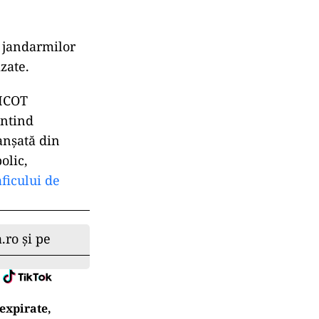
i, jandarmilor
zate.
IICOT
întind
lanșată din
olic,
ficului de
.ro și pe
expirate,