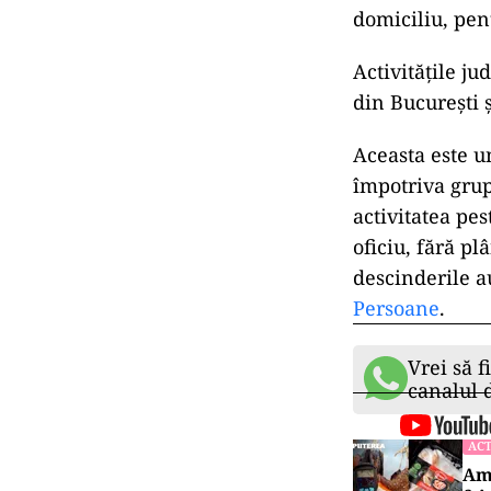
domiciliu, pent
Activitățile ju
din București 
Aceasta este u
împotriva grup
activitatea pes
oficiu, fără pl
descinderile a
Persoane
.
Vrei să f
canalul
ACT
Ame