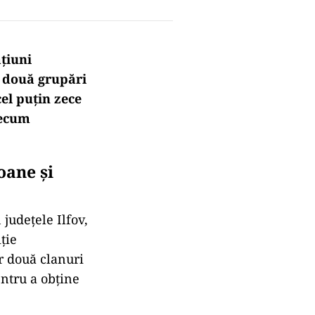
țiuni
e două grupări
cel puțin zece
recum
oane și
 județele Ilfov,
ție
r două clanuri
entru a obține