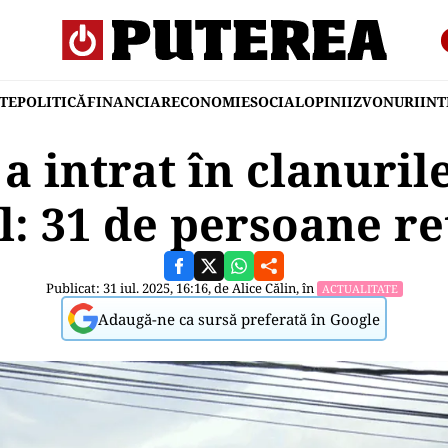
TE
POLITICĂ
FINANCIAR
ECONOMIE
SOCIAL
OPINII
ZVONURI
IN
a intrat în clanurile
l: 31 de persoane re
Publicat: 31 iul. 2025, 16:16, de
Alice Călin
, în
ACTUALITATE
Adaugă-ne ca sursă preferată în Google