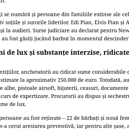
it.
ți se numără și persoane din familiile extinse ale ce
iv soțiile și surorile liderilor. Edi Pian, Elvis Pian și
și la audieri. Surse judiciare au declarat pentru New
i au fost găsiți jucând barbut în momentul descinderi
i de lux și substanțe interzise, ridicate
zițiilor, anchetatorii au ridicat sume considerabile
estimate la aproximativ 250.000 de euro. Totodată, au
 albe, pistoale airsoft, bijuterii, ceasuri, documente
 curs de expertizare. Procurorii au dispus și sechestr
sme de lux.
 persoane au fost reținute – 22 de bărbați și nouă fe
s-a cerut arestarea preventivă, iar pentru alte șase, a