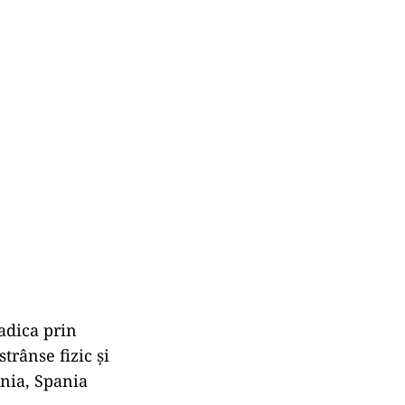
 adica prin
trânse fizic și
ania, Spania