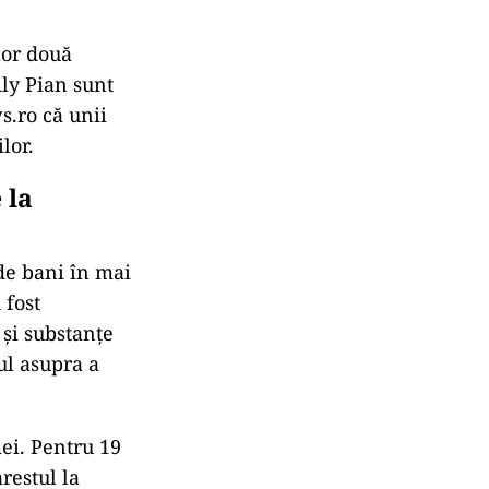
lor două
 Aly Pian sunt
s.ro că unii
lor.
 la
 de bani în mai
 fost
 și substanțe
ul asupra a
mei. Pentru 19
restul la