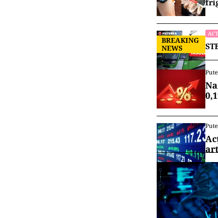
fri
ACT
BREAKING
STB
NEWS
Pute
Na
0,
Pute
Ac
art