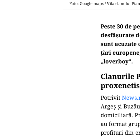
Foto: Google maps / Vila clanului Pian
Peste 30 de p
desfășurate d
sunt acuzate c
țări europene
„loverboy”.
Clanurile P
proxeneti
Potrivit
News.
Argeș și Buzău
domiciliară. P
au format grup
profituri din 