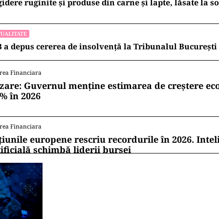
gidere ruginite și produse din carne și lapte, lăsate la s
UALITATE
 a depus cererea de insolvență la Tribunalul București
rea Financiara
zare: Guvernul menține estimarea de creștere e
1% în 2026
rea Financiara
țiunile europene rescriu recordurile în 2026. Intel
ificială schimbă liderii bursei