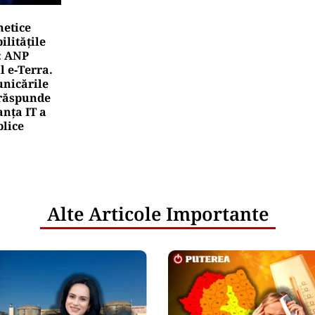
netice
litățile
: ANP
l e‑Terra.
nicările
e răspunde
nța IT a
blice
Alte Articole Importante