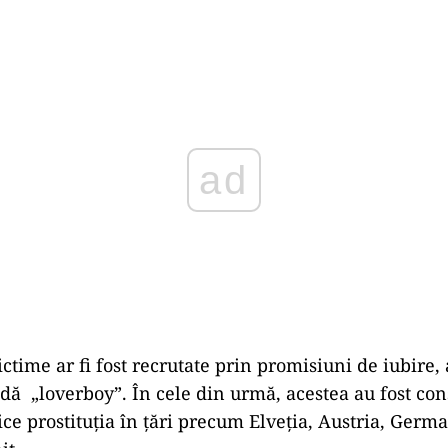
Play
ctime ar fi fost recrutate prin promisiuni de iubire,
ă „loverboy”. În cele din urmă, acestea au fost cons
ice prostituția în țări precum Elveția, Austria, Germ