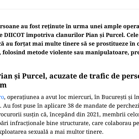
ersoane au fost reținute în urma unei ample opera
e DIICOT împotriva clanurilor Pian și Purcel. Cel
ă au forțat mai multe tinere să se prostitueze în 
, folosind metode violente sau manipulatoare, p
ian și Purcel, acuzate de trafic de pers
sm
ro
, operațiunea a avut loc miercuri, în București și în
. Au fost puse în aplicare 38 de mandate de perchezi
rocurorii susțin că, începând din 2021, membrii celo
ări infracționale bine structurate, care colaborau p
exploatarea sexuală a mai multor tinere.