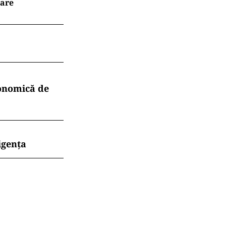
oare
conomică de
igența