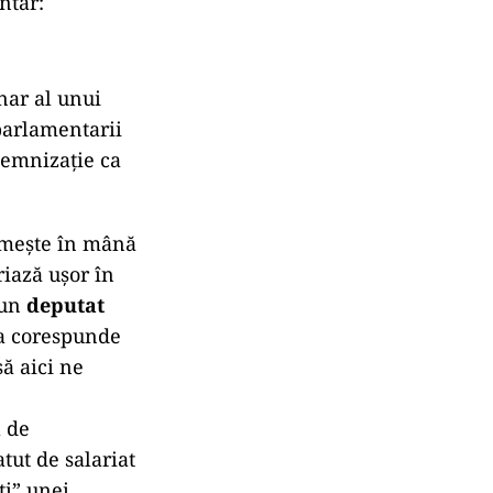
ntar:
nar al unui
 parlamentarii
demnizație ca
imește în mână
iază ușor în
 un
deputat
a corespunde
să aici ne
l de
tut de salariat
ți” unei