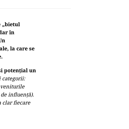
e
„bietul
dar în
 Un
ale
, la care se
.
și potențial un
 categorii:
 veniturile
 de influență).
 clar fiecare