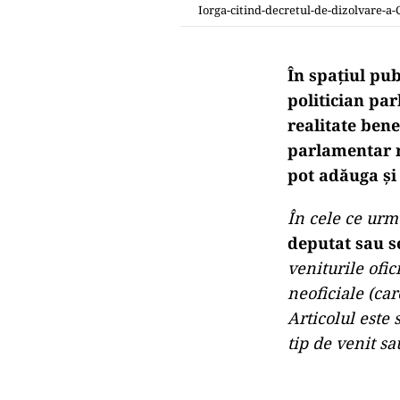
Iorga-citind-decretul-de-dizolvare-a-
În spațiul pu
politician pa
realitate bene
parlamentar r
pot adăuga și
În cele ce urm
deputat sau 
veniturile ofic
neoficiale (car
Articolul este 
tip de venit sa