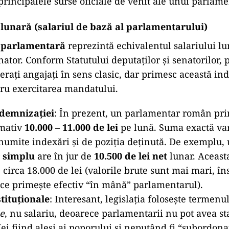
 principalele surse oficiale de venit ale unui parlame
lunară (salariul de bază al parlamentarului)
 parlamentară
reprezintă echivalentul salariului lu
nator. Conform Statutului deputaților și senatorilor,
erați angajați în sens clasic, dar primesc această in
tru exercitarea mandatului.
demnizației
: În prezent, un parlamentar român pr
imativ
10.000 – 11.000 de lei
pe lună. Suma exactă var
numite indexări și de poziția deținută. De exemplu,
r simplu
are în jur de
10.500 de lei net
lunar. Aceast
 circa 18.000 de lei (valorile brute sunt mai mari, în
ce primește efectiv “în mână” parlamentarul).
tituționale
: Interesant, legislația folosește termenu
e
, nu salariu, deoarece parlamentarii nu pot avea sta
ei fiind aleși ai poporului și neputând fi “subordona