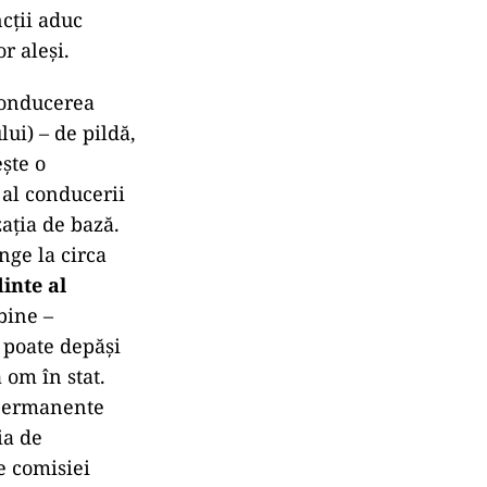
cții aduc
r aleși.
conducerea
ui) – de pildă,
ște o
l conducerii
ația de bază.
nge la circa
inte al
bine –
 poate depăși
 om în stat.
r permanente
ia de
e comisiei