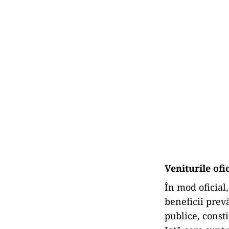
Veniturile of
În mod oficial
beneficii prevă
publice, const