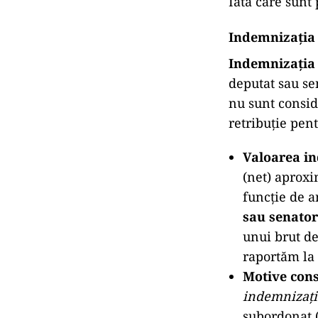
Iată care sunt
Indemnizația 
Indemnizația
deputat sau se
nu sunt consid
retribuție pen
Valoarea in
(net) aprox
funcție de a
sau senato
unui brut de
raportăm la 
Motive cons
indemnizați
subordonat (