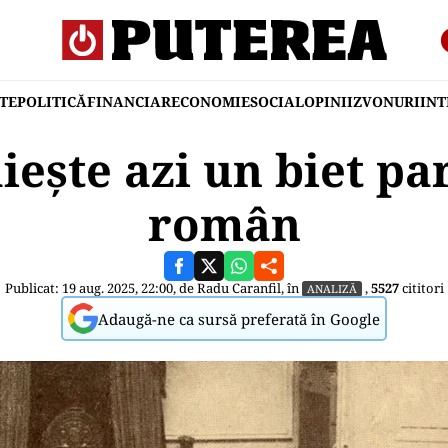
TE
POLITICĂ
FINANCIAR
ECONOMIE
SOCIAL
OPINII
ZVONURI
IN
ăiește azi un biet p
român
Publicat: 19 aug. 2025, 22:00, de
Radu Caranfil
, în
,
5527
cititori
ANALIZĂ
Adaugă-ne ca sursă preferată în Google