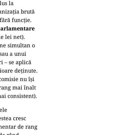
lus la
mnizația brută
fără funcție.
 parlamentare
 lei net).
ine simultan o
sau a unui
 – se aplică
oare deținute.
comisie nu își
rang mai înalt
ai consistent).
ele
estea cresc
amentar de rang