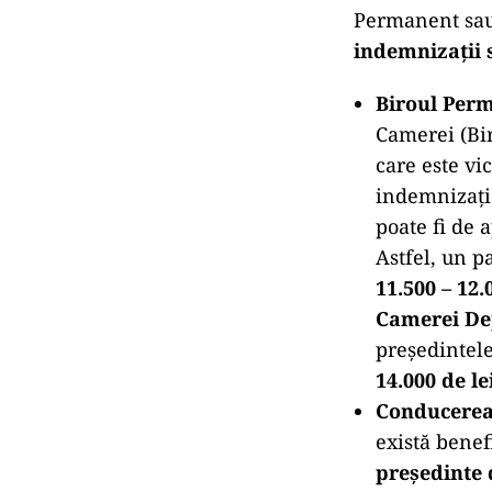
Permanent sau 
indemnizații
Biroul Per
Camerei (Bir
care este vi
indemnizație
poate fi de
Astfel, un p
11.500 – 12.
Camerei Dep
președintel
14.000 de le
Conducerea
există benef
președinte