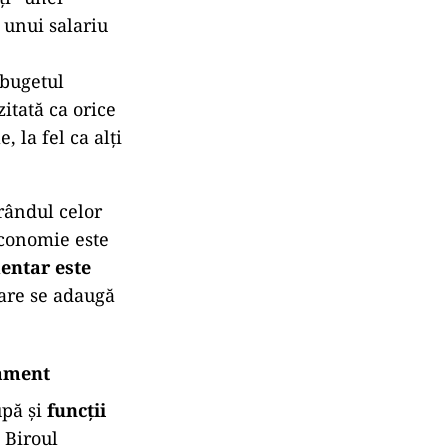
 unui salariu
 bugetul
itată ca orice
, la fel ca alți
rândul celor
economie este
entar este
care se adaugă
lament
upă și
funcții
 Biroul