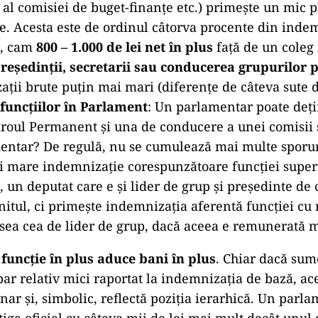
u al comisiei de buget-finanțe etc.) primește un mic p
. Acesta este de ordinul câtorva procente din inde
ă, cam
800 – 1.000 de lei net în plus
față de un coleg 
reședinții, secretarii sau conducerea grupurilor
ții brute puțin mai mari (diferențe de câteva sute de
uncțiilor în Parlament
: Un parlamentar poate deț
iroul Permanent și una de conducere a unei comisii 
entar? De regulă, nu se cumulează mai multe sporuri
i mare indemnizație corespunzătoare funcției superi
 un deputat care e și lider de grup și președinte de 
itul, ci primește indemnizația aferentă funcției cu 
sea cea de lider de grup, dacă aceea e remunerată m
 funcție în plus aduce bani în plus
. Chiar dacă sum
ar relativ mici raportat la indemnizația de bază, ac
unar și, simbolic, reflectă poziția ierarhică. Un parl