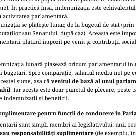
me). În practică însă, indemnizația este echivalentul
 activitatea parlamentară.
nizația se plătește lunar, de la bugetul de stat (prin
taților sau Senatului, după caz). Aceasta este impoz
entarii plătind impozit pe venit și contribuții sociale
emnizația lunară plasează oricum parlamentarul în 
ți bugetari. Spre comparație, salariul mediu net pe 
acestei sume, așa că
venitul de bază al unui parlam
abil
. Iar acesta este doar punctul de plecare, peste 
 indemnizații și beneficii.
suplimentare pentru funcții de conducere în Par
entarii sunt simpli membri ai legislativului; unii oc
sau responsabilități suplimentare
(de exemplu, în