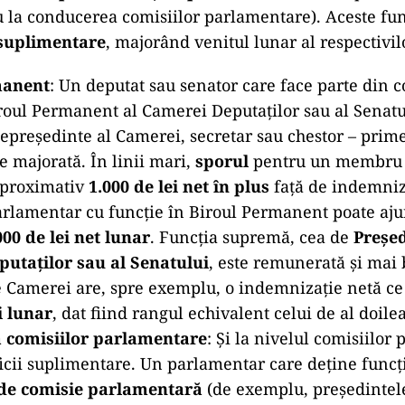
la conducerea comisiilor parlamentare). Aceste fun
 suplimentare
, majorând venitul lunar al respectivilo
manent
: Un deputat sau senator care face parte din 
oul Permanent al Camerei Deputaților sau al Senatul
cepreședinte al Camerei, secretar sau chestor – prime
 majorată. În linii mari,
sporul
pentru un membru a
 aproximativ
1.000 de lei net în plus
față de indemniz
arlamentar cu funcție în Biroul Permanent poate aju
000 de lei net lunar
. Funcția supremă, cea de
Președ
utaților sau al Senatului
, este remunerată și mai 
e Camerei are, spre exemplu, o indemnizație netă ce
i lunar
, dat fiind rangul echivalent celui de al doilea
 comisiilor parlamentare
: Și la nivelul comisiilo
icii suplimentare. Un parlamentar care deține funcț
 de comisie parlamentară
(de exemplu, președintel