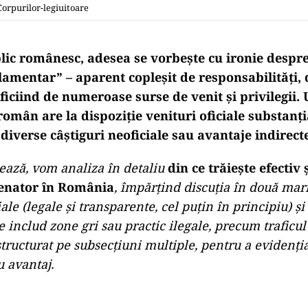
Corpurilor-legiuitoare
blic românesc, adesea se vorbește cu ironie despr
rlamentar”
– aparent copleșit de responsabilități, 
ficiind de numeroase surse de venit și privilegii.
omân are la dispoziție
venituri oficiale substanți
 diverse
câștiguri neoficiale
sau avantaje indirecte
ează, vom analiza în detaliu
din ce trăiește efectiv 
senator în România
, împărțind discuția în două mari
iale (legale și transparente, cel puțin în principiu) și
e includ zone gri sau practic ilegale, precum traficul
structurat pe subsecțiuni multiple, pentru a evidenția
u avantaj.