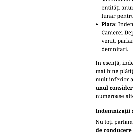
entități anu
lunar pentru
Plata
: Indem
Camerei Depu
venit, parlam
demnitari.
În esență, ind
mai bine plăti
mult inferior 
unul consider
numeroase alte
Indemnizații 
Nu toți parlam
de conducere 