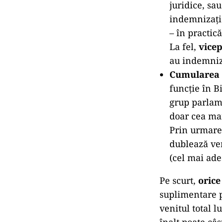
juridice, sa
indemnizație
– în practic
La fel,
vicep
au indemniza
Cumularea f
funcție în B
grup parlam
doar cea ma
Prin urmare,
dublează ven
(cel mai ade
Pe scurt,
orice
suplimentare p
venitul total l