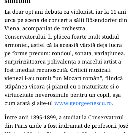
simfonii
La doar opt ani debuta ca violonist, iar la 11 ani
urca pe scena de concert a sălii Bösendorfer din
Viena, acompaniat de orchestra
Conservatorului. Îi plăcea foarte mult studiul
armoniei, astfel că la această vârstă deja lucra
pe forme precum: rondoul, sonata, variaţiunea.
Surprinzătoarea polivalenţă a marelui artist a
fost imediat recunoscută. Criticii muzicali
vienezi l-au numit ”un Mozart român”, fiindcă
stăpânea vioara şi pianul cu o maturitate şi o
virtuozitate neverosimile pentru un copil, aşa
cum arată şi site-ul
www.georgeenescu.ro
.
Între anii 1895-1899, a studiat la Conservatorul
din Paris unde a fost îndrumat de profesorii José