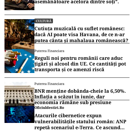
asemănătoare acelora dintre soți”.
CULTURĂ
Cutiuța muzicală cu suflet românesc:
dacă AI poate visa Havana, de ce n-ar
putea cânta și mahalaua românească?
Puterea Financiara
Reguli noi pentru românii care aduc
țigări și alcool din UE. Ce cantități pot
transporta și ce amenzi riscă
Puterea Financiara
BNR menține dobânda-cheie la 6,50%.
Inflația a scăzut în iunie, dar
economia rămâne sub presiune
Oficiuldestiri.ro
Atacurile cibernetice expun
vulnerabilitățile statului român: ANP
repetă scenariul e‑Terra. Ce ascund
comunicările oficiale și cine răspunde