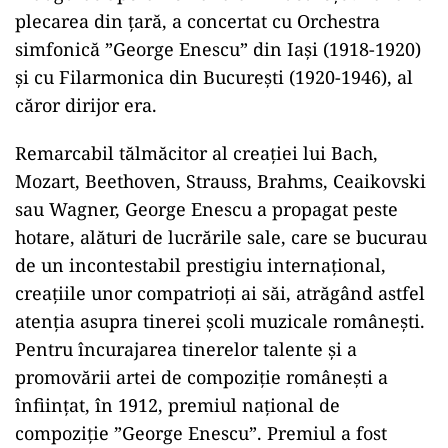
plecarea din ţară, a concertat cu Orchestra
simfonică ”George Enescu” din Iaşi (1918-1920)
şi cu Filarmonica din Bucureşti (1920-1946), al
căror dirijor era.
Remarcabil tălmăcitor al creaţiei lui Bach,
Mozart, Beethoven, Strauss, Brahms, Ceaikovski
sau Wagner, George Enescu a propagat peste
hotare, alături de lucrările sale, care se bucurau
de un incontestabil prestigiu internaţional,
creaţiile unor compatrioţi ai săi, atrăgând astfel
atenţia asupra tinerei şcoli muzicale româneşti.
Pentru încurajarea tinerelor talente şi a
promovării artei de compoziţie româneşti a
înfiinţat, în 1912, premiul naţional de
compoziţie ”George Enescu”. Premiul a fost