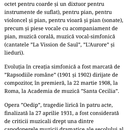
octet pentru coarde şi un dixtuor pentru
instrumente de suflat), pentru pian, pentru
violoncel şi pian, pentru vioară şi pian (sonate),
precum şi piese vocale cu acompaniament de
pian, muzică corală, muzică vocal-simfonică
(cantatele ”La Vission de Saul”, ”L’Aurore” şi
lieduri).
Evoluţia în creaţia simfonică a fost marcată de
”Rapsodiile române” (1901 şi 1902) dirijate de
compozitor, în premieră, la 22 martie 1908, la
Roma, la Academia de muzică ”Santa Cecilia”.
Opera ”Oedip”, tragedie lirică în patru acte,
finalizată la 27 aprilie 1931, a fost considerată
de criticii muzicali drept una dintre
capodoperele muzicii dramatice ale secolului al