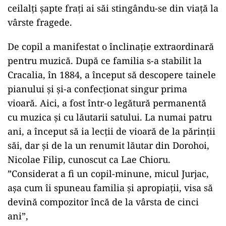
ceilalţi şapte fraţi ai săi stingându-se din viaţă la
vârste fragede.
De copil a manifestat o înclinaţie extraordinară
pentru muzică. După ce familia s-a stabilit la
Cracalia, în 1884, a început să descopere tainele
pianului şi şi-a confecţionat singur prima
vioară. Aici, a fost într-o legătură permanentă
cu muzica şi cu lăutarii satului. La numai patru
ani, a început să ia lecţii de vioară de la părinţii
săi, dar şi de la un renumit lăutar din Dorohoi,
Nicolae Filip, cunoscut ca Lae Chioru.
”Considerat a fi un copil-minune, micul Jurjac,
aşa cum îi spuneau familia şi apropiaţii, visa să
devină compozitor încă de la vârsta de cinci
ani”,