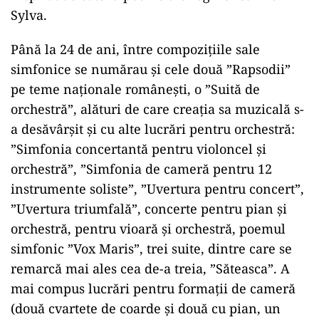
Sylva.
Până la 24 de ani, între compoziţiile sale
simfonice se numărau şi cele două ”Rapsodii”
pe teme naţionale româneşti, o ”Suită de
orchestră”, alături de care creaţia sa muzicală s-
a desăvârşit şi cu alte lucrări pentru orchestră:
”Simfonia concertantă pentru violoncel şi
orchestră”, ”Simfonia de cameră pentru 12
instrumente soliste”, ”Uvertura pentru concert”,
”Uvertura triumfală”, concerte pentru pian şi
orchestră, pentru vioară şi orchestră, poemul
simfonic ”Vox Maris”, trei suite, dintre care se
remarcă mai ales cea de-a treia, ”Săteasca”. A
mai compus lucrări pentru formaţii de cameră
(două cvartete de coarde şi două cu pian, un