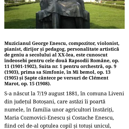
Muzicianul George Enescu, compozitor, violonist,
pianist, dirijor şi pedagog, personalitate artistică
de geniu a secolului al XX-lea, este cunoscut
îndeosebi pentru cele două Rapsodii Române, op.
11 (1901-1902), Suita nr. 1 pentru orchestră, op. 9
(1903), prima sa Simfonie, în Mi bemol, op. 13
(1905) şi Şapte cântece pe versuri de Clément
Marot, op. 15 (1908).
S-a născut la 7/19 august 1881, în comuna Liveni
din judeţul Botoşani, care astăzi îi poartă
numele, în familia unor agricultori înstăriţi,
Maria Cozmovici-Enescu şi Costache Enescu,
fiind cel de-al optulea copil şi totuşi unicul,