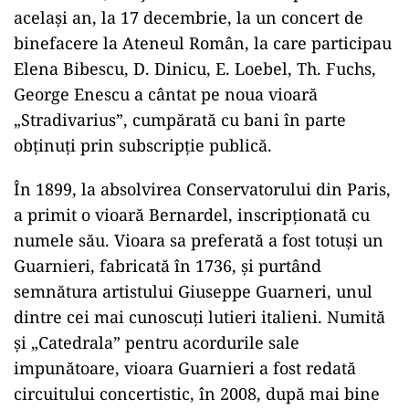
acelaşi an, la 17 decembrie, la un concert de
binefacere la Ateneul Român, la care participau
Elena Bibescu, D. Dinicu, E. Loebel, Th. Fuchs,
George Enescu a cântat pe noua vioară
„Stradivarius”, cumpărată cu bani în parte
obţinuţi prin subscripţie publică.
În 1899, la absolvirea Conservatorului din Paris,
a primit o vioară Bernardel, inscripţionată cu
numele său. Vioara sa preferată a fost totuşi un
Guarnieri, fabricată în 1736, şi purtând
semnătura artistului Giuseppe Guarneri, unul
dintre cei mai cunoscuţi lutieri italieni. Numită
şi „Catedrala” pentru acordurile sale
impunătoare, vioara Guarnieri a fost redată
circuitului concertistic, în 2008, după mai bine