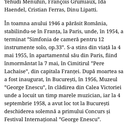
Yehudi Menuhin, François Grumiaux, Ida
Haendel, Cristian Ferras, Dinu Lipatti.
În toamna anului 1946 a părăsit România,
stabilindu-se în Franţa, la Paris, unde, în 1954, a
terminat ”Simfonia de cameră pentru 12
instrumente solo, op.33”. S-a stins din viaţă la 4
mai 1955, în apartamentul său din Paris, fiind
înmormântat la 7 mai, în Cimitirul ”Pere
Lachaise”, din capitala Franţei. După moartea sa
a fost inaugurat, în Bucureşti, în 1956, Muzeul
”George Enescu”, în clădirea din Calea Victoriei
unde a locuit un timp marele muzician, iar la 4
septembrie 1958, a avut loc tot la Bucureşti
deschiderea solemnă a primului Concurs şi
Festival Internaţional ”George Enescu”.