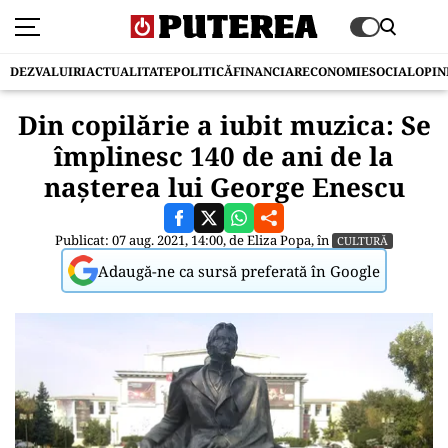
DEZVALUIRI
ACTUALITATE
POLITICĂ
FINANCIAR
ECONOMIE
SOCIAL
OPIN
Din copilărie a iubit muzica: Se
împlinesc 140 de ani de la
nașterea lui George Enescu
Publicat: 07 aug. 2021, 14:00, de
Eliza Popa
, în
CULTURĂ
Adaugă-ne ca sursă preferată în Google