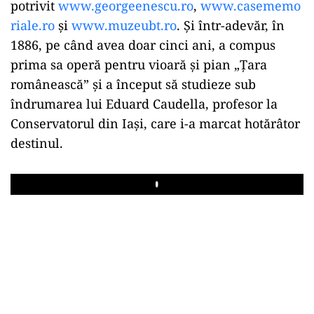
potrivit
www.georgeenescu.ro
,
www.casememo
riale.ro
şi
www.muzeubt.ro
. Şi într-adevăr, în
1886, pe când avea doar cinci ani, a compus
prima sa operă pentru vioară şi pian „Ţara
românească” şi a început să studieze sub
îndrumarea lui Eduard Caudella, profesor la
Conservatorul din Iaşi, care i-a marcat hotărâtor
destinul.
Play