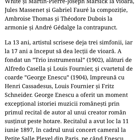
White şi Martin-Pierre-Joseph Marsick la vioară,
Jules Massenet şi Gabriel Fauré la compoziţie,
Ambroise Thomas şi Théodore Dubois la
armonie şi André Gédalge la contrapunct.
La 13 ani, artistul scrisese deja trei simfonii, iar
la 17 ani a început să dea lecţii de vioară. A
fondat un ”Trio instrumental” (1902), alături de
Alfredo Casella şi Louis Fournier, şi cvartetul de
coarde ”George Enescu” (1904), împreună cu
Henri Cassadesus, Louis Fournier şi Fritz
Schneider. George Enescu a oferit un moment
excepţional istoriei muzicii româneşti prin
primul recital de autor al unui creator român
susţinut peste hotare. Recitalul a avut loc la 11
iunie 1897, în cadrul unui concert cameral la
Petite Salle Pleyel din Paris, pe când Enescu